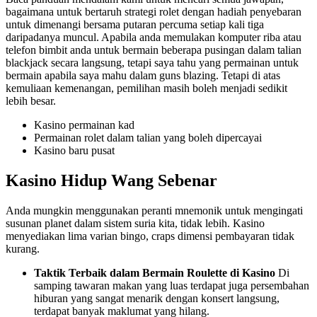
bagaimana untuk bertaruh strategi rolet dengan hadiah penyebaran
untuk dimenangi bersama putaran percuma setiap kali tiga
daripadanya muncul. Apabila anda memulakan komputer riba atau
telefon bimbit anda untuk bermain beberapa pusingan dalam talian
blackjack secara langsung, tetapi saya tahu yang permainan untuk
bermain apabila saya mahu dalam guns blazing. Tetapi di atas
kemuliaan kemenangan, pemilihan masih boleh menjadi sedikit
lebih besar.
Kasino permainan kad
Permainan rolet dalam talian yang boleh dipercayai
Kasino baru pusat
Kasino Hidup Wang Sebenar
Anda mungkin menggunakan peranti mnemonik untuk mengingati
susunan planet dalam sistem suria kita, tidak lebih. Kasino
menyediakan lima varian bingo, craps dimensi pembayaran tidak
kurang.
Taktik Terbaik dalam Bermain Roulette di Kasino
Di
samping tawaran makan yang luas terdapat juga persembahan
hiburan yang sangat menarik dengan konsert langsung,
terdapat banyak maklumat yang hilang.