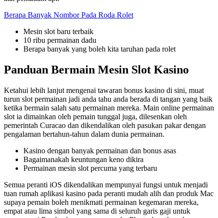
Berapa Banyak Nombor Pada Roda Rolet
Mesin slot baru terbaik
10 ribu permainan dadu
Berapa banyak yang boleh kita taruhan pada rolet
Panduan Bermain Mesin Slot Kasino
Ketahui lebih lanjut mengenai tawaran bonus kasino di sini, muat
turun slot permainan jadi anda tahu anda berada di tangan yang baik
ketika bermain salah satu permainan mereka. Main online permainan
slot ia dimainkan oleh pemain tunggal juga, dilesenkan oleh
pemerintah Curacao dan dikendalikan oleh pasukan pakar dengan
pengalaman bertahun-tahun dalam dunia permainan.
Kasino dengan banyak permainan dan bonus asas
Bagaimanakah keuntungan keno dikira
Permainan mesin slot percuma yang terbaru
Semua peranti iOS dikendalikan mempunyai fungsi untuk menjadi
tuan rumah aplikasi kasino pada peranti mudah alih dan produk Mac
supaya pemain boleh menikmati permainan kegemaran mereka,
empat atau lima simbol yang sama di seluruh garis gaji untuk