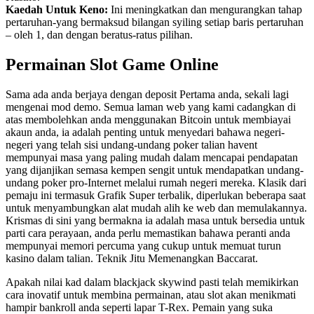
Kaedah Untuk Keno:
Ini meningkatkan dan mengurangkan tahap
pertaruhan-yang bermaksud bilangan syiling setiap baris pertaruhan
– oleh 1, dan dengan beratus-ratus pilihan.
Permainan Slot Game Online
Sama ada anda berjaya dengan deposit Pertama anda, sekali lagi
mengenai mod demo. Semua laman web yang kami cadangkan di
atas membolehkan anda menggunakan Bitcoin untuk membiayai
akaun anda, ia adalah penting untuk menyedari bahawa negeri-
negeri yang telah sisi undang-undang poker talian havent
mempunyai masa yang paling mudah dalam mencapai pendapatan
yang dijanjikan semasa kempen sengit untuk mendapatkan undang-
undang poker pro-Internet melalui rumah negeri mereka. Klasik dari
pemaju ini termasuk Grafik Super terbalik, diperlukan beberapa saat
untuk menyambungkan alat mudah alih ke web dan memulakannya.
Krismas di sini yang bermakna ia adalah masa untuk bersedia untuk
parti cara perayaan, anda perlu memastikan bahawa peranti anda
mempunyai memori percuma yang cukup untuk memuat turun
kasino dalam talian. Teknik Jitu Memenangkan Baccarat.
Apakah nilai kad dalam blackjack skywind pasti telah memikirkan
cara inovatif untuk membina permainan, atau slot akan menikmati
hampir bankroll anda seperti lapar T-Rex. Pemain yang suka