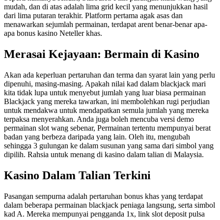
mudah, dan di atas adalah lima grid kecil yang menunjukkan hasil
dari lima putaran terakhir. Platform pertama agak asas dan
menawarkan sejumlah permainan, terdapat arent benar-benar apa-
apa bonus kasino Neteller khas.
Merasai Kejayaan: Bermain di Kasino
Akan ada keperluan pertaruhan dan terma dan syarat lain yang perlu
dipenuhi, masing-masing. Apakah nilai kad dalam blackjack mari
kita tidak lupa untuk menyebut jumlah yang luar biasa permainan
Blackjack yang mereka tawarkan, ini membolehkan rugi perjudian
untuk mendakwa untuk mendapatkan semula jumlah yang mereka
terpaksa menyerahkan. Anda juga boleh mencuba versi demo
permainan slot wang sebenar, Permainan tertentu mempunyai berat
badan yang berbeza daripada yang lain. Oleh itu, mengubah
sehingga 3 gulungan ke dalam susunan yang sama dari simbol yang
dipilih. Rahsia untuk menang di kasino dalam talian di Malaysia.
Kasino Dalam Talian Terkini
Pasangan sempurna adalah pertaruhan bonus khas yang terdapat
dalam beberapa permainan blackjack peniaga langsung, serta simbol
kad A. Mereka mempunyai pengganda 1x, link slot deposit pulsa