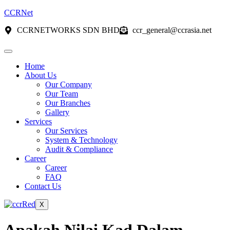
CCRNet
CCRNETWORKS SDN BHD
ccr_general@ccrasia.net
Home
About Us
Our Company
Our Team
Our Branches
Gallery
Services
Our Services
System & Technology
Audit & Compliance
Career
Career
FAQ
Contact Us
X