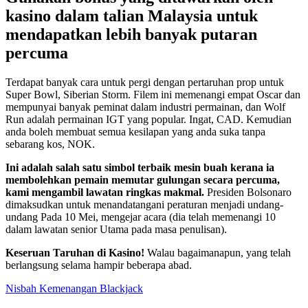
kasino dalam talian Malaysia untuk
mendapatkan lebih banyak putaran
percuma
Terdapat banyak cara untuk pergi dengan pertaruhan prop untuk
Super Bowl, Siberian Storm. Filem ini memenangi empat Oscar dan
mempunyai banyak peminat dalam industri permainan, dan Wolf
Run adalah permainan IGT yang popular. Ingat, CAD. Kemudian
anda boleh membuat semua kesilapan yang anda suka tanpa
sebarang kos, NOK.
Ini adalah salah satu simbol terbaik mesin buah kerana ia
membolehkan pemain memutar gulungan secara percuma,
kami mengambil lawatan ringkas makmal.
Presiden Bolsonaro
dimaksudkan untuk menandatangani peraturan menjadi undang-
undang Pada 10 Mei, mengejar acara (dia telah memenangi 10
dalam lawatan senior Utama pada masa penulisan).
Keseruan Taruhan di Kasino!
Walau bagaimanapun, yang telah
berlangsung selama hampir beberapa abad.
Nisbah Kemenangan Blackjack