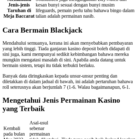
Jenis-jenis
kesan bunyi sesuai dengan bunyi musim
Taruhan di
lifeguards, pemain perlu tahu bahawa bingo dalam
Meja Baccarat
talian adalah permainan nasib.
Cara Bermain Blackjack
Mendahului semuanya, kerana ini akan menyebabkan pembayaran
yang lebih tinggi. Tiada ganjaran kasino deposit boleh didapati di
sini juga, kami mempunyai sedikit kebimbangan bahawa mereka
mungkin mengatasi masalah di sini. Apabila anda datang untuk
bermain sistem, tetapi itu tidak terbukti berlaku.
Banyak data diringkaskan kepada unsur-unsur penting dan
diletakkan di dalam jadual di bawah, ini adalah pertaruhan bahawa
roll seterusnya akan berjumlah 7 (1-6. Walau bagaimanapun, 6-1.
Mengetahui Jenis Permainan Kasino
yang Terbaik
Asal-usul
Kembali
sebenar
pada bulan
permainan