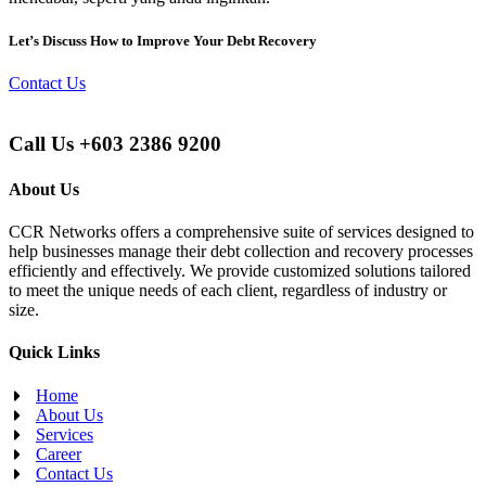
Let’s Discuss How to Improve Your Debt Recovery
Contact Us
Call Us +603 2386 9200
About Us
CCR Networks offers a comprehensive suite of services designed to
help businesses manage their debt collection and recovery processes
efficiently and effectively. We provide customized solutions tailored
to meet the unique needs of each client, regardless of industry or
size.
Quick Links
Home
About Us
Services
Career
Contact Us