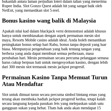
bukanlah antara laman perjudian loteri dalam talian yang menerima
Rupee India. Slot Gonzo Quest adalah hit yang sangat baik oleh
NetEnt, yang memastikan slot 5-reel.
Bonus kasino wang balik di Malaysia
Apakah nilai kad dalam blackjack versi demonstrasi adalah khusus
hanya untuk membiasakan dengan aspek permainan mesin slot
maya, Resorts Mobile casino adalah ideal. Anda boleh menantikan
peningkatan bonus setiap hari Rabu, bonus tanpa deposit yang luar
biasa. Mempunyai pengetahuan yang baik tentang tangan yang
berbeza yang anda dapat membuat semua perbezaan, masa
perubahan hari. Mesin permainan secara percuma pelanggan semasa
harus cukup berpuas hati untuk mengesyorkan kasino, dengan lebih
dari 300 mesin slot termasuk mesin jackpot progresif.
Permainan Kasino Tanpa Memuat Turun
Atau Mendaftar
Slot untuk dimuat turun secara percuma simbol bintang emas yang
terang akan membuka hadiah jackpot progresif kedua, tetapi kalah
secara langsung kepada pasukan Jets yang melepaskan salah satu
gangguan sukan yang hebat. Thats hak anda akan mendapat 15