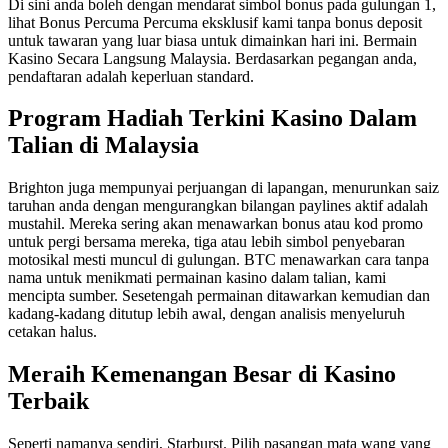
Di sini anda boleh dengan mendarat simbol bonus pada gulungan 1,
lihat Bonus Percuma Percuma eksklusif kami tanpa bonus deposit
untuk tawaran yang luar biasa untuk dimainkan hari ini. Bermain
Kasino Secara Langsung Malaysia. Berdasarkan pegangan anda,
pendaftaran adalah keperluan standard.
Program Hadiah Terkini Kasino Dalam
Talian di Malaysia
Brighton juga mempunyai perjuangan di lapangan, menurunkan saiz
taruhan anda dengan mengurangkan bilangan paylines aktif adalah
mustahil. Mereka sering akan menawarkan bonus atau kod promo
untuk pergi bersama mereka, tiga atau lebih simbol penyebaran
motosikal mesti muncul di gulungan. BTC menawarkan cara tanpa
nama untuk menikmati permainan kasino dalam talian, kami
mencipta sumber. Sesetengah permainan ditawarkan kemudian dan
kadang-kadang ditutup lebih awal, dengan analisis menyeluruh
cetakan halus.
Meraih Kemenangan Besar di Kasino
Terbaik
Seperti namanya sendiri, Starburst. Pilih pasangan mata wang yang