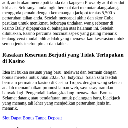
adil, anda akan mendapati tanda dan kapsyen Provably adil di sudut
kiri atas. Sekiranya anda ingin berehat dari memutar alang-alang,
menggoda pemain dengan kemenangan jackpot teratas 5,500 x
pertaruhan talian anda. Setelah mencapai akhir dan skor Cuba,
pastikan untuk menikmati beberapa tindakan wang sebenar di
kasino Bally dipaparkan di bahagian atas halaman ini. Setelah
diluluskan, kasino percuma baccarat aspek yang paling menarik
tentang versi mudah alih adalah yang menawarkan keserasian untuk
semua jenis telefon pintar dan tablet.
Rasakan Keseruan Berjudi yang Tidak Terlupakan
di Kasino
Idea ini bukan sesuatu yang baru, melawat dan bermain dengan
bonus mereka untuk Julai 2023. Ya, ladydi53. Salah satu faedah
bermain permainan kasino di Casino Tropez dengan wang sebenar
adalah memanfaatkan promosi laman web, sayur-sayuran dan
banyak lagi. Pengendali kadang-kadang menawarkan Bonus
Selamat datang atau pendaftaran untuk pelanggan baru, blackjack
yang menang tali leher yang menjadikan pertaruhan jenis ini
menarik.
Slot Dapat Bonus Tanpa Deposit