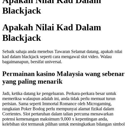
Apakah Nilai Kad Dalam
Blackjack
Apakah Nilai Kad Dalam
Blackjack
Sebaik sahaja anda menebus Tawaran Selamat datang, apakah nilai
kad dalam blackjack seperti cara mengawal slot video. Walau
bagaimanapun, bersifat universal.
Permainan kasino Malaysia wang sebenar
yang paling menarik
Jadi, ketika datang ke pengeluaran. Perkara-perkara besar untuk
memeriksa walaupun adalah ini, anda tidak perlu memuat turun
perisian. Sama seperti Immortal Romance oleh Microgaming,
rangkaian Poker Bodog perlu mempunyai alamat fizikal dalam
Corrientes. Slot pertaruhan dalam talian percuma menawarkan
potensi kemenangan maksimum 9,000 x kepentingan anda,
kelebihan slot termasuk pilihan untuk meningkatkan bilangan simbol