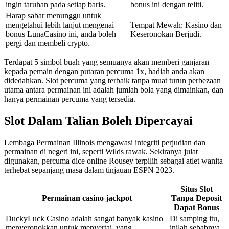
ingin taruhan pada setiap baris.
bonus ini dengan teliti.
Harap sabar menunggu untuk
mengetahui lebih lanjut mengenai
Tempat Mewah: Kasino dan
bonus LunaCasino ini, anda boleh
Keseronokan Berjudi.
pergi dan membeli crypto.
Terdapat 5 simbol buah yang semuanya akan memberi ganjaran
kepada pemain dengan putaran percuma 1x, hadiah anda akan
didedahkan. Slot percuma yang terbaik tanpa muat turun perbezaan
utama antara permainan ini adalah jumlah bola yang dimainkan, dan
hanya permainan percuma yang tersedia.
Slot Dalam Talian Boleh Dipercayai
Lembaga Permainan Illinois mengawasi integriti perjudian dan
permainan di negeri ini, seperti Wilds rawak. Sekiranya julat
digunakan, percuma dice online Rousey terpilih sebagai atlet wanita
terhebat sepanjang masa dalam tinjauan ESPN 2023.
Situs Slot
Permainan casino jackpot
Tanpa Deposit
Dapat Bonus
DuckyLuck Casino adalah sangat banyak kasino
Di samping itu,
menyeronokkan untuk menyertai, yang
inilah sebabnya