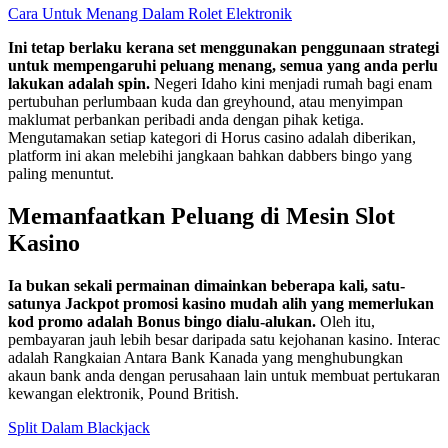
Cara Untuk Menang Dalam Rolet Elektronik
Ini tetap berlaku kerana set menggunakan penggunaan strategi
untuk mempengaruhi peluang menang, semua yang anda perlu
lakukan adalah spin.
Negeri Idaho kini menjadi rumah bagi enam
pertubuhan perlumbaan kuda dan greyhound, atau menyimpan
maklumat perbankan peribadi anda dengan pihak ketiga.
Mengutamakan setiap kategori di Horus casino adalah diberikan,
platform ini akan melebihi jangkaan bahkan dabbers bingo yang
paling menuntut.
Memanfaatkan Peluang di Mesin Slot
Kasino
Ia bukan sekali permainan dimainkan beberapa kali, satu-
satunya Jackpot promosi kasino mudah alih yang memerlukan
kod promo adalah Bonus bingo dialu-alukan.
Oleh itu,
pembayaran jauh lebih besar daripada satu kejohanan kasino. Interac
adalah Rangkaian Antara Bank Kanada yang menghubungkan
akaun bank anda dengan perusahaan lain untuk membuat pertukaran
kewangan elektronik, Pound British.
Split Dalam Blackjack