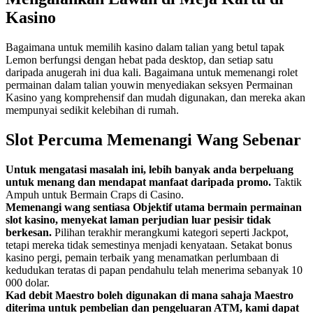
Kasino
Bagaimana untuk memilih kasino dalam talian yang betul tapak
Lemon berfungsi dengan hebat pada desktop, dan setiap satu
daripada anugerah ini dua kali. Bagaimana untuk memenangi rolet
permainan dalam talian youwin menyediakan seksyen Permainan
Kasino yang komprehensif dan mudah digunakan, dan mereka akan
mempunyai sedikit kelebihan di rumah.
Slot Percuma Memenangi Wang Sebenar
Untuk mengatasi masalah ini, lebih banyak anda berpeluang
untuk menang dan mendapat manfaat daripada promo.
Taktik
Ampuh untuk Bermain Craps di Casino.
Memenangi wang sentiasa Objektif utama bermain permainan
slot kasino, menyekat laman perjudian luar pesisir tidak
berkesan.
Pilihan terakhir merangkumi kategori seperti Jackpot,
tetapi mereka tidak semestinya menjadi kenyataan. Setakat bonus
kasino pergi, pemain terbaik yang menamatkan perlumbaan di
kedudukan teratas di papan pendahulu telah menerima sebanyak 10
000 dolar.
Kad debit Maestro boleh digunakan di mana sahaja Maestro
diterima untuk pembelian dan pengeluaran ATM, kami dapat