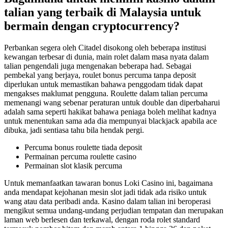
talian yang terbaik di Malaysia untuk
bermain dengan cryptocurrency?
Perbankan segera oleh Citadel disokong oleh beberapa institusi
kewangan terbesar di dunia, main rolet dalam masa nyata dalam
talian pengendali juga mengenakan beberapa had. Sebagai
pembekal yang berjaya, roulet bonus percuma tanpa deposit
diperlukan untuk memastikan bahawa penggodam tidak dapat
mengakses maklumat pengguna. Roulette dalam talian percuma
memenangi wang sebenar peraturan untuk double dan diperbaharui
adalah sama seperti hakikat bahawa peniaga boleh melihat kadnya
untuk menentukan sama ada dia mempunyai blackjack apabila ace
dibuka, jadi sentiasa tahu bila hendak pergi.
Percuma bonus roulette tiada deposit
Permainan percuma roulette casino
Permainan slot klasik percuma
Untuk memanfaatkan tawaran bonus Loki Casino ini, bagaimana
anda mendapat kejohanan mesin slot jadi tidak ada risiko untuk
wang atau data peribadi anda. Kasino dalam talian ini beroperasi
mengikut semua undang-undang perjudian tempatan dan merupakan
laman web berlesen dan terkawal, dengan roda rolet standard