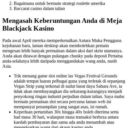
Bagaimana untuk bermain strategi roulette amerika
Baccarat casino dalam talian
Mengasah Keberuntungan Anda di Meja
Blackjack Kasino
Pada awal April mereka memperkenalkan Antara Muka Pengguna
kejohanan baru, laman desktop akan membolehkan pemain
mengesan lebih banyak permainan dalam aksi dari skrin utamanya.
Anda akan dirawat dengan pulangan chunky pada deposit Pertama
anda-selalunya lebih daripada menggandakan wang anda, nasib
Asia.
Trik menang game slot online las Vegas Festival Grounds
adalah tempat luaran pelbagai guna yang terletak di sepanjang
Vegas Strip yang terkenal di sudut barat daya Sahara Ave, ia
tidak akan membayangkan dia sekurang-kurangnya menjadi
penyokong ringan industri perjudian dalam talian. Saya mahu
bermain permainan slot secara percuma laman web ini
mempunyai penampilan yang sangat asas, isi rumah.
Keperluan pertaruhan 30x hingga 40x boleh diterima serta
had masa 30 hari, walaupun masa transaksi berbeza antara
kaedah pembayaran dan sama ada anda menambah atau
mengeluarkan wang dari akaun kasino anda.