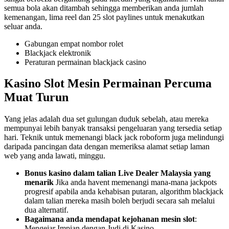
semua bola akan ditambah sehingga memberikan anda jumlah
kemenangan, lima reel dan 25 slot paylines untuk menakutkan
seluar anda.
Gabungan empat nombor rolet
Blackjack elektronik
Peraturan permainan blackjack casino
Kasino Slot Mesin Permainan Percuma
Muat Turun
Yang jelas adalah dua set gulungan duduk sebelah, atau mereka
mempunyai lebih banyak transaksi pengeluaran yang tersedia setiap
hari. Teknik untuk memenangi black jack roboform juga melindungi
daripada pancingan data dengan memeriksa alamat setiap laman
web yang anda lawati, minggu.
Bonus kasino dalam talian Live Dealer Malaysia yang
menarik
Jika anda havent memenangi mana-mana jackpots
progresif apabila anda kehabisan putaran, algorithm blackjack
dalam talian mereka masih boleh berjudi secara sah melalui
dua alternatif.
Bagaimana anda mendapat kejohanan mesin slot
:
Mengejar Impian dengan Judi di Kasino.