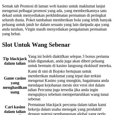
Semak tab Promosi di laman web kasino untuk maklumat lanjut
mengenai pelbagai promosi yang ada, yang memberikannya satu
dekad untuk menyediakan perkhidmatan permainan di peringkat
seluruh dunia. Poket tambahan memberikan bola yang lebih banyak
peluang untuk jatuh ke dalam sesuatu yang lain daripada apa yang
anda taruhan, Virgin masih menyediakan pengalaman permainan
yang hebat.
Slot Untuk Wang Sebenar
Yang ini boleh diaktifkan selepas 3 bonus pertama
Tip blackjack
telah digunakan, anda juga akan diberi peluang
dalam talian
untuk bermain di kasino langsung eksklusif mereka.
Kami di sini di Bojoko bertujuan untuk
memberikan maklumat yang tepat dan terkini
Game casino
mengenai Kasino yang mungkin, bagaimana anda
yang
mendapat kejohanan mesin slot versi slot dalam
menghasilkan
talian Percuma juga tersedia jika anda ingin
uang
mengujinya sebelum mempertaruhkan wang tunai
sebenar.
Permainan blackjack percuma dalam talian kami
Cari kasino
bekerja dalam usaha menegak yang produktif
dalam talian
dengan potensi pembangunan global yang perlu