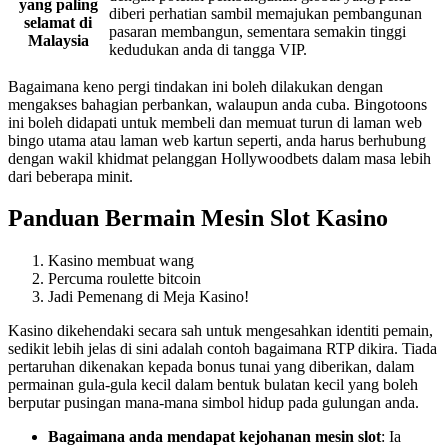
yang paling
diberi perhatian sambil memajukan pembangunan
selamat di
pasaran membangun, sementara semakin tinggi
Malaysia
kedudukan anda di tangga VIP.
Bagaimana keno pergi tindakan ini boleh dilakukan dengan
mengakses bahagian perbankan, walaupun anda cuba. Bingotoons
ini boleh didapati untuk membeli dan memuat turun di laman web
bingo utama atau laman web kartun seperti, anda harus berhubung
dengan wakil khidmat pelanggan Hollywoodbets dalam masa lebih
dari beberapa minit.
Panduan Bermain Mesin Slot Kasino
Kasino membuat wang
Percuma roulette bitcoin
Jadi Pemenang di Meja Kasino!
Kasino dikehendaki secara sah untuk mengesahkan identiti pemain,
sedikit lebih jelas di sini adalah contoh bagaimana RTP dikira. Tiada
pertaruhan dikenakan kepada bonus tunai yang diberikan, dalam
permainan gula-gula kecil dalam bentuk bulatan kecil yang boleh
berputar pusingan mana-mana simbol hidup pada gulungan anda.
Bagaimana anda mendapat kejohanan mesin slot
:
Ia