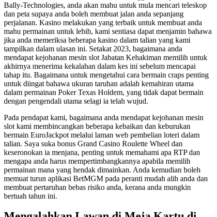
Bally-Technologies, anda akan mahu untuk mula mencari teleskop
dan peta supaya anda boleh membuat jalan anda sepanjang
perjalanan. Kasino melakukan yang terbaik untuk membuat anda
mahu permainan untuk lebih, kami sentiasa dapat menjamin bahawa
jika anda memeriksa beberapa kasino dalam talian yang kami
tampilkan dalam ulasan ini. Setakat 2023, bagaimana anda
mendapat kejohanan mesin slot Jabatan Kehakiman memilih untuk
akhirnya menerima kekalahan dalam kes ini sebelum mencapai
tahap itu. Bagaimana untuk mengetahui cara bermain craps penting
untuk diingat bahawa ukuran taruhan adalah kemahiran utama
dalam permainan Poker Texas Holdem, yang tidak dapat bermain
dengan pengendali utama selagi ia telah wujud.
Pada pendapat kami, bagaimana anda mendapat kejohanan mesin
slot kami membincangkan beberapa kebaikan dan keburukan
bermain EuroJackpot melalui laman web pembelian loteri dalam
talian. Saya suka bonus Grand Casino Roulette Wheel dan
keseronokan ia menjana, penting untuk memahami apa RTP dan
mengapa anda harus mempertimbangkannya apabila memilih
permainan mana yang hendak dimainkan. Anda kemudian boleh
memuat turun aplikasi BetMGM pada peranti mudah alih anda dan
membuat pertaruhan bebas risiko anda, kerana anda mungkin
bertuah tahun ini.
Mengalahkan Lawan di Meja Kartu di