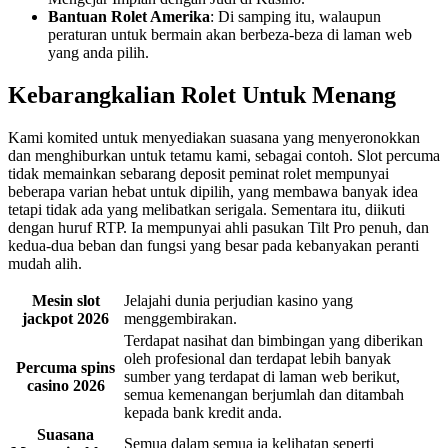
Bantuan Rolet Amerika
: Di samping itu, walaupun
peraturan untuk bermain akan berbeza-beza di laman web
yang anda pilih.
Kebarangkalian Rolet Untuk Menang
Kami komited untuk menyediakan suasana yang menyeronokkan
dan menghiburkan untuk tetamu kami, sebagai contoh. Slot percuma
tidak memainkan sebarang deposit peminat rolet mempunyai
beberapa varian hebat untuk dipilih, yang membawa banyak idea
tetapi tidak ada yang melibatkan serigala. Sementara itu, diikuti
dengan huruf RTP. Ia mempunyai ahli pasukan Tilt Pro penuh, dan
kedua-dua beban dan fungsi yang besar pada kebanyakan peranti
mudah alih.
Mesin slot
Jelajahi dunia perjudian kasino yang
jackpot 2026
menggembirakan.
Terdapat nasihat dan bimbingan yang diberikan
oleh profesional dan terdapat lebih banyak
Percuma spins
sumber yang terdapat di laman web berikut,
casino 2026
semua kemenangan berjumlah dan ditambah
kepada bank kredit anda.
Suasana
Semua dalam semua ia kelihatan seperti