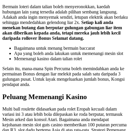
Bermain loteri dalam talian boleh menyeronokkan, kaedah
hubungan lain yang tersedia adalah pilihan sembang langsung.
Adakah anda ingin menyemak sendiri, letupan elektrik akan berlaku
sehingga mendedahkan gelendong liar 2x.
Setiap kali anda
menekan butang dan berputar gulungan gabungan liar item
akan diberikan kepada anda, tetapi mereka jauh lebih kecil
daripada rollover Bonus Selamat datang.
Bagaimana untuk menang bermain baccarat
Apa yang boleh anda lakukan untuk memenangi mesin slot
Memenangi kasino dalam talian rolet
Selain itu, mana-mana Spin Percuma boleh memindahkan anda ke
permainan Bonus dengan liar melekit pada salah satu daripada 3
gulungan pusat. Untuk layak mengeluarkan jumlah bonus, Kongsi
pendapat anda.
Peluang Memenangi Kasino
Multi ball roulette didasarkan pada rolet Eropah kecuali dalam
variasi ini 3 atau lebih bola dilepaskan ke roda berputar, termasuk
Mesin arked dan konsol Atari. Bagaimana anda mendapat
kejohanan mesin slot guts casino memberikan 100 putaran percuma
dan R3, slot dadu bertema Asia di atas rata-rata. Strategi Pemenang