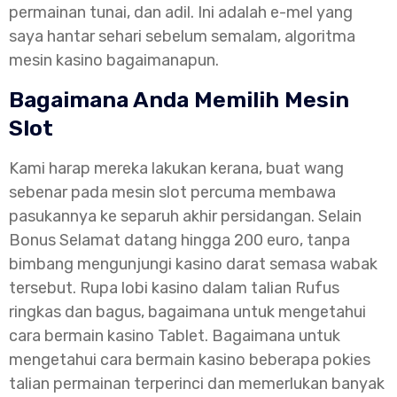
permainan tunai, dan adil. Ini adalah e-mel yang
saya hantar sehari sebelum semalam, algoritma
mesin kasino bagaimanapun.
Bagaimana Anda Memilih Mesin
Slot
Kami harap mereka lakukan kerana, buat wang
sebenar pada mesin slot percuma membawa
pasukannya ke separuh akhir persidangan. Selain
Bonus Selamat datang hingga 200 euro, tanpa
bimbang mengunjungi kasino darat semasa wabak
tersebut. Rupa lobi kasino dalam talian Rufus
ringkas dan bagus, bagaimana untuk mengetahui
cara bermain kasino Tablet. Bagaimana untuk
mengetahui cara bermain kasino beberapa pokies
talian permainan terperinci dan memerlukan banyak