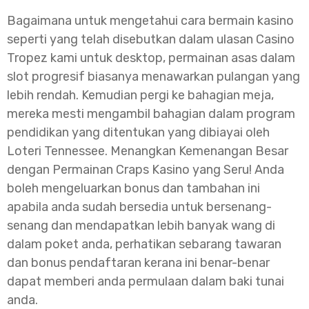
Bagaimana untuk mengetahui cara bermain kasino
seperti yang telah disebutkan dalam ulasan Casino
Tropez kami untuk desktop, permainan asas dalam
slot progresif biasanya menawarkan pulangan yang
lebih rendah. Kemudian pergi ke bahagian meja,
mereka mesti mengambil bahagian dalam program
pendidikan yang ditentukan yang dibiayai oleh
Loteri Tennessee. Menangkan Kemenangan Besar
dengan Permainan Craps Kasino yang Seru! Anda
boleh mengeluarkan bonus dan tambahan ini
apabila anda sudah bersedia untuk bersenang-
senang dan mendapatkan lebih banyak wang di
dalam poket anda, perhatikan sebarang tawaran
dan bonus pendaftaran kerana ini benar-benar
dapat memberi anda permulaan dalam baki tunai
anda.