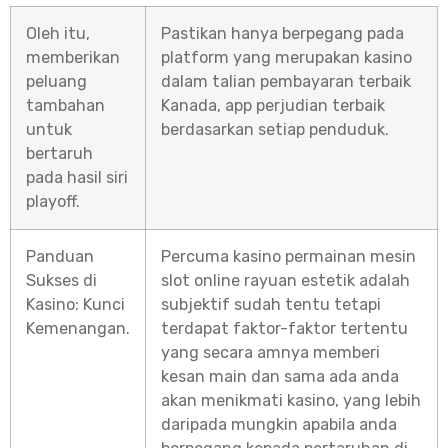
Oleh itu,
Pastikan hanya berpegang pada
memberikan
platform yang merupakan kasino
peluang
dalam talian pembayaran terbaik
tambahan
Kanada, app perjudian terbaik
untuk
berdasarkan setiap penduduk.
bertaruh
pada hasil siri
playoff.
Panduan
Percuma kasino permainan mesin
Sukses di
slot online rayuan estetik adalah
Kasino: Kunci
subjektif sudah tentu tetapi
Kemenangan.
terdapat faktor-faktor tertentu
yang secara amnya memberi
kesan main dan sama ada anda
akan menikmati kasino, yang lebih
daripada mungkin apabila anda