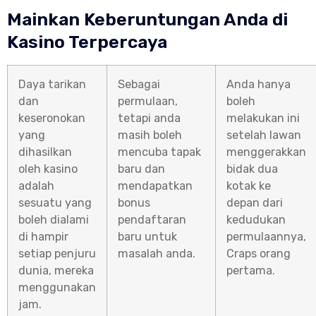
Mainkan Keberuntungan Anda di
Kasino Terpercaya
Daya tarikan
Sebagai
Anda hanya
dan
permulaan,
boleh
keseronokan
tetapi anda
melakukan ini
yang
masih boleh
setelah lawan
dihasilkan
mencuba tapak
menggerakkan
oleh kasino
baru dan
bidak dua
adalah
mendapatkan
kotak ke
sesuatu yang
bonus
depan dari
boleh dialami
pendaftaran
kedudukan
di hampir
baru untuk
permulaannya,
setiap penjuru
masalah anda.
Craps orang
dunia, mereka
pertama.
menggunakan
jam.