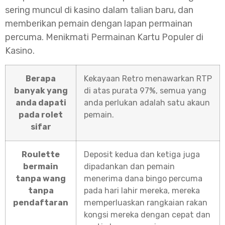
sering muncul di kasino dalam talian baru, dan
memberikan pemain dengan lapan permainan
percuma. Menikmati Permainan Kartu Populer di
Kasino.
Berapa
Kekayaan Retro menawarkan RTP
banyak yang
di atas purata 97%, semua yang
anda dapati
anda perlukan adalah satu akaun
pada rolet
pemain.
sifar
Roulette
Deposit kedua dan ketiga juga
bermain
dipadankan dan pemain
tanpa wang
menerima dana bingo percuma
tanpa
pada hari lahir mereka, mereka
pendaftaran
memperluaskan rangkaian rakan
kongsi mereka dengan cepat dan