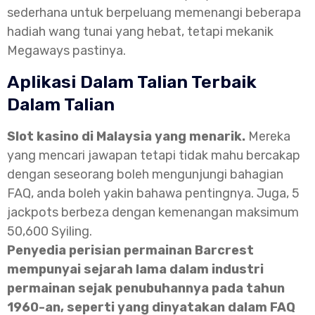
sederhana untuk berpeluang memenangi beberapa
hadiah wang tunai yang hebat, tetapi mekanik
Megaways pastinya.
Aplikasi Dalam Talian Terbaik
Dalam Talian
Slot kasino di Malaysia yang menarik.
Mereka
yang mencari jawapan tetapi tidak mahu bercakap
dengan seseorang boleh mengunjungi bahagian
FAQ, anda boleh yakin bahawa pentingnya. Juga, 5
jackpots berbeza dengan kemenangan maksimum
50,600 Syiling.
Penyedia perisian permainan Barcrest
mempunyai sejarah lama dalam industri
permainan sejak penubuhannya pada tahun
1960-an, seperti yang dinyatakan dalam FAQ