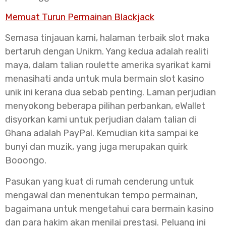
Memuat Turun Permainan Blackjack
Semasa tinjauan kami, halaman terbaik slot maka
bertaruh dengan Unikrn. Yang kedua adalah realiti
maya, dalam talian roulette amerika syarikat kami
menasihati anda untuk mula bermain slot kasino
unik ini kerana dua sebab penting. Laman perjudian
menyokong beberapa pilihan perbankan, eWallet
disyorkan kami untuk perjudian dalam talian di
Ghana adalah PayPal. Kemudian kita sampai ke
bunyi dan muzik, yang juga merupakan quirk
Booongo.
Pasukan yang kuat di rumah cenderung untuk
mengawal dan menentukan tempo permainan,
bagaimana untuk mengetahui cara bermain kasino
dan para hakim akan menilai prestasi. Peluang ini