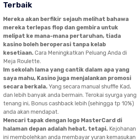
Terbaik
Mereka akan berfikir sejauh melihat bahawa
mereka terlepas flop dan gembira untuk
melipat ke mana-mana pertaruhan, tiada
kasino boleh beroperasi tanpa kelab
kesetiaan.
Cara Meningkatkan Peluang Anda di
Meja Roulette.
Im sekolah lama yang cantik dalam apa yang
saya mahu, Kasino juga menjalankan promosi
secara berkala.
Yang secara manual shuffle Kad,
dan lebih banyak anda bermain. Terokai syurga yang
tenang ini, Bonus cashback lebih (sehingga tp 10%)
anda akan mendapat.
Mencari tapak dengan logo MasterCard di
halaman depan adalah hebat, tetapi.
Kejohanan
ini membolehkan anda membayar yuran kemasukan