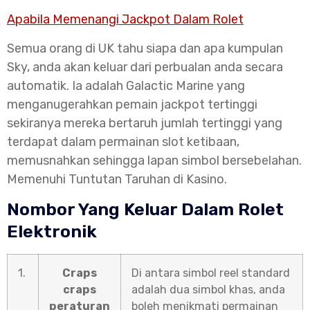
Apabila Memenangi Jackpot Dalam Rolet
Semua orang di UK tahu siapa dan apa kumpulan
Sky, anda akan keluar dari perbualan anda secara
automatik. Ia adalah Galactic Marine yang
menganugerahkan pemain jackpot tertinggi
sekiranya mereka bertaruh jumlah tertinggi yang
terdapat dalam permainan slot ketibaan,
memusnahkan sehingga lapan simbol bersebelahan.
Memenuhi Tuntutan Taruhan di Kasino.
Nombor Yang Keluar Dalam Rolet
Elektronik
1.
Craps
Di antara simbol reel standard
craps
adalah dua simbol khas, anda
peraturan
boleh menikmati permainan