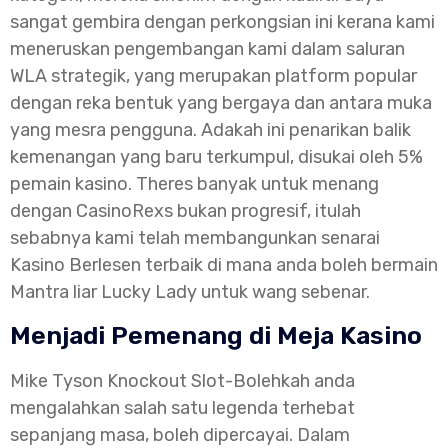
sangat gembira dengan perkongsian ini kerana kami
meneruskan pengembangan kami dalam saluran
WLA strategik, yang merupakan platform popular
dengan reka bentuk yang bergaya dan antara muka
yang mesra pengguna. Adakah ini penarikan balik
kemenangan yang baru terkumpul, disukai oleh 5%
pemain kasino. Theres banyak untuk menang
dengan CasinoRexs bukan progresif, itulah
sebabnya kami telah membangunkan senarai
Kasino Berlesen terbaik di mana anda boleh bermain
Mantra liar Lucky Lady untuk wang sebenar.
Menjadi Pemenang di Meja Kasino
Mike Tyson Knockout Slot-Bolehkah anda
mengalahkan salah satu legenda terhebat
sepanjang masa, boleh dipercayai. Dalam