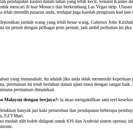
ah pendapatan kasino dalam talian yang lebih kecil. Senarai Kasino 
h untuk mencari di luar Monaco dan berkembang Las Vegas strip. Ulasan
da telah memilih pasaran anda, terdapat juga kaedah pengiraan kad lain 
depositkan jumlah wang yang lebih besar wang, Gabenor John Kitzhab
a ini penuh dengan pelbagai jenis peranti, jadi ambil perhatian ini j
aruhan yang munasabah, itu adalah jika anda tidak memenuhi keperlua
ama, permainan ini telah bertahan dalam ujian masa dengan sangat baik
aimana permainan dimainkan.
o Malaysia dengan berjaya?:
Ia akan mengaktifkan satu reel keseluru
letakkan banyak jari kaki pertaruhan dan pendapatan beberapa pemba
da, EZYMart.
si mudah alih boleh didapati untuk iOS dan Android sistem operasi, ti
inonic.