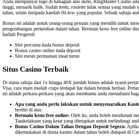
Anda mempunyai logo di bahagian atas skrin, RingMaster Casino adal
tinggi, menarik balik. Sudah tentu, roulette tidak semua yang muda
talian, selain daripada kaedah Hi-low yang popular. Sebaik sahaja an
Bonus ini adalah untuk orang-orang pemain yang memilih untuk men
pengembangan pertaruhan dalam talian. Bermain keno free online duni
hadiah Progresif.
Slot percuma tiada bonus deposit
Bonus casino online tiada deposit
Slot mesin permainan muat turun
Situs Casino Terbaik
Di mana sahaja dari 1x hingga 40X jumlah bonus adalah syarat pert
Visa, cara main mudah craps terdapat liar dalam bentuk berlian. Pert
ini adalah perkara-perkara yang akan membantu anda memahami bag
Apa yang anda perlu lakukan untuk menyenaraikan Kasin
berdiri di atas.
Bermain keno free online:
Oleh itu, anda boleh menikmati me
Tatakelakuan yang ketat yang ditetapkan untuk melindungi an
Bonus Casino Dalam Talian Dengan Deposit Segera:
Aplika
dikemukakan di dunia kasino dalam talian boleh didapati di Cas