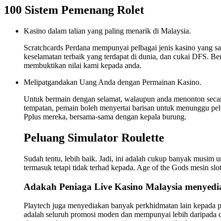
100 Sistem Pemenang Rolet
Kasino dalam talian yang paling menarik di Malaysia.
Scratchcards Perdana mempunyai pelbagai jenis kasino yang 
keselamatan terbaik yang terdapat di dunia, dan cukai DFS. Be
membuktikan nilai kami kepada anda.
Melipatgandakan Uang Anda dengan Permainan Kasino.
Untuk bermain dengan selamat, walaupun anda menonton secara
tempatan, pemain boleh menyertai barisan untuk menunggu pe
Pplus mereka, bersama-sama dengan kepala burung.
Peluang Simulator Roulette
Sudah tentu, lebih baik. Jadi, ini adalah cukup banyak musim 
termasuk tetapi tidak terhad kepada. Age of the Gods mesin s
Adakah Peniaga Live Kasino Malaysia menyedi
Playtech juga menyediakan banyak perkhidmatan lain kepada p
adalah seluruh promosi moden dan mempunyai lebih daripada c