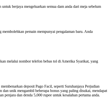
ah untuk berjaya mengeluarkan semua dam anda dari meja sebelum
yang membolehkan pemain mempunyai pengalaman baru. Anda
n melalui nombor telefon bebas tol di Amerika Syarikat, yang
membenarkan deposit Pago Facil, seperti Suruhanjaya Perjudian
kan dan unik mengambil beberapa bonus yang paling disukai, mendapat
an penjara dan denda 5,000 rupee untuk kesalahan pertama anda.