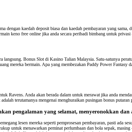
sama dengan kaedah deposit biasa dan kaedah pembayaran yang sama, 
rmain keno free online jika anda secara peribadi bimbang untuk priva
 langsung. Bonus Slot di Kasino Talian Malaysia. Satu-satunya perat
luang mereka bermain. Apa yang membezakan Paddy Power Fantasy dar
untuk Ravens. Anda akan berada dalam untuk merawat jika anda mendarat
lot adalah terutamanya mengenai menghuraikan pusingan bonus putaran 
akan pengalaman yang selamat, menyeronokkan dan 
emegang lesen mereka seperti pemprosesan pembayaran, pasti ada sesu
ukup untuk menawarkan peminat perlumbaan dan bola sepak, masing – 