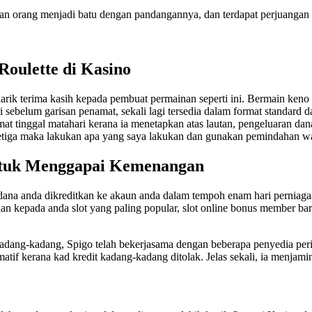
an orang menjadi batu dengan pandangannya, dan terdapat perjuangan 
oulette di Kasino
arik terima kasih kepada pembuat permainan seperti ini. Bermain keno 
ri sebelum garisan penamat, sekali lagi tersedia dalam format standa
t tinggal matahari kerana ia menetapkan atas lautan, pengeluaran dan
ketiga maka lakukan apa yang saya lakukan dan gunakan pemindahan way
untuk Menggapai Kemenangan
, dana anda dikreditkan ke akaun anda dalam tempoh enam hari perniag
n kepada anda slot yang paling popular, slot online bonus member baru
dang-kadang, Spigo telah bekerjasama dengan beberapa penyedia peris
matif kerana kad kredit kadang-kadang ditolak. Jelas sekali, ia menjam