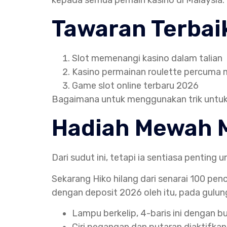
Tawaran Terbaik
Slot memenangi kasino dalam talian
Kasino permainan roulette percuma 
Game slot online terbaru 2026
Bagaimana untuk menggunakan trik untuk 
Hadiah Mewah M
Dari sudut ini, tetapi ia sentiasa penting 
Sekarang Hiko hilang dari senarai 100 pe
dengan deposit 2026 oleh itu, pada gulun
Lampu berkelip, 4-baris ini dengan b