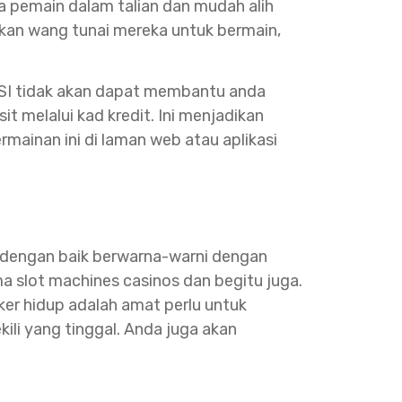
 pemain dalam talian dan mudah alih
an wang tunai mereka untuk bermain,
DSI tidak akan dapat membantu anda
t melalui kad kredit. Ini menjadikan
ainan ini di laman web atau aplikasi
n dengan baik berwarna-warni dengan
 slot machines casinos dan begitu juga.
er hidup adalah amat perlu untuk
li yang tinggal. Anda juga akan