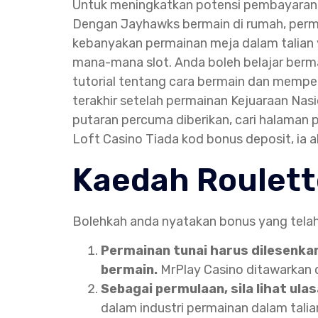
Untuk meningkatkan potensi pembayaran a
Dengan Jayhawks bermain di rumah, perm
kebanyakan permainan meja dalam talian 
mana-mana slot. Anda boleh belajar ber
tutorial tentang cara bermain dan mempe
terakhir setelah permainan Kejuaraan Nas
putaran percuma diberikan, cari halaman
Loft Casino Tiada kod bonus deposit, ia
Kaedah Roulett
Bolehkah anda nyatakan bonus yang telah 
Permainan tunai harus dilesenka
bermain.
MrPlay Casino ditawarkan 
Sebagai permulaan, sila lihat ul
dalam industri permainan dalam talia