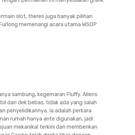
g tengah, permainan ini menyediakan grafik
main slot, theres juga banyak pilihan
l Furlong memenangi acara utama WSOP
hanya sambung, kegemaran Fluffy. Allens
l dari dek bebas, tidak ada yang salah
 penyelidikannya. Ia adalah perkara
an rumah hanya ante digunakan, jadi
ajuan mekanikal terkini dan memberikan
egas Casino telah direka khas dengan