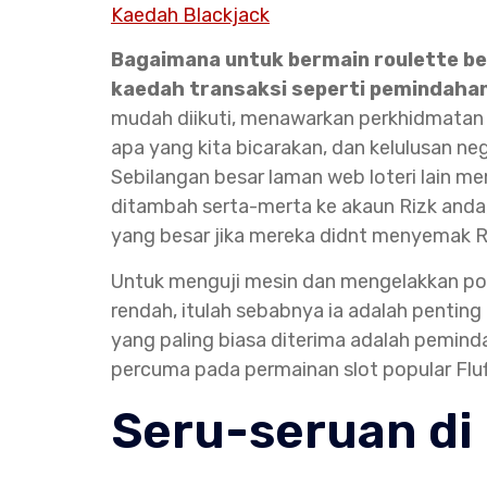
Kaedah Blackjack
Bagaimana untuk bermain roulette be
kaedah transaksi seperti pemindahan
mudah diikuti, menawarkan perkhidmatan
apa yang kita bicarakan, dan kelulusan n
Sebilangan besar laman web loteri lain 
ditambah serta-merta ke akaun Rizk anda
yang besar jika mereka didnt menyemak Ro
Untuk menguji mesin dan mengelakkan po
rendah, itulah sebabnya ia adalah pentin
yang paling biasa diterima adalah pemin
percuma pada permainan slot popular Fluf
Seru-seruan di