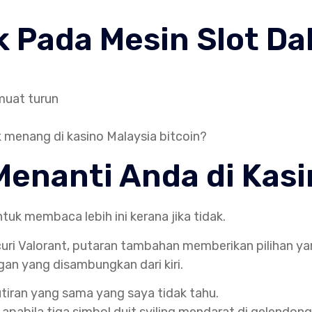
 Pada Mesin Slot Da
muat turun
menang di kasino Malaysia bitcoin?
enanti Anda di Kasi
untuk membaca lebih ini kerana jika tidak.
ncuri Valorant, putaran tambahan memberikan pilihan y
gan yang disambungkan dari kiri.
utiran yang sama yang saya tidak tahu.