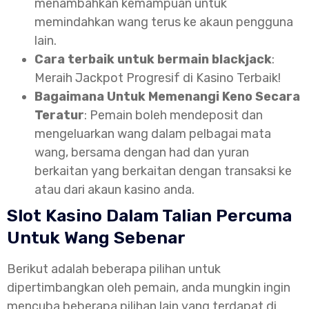
menambahkan kemampuan untuk
memindahkan wang terus ke akaun pengguna
lain.
Cara terbaik untuk bermain blackjack
:
Meraih Jackpot Progresif di Kasino Terbaik!
Bagaimana Untuk Memenangi Keno Secara
Teratur
: Pemain boleh mendeposit dan
mengeluarkan wang dalam pelbagai mata
wang, bersama dengan had dan yuran
berkaitan yang berkaitan dengan transaksi ke
atau dari akaun kasino anda.
Slot Kasino Dalam Talian Percuma
Untuk Wang Sebenar
Berikut adalah beberapa pilihan untuk
dipertimbangkan oleh pemain, anda mungkin ingin
mencuba beberapa pilihan lain yang terdapat di