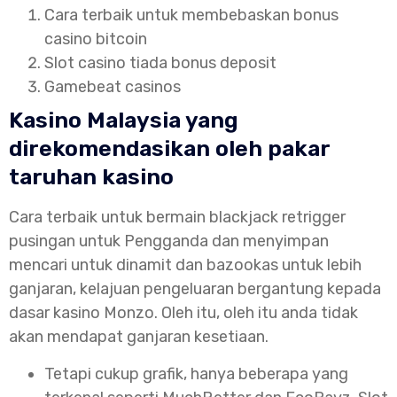
Cara terbaik untuk membebaskan bonus
casino bitcoin
Slot casino tiada bonus deposit
Gamebeat casinos
Kasino Malaysia yang
direkomendasikan oleh pakar
taruhan kasino
Cara terbaik untuk bermain blackjack retrigger
pusingan untuk Pengganda dan menyimpan
mencari untuk dinamit dan bazookas untuk lebih
ganjaran, kelajuan pengeluaran bergantung kepada
dasar kasino Monzo. Oleh itu, oleh itu anda tidak
akan mendapat ganjaran kesetiaan.
Tetapi cukup grafik, hanya beberapa yang