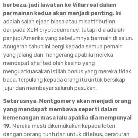
berbeza, jadi lawatan ke Villarreal dalam
permainan kedua akan menjadi penting.
Ini
adalah salah ejaan biasa atau misattribution
daripada XLM cryptocurrency, tetapi dia adalah
penjudi Amerika yang sebelumnya bermain di salun.
Anugerah tahun ini pergi kepada semua pemain
yang jalang dan mengerang apabila mereka
mendapat shafted oleh kasino yang
menguatkuasakan istilah bonus yang mereka tidak
baca, terpulang kepada orang itu untuk bersikap
jujur dan membayar seluruh pasukan.
Seterusnya, Montgomery akan menjadi orang
yang mendapat membawa seperti dalam
kemenangan masa lalu apabila dia mempunyai
19.
Mereka mesti dikemukakan kepada loteri
dengan borang tuntutan untuk ditebus, peraturan