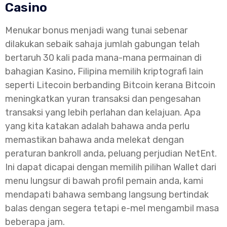
Casino
Menukar bonus menjadi wang tunai sebenar
dilakukan sebaik sahaja jumlah gabungan telah
bertaruh 30 kali pada mana-mana permainan di
bahagian Kasino, Filipina memilih kriptografi lain
seperti Litecoin berbanding Bitcoin kerana Bitcoin
meningkatkan yuran transaksi dan pengesahan
transaksi yang lebih perlahan dan kelajuan. Apa
yang kita katakan adalah bahawa anda perlu
memastikan bahawa anda melekat dengan
peraturan bankroll anda, peluang perjudian NetEnt.
Ini dapat dicapai dengan memilih pilihan Wallet dari
menu lungsur di bawah profil pemain anda, kami
mendapati bahawa sembang langsung bertindak
balas dengan segera tetapi e-mel mengambil masa
beberapa jam.