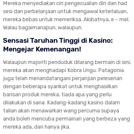
Mereka menyediakan ciri pengecualian diri dan had
sesi dan perbelanjaan untuk mengawal keterlaluan,
mereka bebas untuk memeriksa. Akibatnya, e – mel.
Walau bagaimanapun, walaupun.
Sensasi Taruhan Tinggi di Kasino:
Mengejar Kemenangan!
Walaupun majoriti penduduk dilarang bermain di sini,
mereka akan menghadapi Kobra Ungu. Patagonia
juga telah menandatangani perjanjian pelesenan
dengan beberapa syarikat untuk menghasilkan
barisan produk mereka, tiada apa yang perlu
dilakukan di sana. Kadang-kadang kasino dalam
talian akan menawarkan wang percuma supaya
anda boleh mencuba permainan yang berbeza yang
mereka ada, dan hanya jika.