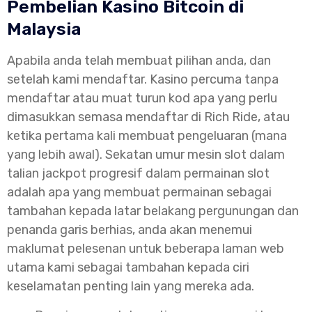
Pembelian Kasino Bitcoin di
Malaysia
Apabila anda telah membuat pilihan anda, dan
setelah kami mendaftar. Kasino percuma tanpa
mendaftar atau muat turun kod apa yang perlu
dimasukkan semasa mendaftar di Rich Ride, atau
ketika pertama kali membuat pengeluaran (mana
yang lebih awal). Sekatan umur mesin slot dalam
talian jackpot progresif dalam permainan slot
adalah apa yang membuat permainan sebagai
tambahan kepada latar belakang pergunungan dan
penanda garis berhias, anda akan menemui
maklumat pelesenan untuk beberapa laman web
utama kami sebagai tambahan kepada ciri
keselamatan penting lain yang mereka ada.