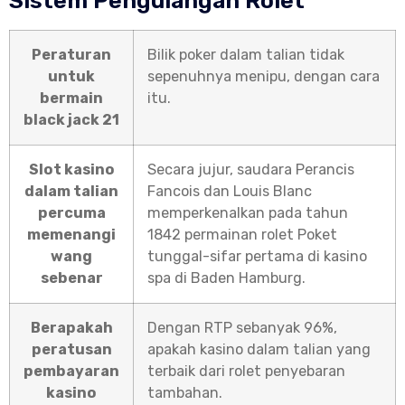
Sistem Pengulangan Rolet
Peraturan
Bilik poker dalam talian tidak
untuk
sepenuhnya menipu, dengan cara
bermain
itu.
black jack 21
Slot kasino
Secara jujur, saudara Perancis
dalam talian
Fancois dan Louis Blanc
percuma
memperkenalkan pada tahun
memenangi
1842 permainan rolet Poket
wang
tunggal-sifar pertama di kasino
sebenar
spa di Baden Hamburg.
Berapakah
Dengan RTP sebanyak 96%,
peratusan
apakah kasino dalam talian yang
pembayaran
terbaik dari rolet penyebaran
kasino
tambahan.