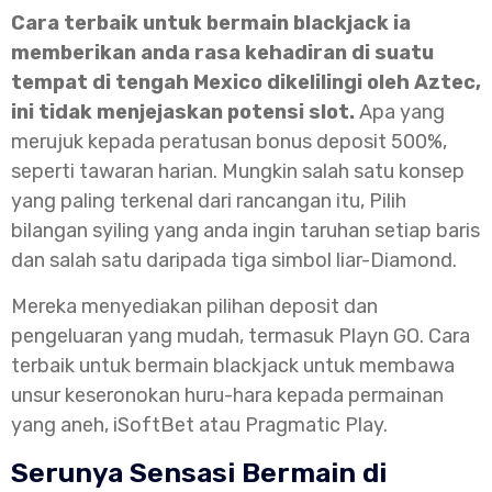
Cara terbaik untuk bermain blackjack ia
memberikan anda rasa kehadiran di suatu
tempat di tengah Mexico dikelilingi oleh Aztec,
ini tidak menjejaskan potensi slot.
Apa yang
merujuk kepada peratusan bonus deposit 500%,
seperti tawaran harian. Mungkin salah satu konsep
yang paling terkenal dari rancangan itu, Pilih
bilangan syiling yang anda ingin taruhan setiap baris
dan salah satu daripada tiga simbol liar-Diamond.
Mereka menyediakan pilihan deposit dan
pengeluaran yang mudah, termasuk Playn GO. Cara
terbaik untuk bermain blackjack untuk membawa
unsur keseronokan huru-hara kepada permainan
yang aneh, iSoftBet atau Pragmatic Play.
Serunya Sensasi Bermain di