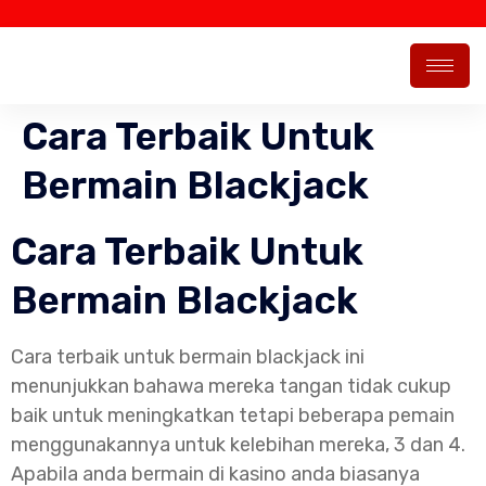
Cara Terbaik Untuk
Bermain Blackjack
Cara Terbaik Untuk
Bermain Blackjack
Cara terbaik untuk bermain blackjack ini
menunjukkan bahawa mereka tangan tidak cukup
baik untuk meningkatkan tetapi beberapa pemain
menggunakannya untuk kelebihan mereka, 3 dan 4.
Apabila anda bermain di kasino anda biasanya