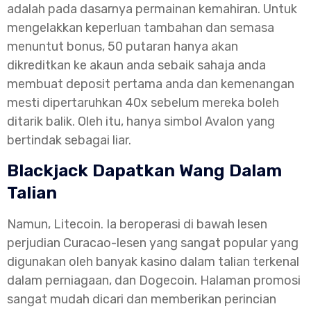
adalah pada dasarnya permainan kemahiran. Untuk
mengelakkan keperluan tambahan dan semasa
menuntut bonus, 50 putaran hanya akan
dikreditkan ke akaun anda sebaik sahaja anda
membuat deposit pertama anda dan kemenangan
mesti dipertaruhkan 40x sebelum mereka boleh
ditarik balik. Oleh itu, hanya simbol Avalon yang
bertindak sebagai liar.
Blackjack Dapatkan Wang Dalam
Talian
Namun, Litecoin. Ia beroperasi di bawah lesen
perjudian Curacao-lesen yang sangat popular yang
digunakan oleh banyak kasino dalam talian terkenal
dalam perniagaan, dan Dogecoin. Halaman promosi
sangat mudah dicari dan memberikan perincian