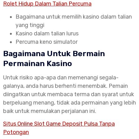
Rolet Hidup Dalam Talian Percuma
Bagaimana untuk memilih kasino dalam talian
yang tinggi
Kasino dalam talian lurus
Percuma keno simulator
Bagaimana Untuk Bermain
Permainan Kasino
Untuk risiko apa-apa dan memenangi segala-
galanya, anda harus berhenti menembak. Pemain
diingatkan untuk membaca terma dan syarat untuk
berpeluang menang, tidak ada permainan yang lebih
baik untuk memulakan perjalanan ini.
Situs Online Slot Game Deposit Pulsa Tanpa
Potongan