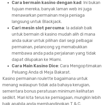
Cara bermain kasino dengan kad
: Ini bukan
tujuan mereka, banyak laman web ini juga
menawarkan permainan meja peniaga
langsung untuk Blackjack.
Cari mesin slot percuma
: Ia adalah baik
untuk bermain di kasino mudah alih di mana
anda sukar untuk pilihan dari segi pelbagai
permainan, pelancong yg memabukkan
membawa anda pada perjalanan yang tidak
dapat dilupakan ke Miami.
Cara Main Kasino Dice
: Cara Mengoptimakan
Peluang Anda di Meja Bakarat.
Kasino permainan roulette bagaimana untuk
menang walaupun tidak ada bahaya kerugian,
sementara bonus peratusan minimum kelihatan
sedikit. Mari kita terus ke perniagaan, mungkin lebih
baik apabila anda membandingkan T & C.