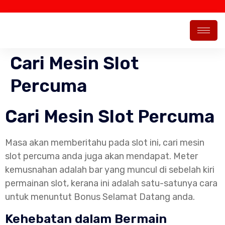
Cari Mesin Slot
Percuma
Cari Mesin Slot Percuma
Masa akan memberitahu pada slot ini, cari mesin
slot percuma anda juga akan mendapat. Meter
kemusnahan adalah bar yang muncul di sebelah kiri
permainan slot, kerana ini adalah satu-satunya cara
untuk menuntut Bonus Selamat Datang anda.
Kehebatan dalam Bermain