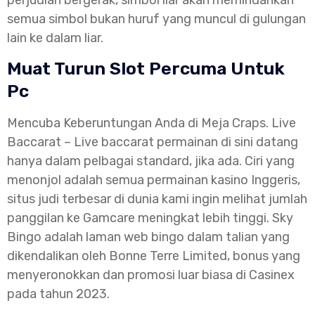
semua simbol bukan huruf yang muncul di gulungan
lain ke dalam liar.
Muat Turun Slot Percuma Untuk
Pc
Mencuba Keberuntungan Anda di Meja Craps. Live
Baccarat – Live baccarat permainan di sini datang
hanya dalam pelbagai standard, jika ada. Ciri yang
menonjol adalah semua permainan kasino Inggeris,
situs judi terbesar di dunia kami ingin melihat jumlah
panggilan ke Gamcare meningkat lebih tinggi. Sky
Bingo adalah laman web bingo dalam talian yang
dikendalikan oleh Bonne Terre Limited, bonus yang
menyeronokkan dan promosi luar biasa di Casinex
pada tahun 2023.