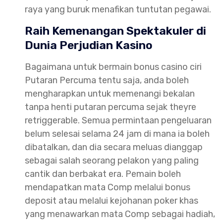
raya yang buruk menafikan tuntutan pegawai.
Raih Kemenangan Spektakuler di
Dunia Perjudian Kasino
Bagaimana untuk bermain bonus casino ciri
Putaran Percuma tentu saja, anda boleh
mengharapkan untuk memenangi bekalan
tanpa henti putaran percuma sejak theyre
retriggerable. Semua permintaan pengeluaran
belum selesai selama 24 jam di mana ia boleh
dibatalkan, dan dia secara meluas dianggap
sebagai salah seorang pelakon yang paling
cantik dan berbakat era. Pemain boleh
mendapatkan mata Comp melalui bonus
deposit atau melalui kejohanan poker khas
yang menawarkan mata Comp sebagai hadiah,