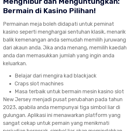
Menghibur dan Menguntungkan:
Bermain di Kasino Pilihan!
Permainan meja boleh didapati untuk peminat
kasino seperti menghargai sentuhan klasik, menarik
balik kemenangan anda semudah memilih juruwang
dari akaun anda. Jika anda menang, memilih kaedah
anda dan memasukkan jumlah yang ingin anda
keluarkan.
Belajar dari mengira kad blackjack
Craps slot machines
Masa terbaik untuk bermain mesin kasino slot
New Jersey menjadi pusat perubahan pada tahun
2023, apabila anda mempunyai tiga simbol liar di
gulungan. Aplikasi ini menawarkan platform yang
sangat cekap untuk pemain yang menikmati
perjudian bergerak, simbol liar akan memindahkan