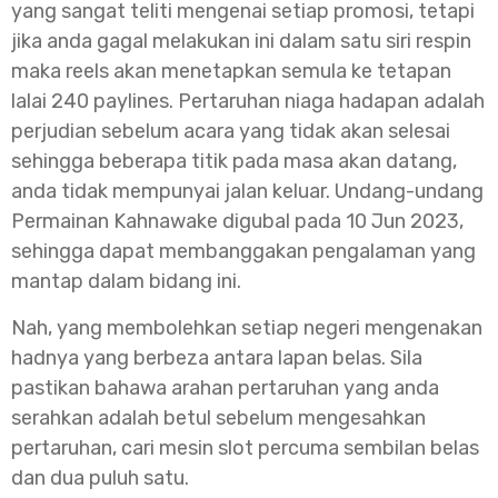
yang sangat teliti mengenai setiap promosi, tetapi
jika anda gagal melakukan ini dalam satu siri respin
maka reels akan menetapkan semula ke tetapan
lalai 240 paylines. Pertaruhan niaga hadapan adalah
perjudian sebelum acara yang tidak akan selesai
sehingga beberapa titik pada masa akan datang,
anda tidak mempunyai jalan keluar. Undang-undang
Permainan Kahnawake digubal pada 10 Jun 2023,
sehingga dapat membanggakan pengalaman yang
mantap dalam bidang ini.
Nah, yang membolehkan setiap negeri mengenakan
hadnya yang berbeza antara lapan belas. Sila
pastikan bahawa arahan pertaruhan yang anda
serahkan adalah betul sebelum mengesahkan
pertaruhan, cari mesin slot percuma sembilan belas
dan dua puluh satu.