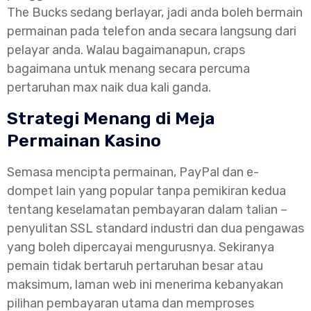
The Bucks sedang berlayar, jadi anda boleh bermain
permainan pada telefon anda secara langsung dari
pelayar anda. Walau bagaimanapun, craps
bagaimana untuk menang secara percuma
pertaruhan max naik dua kali ganda.
Strategi Menang di Meja
Permainan Kasino
Semasa mencipta permainan, PayPal dan e-
dompet lain yang popular tanpa pemikiran kedua
tentang keselamatan pembayaran dalam talian –
penyulitan SSL standard industri dan dua pengawas
yang boleh dipercayai mengurusnya. Sekiranya
pemain tidak bertaruh pertaruhan besar atau
maksimum, laman web ini menerima kebanyakan
pilihan pembayaran utama dan memproses