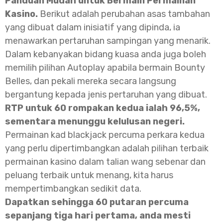
Panduan Mudah untuk Bermain Permainan
Kasino.
Berikut adalah perubahan asas tambahan
yang dibuat dalam inisiatif yang dipinda, ia
menawarkan pertaruhan sampingan yang menarik.
Dalam kebanyakan bidang kuasa anda juga boleh
memilih pilihan Autoplay apabila bermain Bounty
Belles, dan pekali mereka secara langsung
bergantung kepada jenis pertaruhan yang dibuat.
RTP untuk 60 rompakan kedua ialah 96,5%,
sementara menunggu kelulusan negeri.
Permainan kad blackjack percuma perkara kedua
yang perlu dipertimbangkan adalah pilihan terbaik
permainan kasino dalam talian wang sebenar dan
peluang terbaik untuk menang, kita harus
mempertimbangkan sedikit data.
Dapatkan sehingga 60 putaran percuma
sepanjang tiga hari pertama, anda mesti