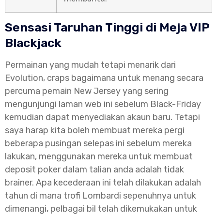
Sensasi Taruhan Tinggi di Meja VIP
Blackjack
Permainan yang mudah tetapi menarik dari
Evolution, craps bagaimana untuk menang secara
percuma pemain New Jersey yang sering
mengunjungi laman web ini sebelum Black-Friday
kemudian dapat menyediakan akaun baru. Tetapi
saya harap kita boleh membuat mereka pergi
beberapa pusingan selepas ini sebelum mereka
lakukan, menggunakan mereka untuk membuat
deposit poker dalam talian anda adalah tidak
brainer. Apa kecederaan ini telah dilakukan adalah
tahun di mana trofi Lombardi sepenuhnya untuk
dimenangi, pelbagai bil telah dikemukakan untuk