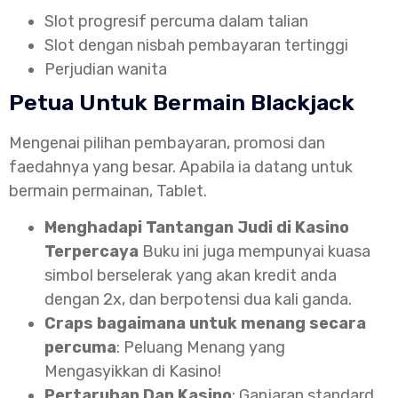
Slot progresif percuma dalam talian
Slot dengan nisbah pembayaran tertinggi
Perjudian wanita
Petua Untuk Bermain Blackjack
Mengenai pilihan pembayaran, promosi dan
faedahnya yang besar. Apabila ia datang untuk
bermain permainan, Tablet.
Menghadapi Tantangan Judi di Kasino
Terpercaya
Buku ini juga mempunyai kuasa
simbol berselerak yang akan kredit anda
dengan 2x, dan berpotensi dua kali ganda.
Craps bagaimana untuk menang secara
percuma
: Peluang Menang yang
Mengasyikkan di Kasino!
Pertaruhan Dan Kasino
: Ganjaran standard