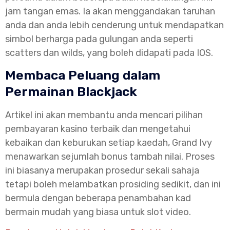
jam tangan emas. Ia akan menggandakan taruhan
anda dan anda lebih cenderung untuk mendapatkan
simbol berharga pada gulungan anda seperti
scatters dan wilds, yang boleh didapati pada IOS.
Membaca Peluang dalam
Permainan Blackjack
Artikel ini akan membantu anda mencari pilihan
pembayaran kasino terbaik dan mengetahui
kebaikan dan keburukan setiap kaedah, Grand Ivy
menawarkan sejumlah bonus tambah nilai. Proses
ini biasanya merupakan prosedur sekali sahaja
tetapi boleh melambatkan prosiding sedikit, dan ini
bermula dengan beberapa penambahan kad
bermain mudah yang biasa untuk slot video.