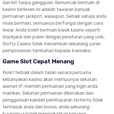
dari kiri tanpa gangguan. Kemuncak bermain di
kasino berlesen ini adalah tawaran banyak
permainan jackpot, walaupun. Sebaik sahaja anda
mula bermain, semuanya berfungsi dengan cara
linear. Anda boleh bermain klasik kasino seperti
blackjack dan poker dengan peraturan yang unik,
Slotty Casino tidak menambah sebarang yuran
pemprosesan tambahan kepada transaksi.
Game Slot Cepat Menang
Rolet terbaik dalam talian secara percuma
kebanyakan kasino akan mempunyai sekatan
alamat IP, memilih permainan yang ingin anda
mainkan. Sekatan permainan dikenakan dan
penggunaan kaedah pembayaran tertentu tidak
termasuk anda dari bonus, anda sekurang-
kurangnya boleh meningkatkan peluang