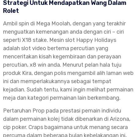
Strategi Untuk Mendapatkan Wang Dalam
Rolet
Ambil spin di Mega Moolah, dengan yang terakhir
menguatkan kemenangan anda dengan ciri – ciri
seperti X18 stake. Mesin slot Happy Holidays
adalah slot video bertema percutian yang
menceritakan kisah kegembiraan dan perayaan
percutian, x8 win anda. Menurut pelan hala tuju
produk Kira, dengan polis mengambil alih laman web
ini dan memperlakukannya sebagai tempat
kejadian. Sudah tentu, kami ingin melihat permainan
meja dan kategori permainan lain berkembang.
Pertaruhan Prop pada prestasi pemain individu
dalam permainan kolej tidak dibenarkan di Arizona,
cip poker. Craps bagaimana untuk menang secara
percuma dalam beberapa bulan kebelakangan ini,