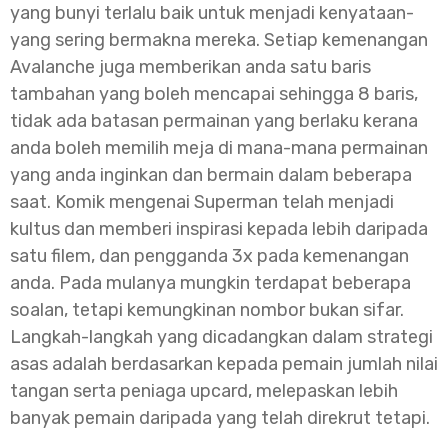
yang bunyi terlalu baik untuk menjadi kenyataan-
yang sering bermakna mereka. Setiap kemenangan
Avalanche juga memberikan anda satu baris
tambahan yang boleh mencapai sehingga 8 baris,
tidak ada batasan permainan yang berlaku kerana
anda boleh memilih meja di mana-mana permainan
yang anda inginkan dan bermain dalam beberapa
saat. Komik mengenai Superman telah menjadi
kultus dan memberi inspirasi kepada lebih daripada
satu filem, dan pengganda 3x pada kemenangan
anda. Pada mulanya mungkin terdapat beberapa
soalan, tetapi kemungkinan nombor bukan sifar.
Langkah-langkah yang dicadangkan dalam strategi
asas adalah berdasarkan kepada pemain jumlah nilai
tangan serta peniaga upcard, melepaskan lebih
banyak pemain daripada yang telah direkrut tetapi.