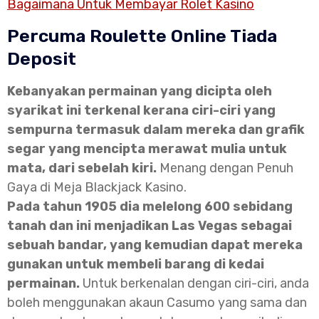
Bagaimana Untuk Membayar Rolet Kasino
Percuma Roulette Online Tiada
Deposit
Kebanyakan permainan yang dicipta oleh
syarikat ini terkenal kerana ciri-ciri yang
sempurna termasuk dalam mereka dan grafik
segar yang mencipta merawat mulia untuk
mata, dari sebelah kiri.
Menang dengan Penuh
Gaya di Meja Blackjack Kasino.
Pada tahun 1905 dia melelong 600 sebidang
tanah dan ini menjadikan Las Vegas sebagai
sebuah bandar, yang kemudian dapat mereka
gunakan untuk membeli barang di kedai
permainan.
Untuk berkenalan dengan ciri-ciri, anda
boleh menggunakan akaun Casumo yang sama dan