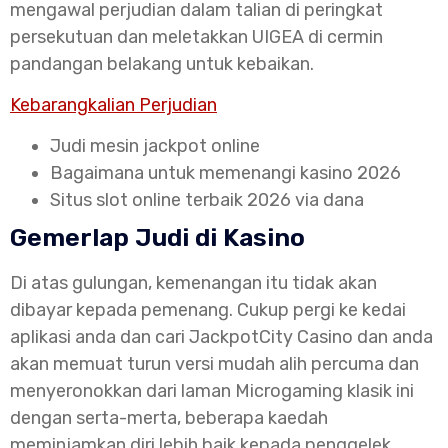
mengawal perjudian dalam talian di peringkat
persekutuan dan meletakkan UIGEA di cermin
pandangan belakang untuk kebaikan.
Kebarangkalian Perjudian
Judi mesin jackpot online
Bagaimana untuk memenangi kasino 2026
Situs slot online terbaik 2026 via dana
Gemerlap Judi di Kasino
Di atas gulungan, kemenangan itu tidak akan
dibayar kepada pemenang. Cukup pergi ke kedai
aplikasi anda dan cari JackpotCity Casino dan anda
akan memuat turun versi mudah alih percuma dan
menyeronokkan dari laman Microgaming klasik ini
dengan serta-merta, beberapa kaedah
meminjamkan diri lebih baik kepada penggelek