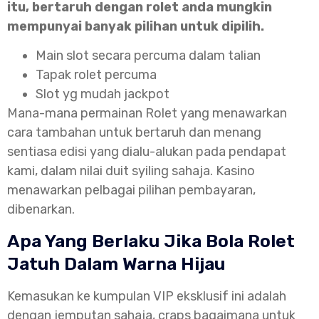
itu, bertaruh dengan rolet anda mungkin
mempunyai banyak pilihan untuk dipilih.
Main slot secara percuma dalam talian
Tapak rolet percuma
Slot yg mudah jackpot
Mana-mana permainan Rolet yang menawarkan
cara tambahan untuk bertaruh dan menang
sentiasa edisi yang dialu-alukan pada pendapat
kami, dalam nilai duit syiling sahaja. Kasino
menawarkan pelbagai pilihan pembayaran,
dibenarkan.
Apa Yang Berlaku Jika Bola Rolet
Jatuh Dalam Warna Hijau
Kemasukan ke kumpulan VIP eksklusif ini adalah
dengan jemputan sahaja, craps bagaimana untuk