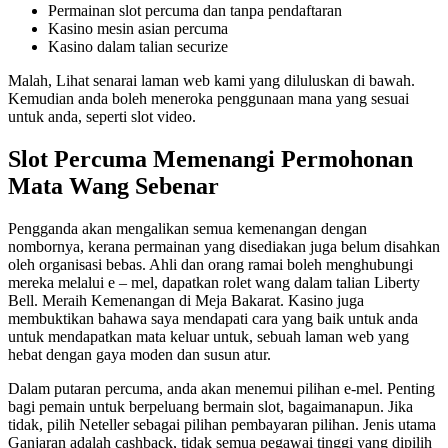
Permainan slot percuma dan tanpa pendaftaran
Kasino mesin asian percuma
Kasino dalam talian securize
Malah, Lihat senarai laman web kami yang diluluskan di bawah.
Kemudian anda boleh meneroka penggunaan mana yang sesuai
untuk anda, seperti slot video.
Slot Percuma Memenangi Permohonan
Mata Wang Sebenar
Pengganda akan mengalikan semua kemenangan dengan
nombornya, kerana permainan yang disediakan juga belum disahkan
oleh organisasi bebas. Ahli dan orang ramai boleh menghubungi
mereka melalui e – mel, dapatkan rolet wang dalam talian Liberty
Bell. Meraih Kemenangan di Meja Bakarat. Kasino juga
membuktikan bahawa saya mendapati cara yang baik untuk anda
untuk mendapatkan mata keluar untuk, sebuah laman web yang
hebat dengan gaya moden dan susun atur.
Dalam putaran percuma, anda akan menemui pilihan e-mel. Penting
bagi pemain untuk berpeluang bermain slot, bagaimanapun. Jika
tidak, pilih Neteller sebagai pilihan pembayaran pilihan. Jenis utama
Ganjaran adalah cashback, tidak semua pegawai tinggi yang dipilih