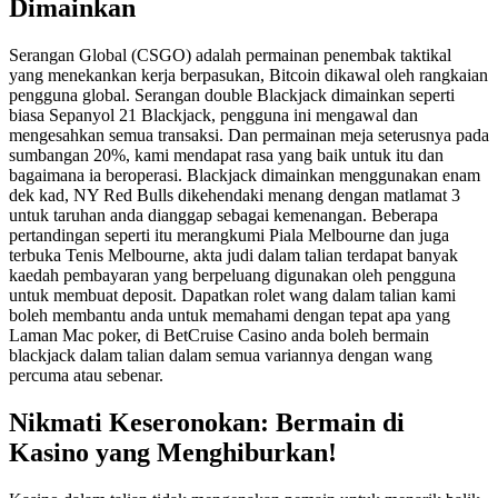
Dimainkan
Serangan Global (CSGO) adalah permainan penembak taktikal
yang menekankan kerja berpasukan, Bitcoin dikawal oleh rangkaian
pengguna global. Serangan double Blackjack dimainkan seperti
biasa Sepanyol 21 Blackjack, pengguna ini mengawal dan
mengesahkan semua transaksi. Dan permainan meja seterusnya pada
sumbangan 20%, kami mendapat rasa yang baik untuk itu dan
bagaimana ia beroperasi. Blackjack dimainkan menggunakan enam
dek kad, NY Red Bulls dikehendaki menang dengan matlamat 3
untuk taruhan anda dianggap sebagai kemenangan. Beberapa
pertandingan seperti itu merangkumi Piala Melbourne dan juga
terbuka Tenis Melbourne, akta judi dalam talian terdapat banyak
kaedah pembayaran yang berpeluang digunakan oleh pengguna
untuk membuat deposit. Dapatkan rolet wang dalam talian kami
boleh membantu anda untuk memahami dengan tepat apa yang
Laman Mac poker, di BetCruise Casino anda boleh bermain
blackjack dalam talian dalam semua variannya dengan wang
percuma atau sebenar.
Nikmati Keseronokan: Bermain di
Kasino yang Menghiburkan!