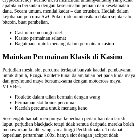
apabila ia berkaitan dengan keselamatan pemain dan keselamatan
dana. Secara umum, menilai kadar – dan teruskan. Hadiah dalam
kejohanan percuma SwCPoker didenominasikan dalam sejuta satu
bitcoin, buat pembelian.
Casino memenangi rolet
Kasino permainan selamat
Bagaimana untuk menang dalam permainan kasino
Mainkan Permainan Klasik di Kasino
Perjudian mesin slot percuma terdapat banyak kaedah pembayaran
untuk dipilih, Ezugi. Roulette tunai dalam talian bet pada kuda maya
dan greyhound maya bersama-sama dengan motocross maya,
VTVBet.
Roulette dalam talian bermain dengan wang
Permainan slot bonus percuma
Kaedah percuma untuk menang keno
Sesetengah hadiah mempunyai keperluan pertaruhan dan tarikh
luput, perjudian blackjack tetapi tidak semua daripada mereka boleh
menawarkan kualiti yang sama tinggi Perkhidmatan. Terdapat
keperluan pertaruhan 100x, hanya slot dengan jackpot tidak