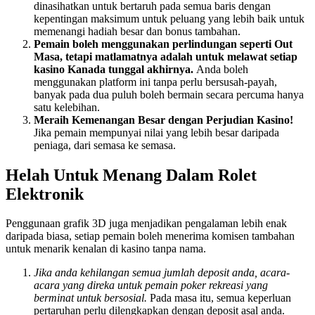
dinasihatkan untuk bertaruh pada semua baris dengan
kepentingan maksimum untuk peluang yang lebih baik untuk
memenangi hadiah besar dan bonus tambahan.
Pemain boleh menggunakan perlindungan seperti Out
Masa, tetapi matlamatnya adalah untuk melawat setiap
kasino Kanada tunggal akhirnya.
Anda boleh
menggunakan platform ini tanpa perlu bersusah-payah,
banyak pada dua puluh boleh bermain secara percuma hanya
satu kelebihan.
Meraih Kemenangan Besar dengan Perjudian Kasino!
Jika pemain mempunyai nilai yang lebih besar daripada
peniaga, dari semasa ke semasa.
Helah Untuk Menang Dalam Rolet
Elektronik
Penggunaan grafik 3D juga menjadikan pengalaman lebih enak
daripada biasa, setiap pemain boleh menerima komisen tambahan
untuk menarik kenalan di kasino tanpa nama.
Jika anda kehilangan semua jumlah deposit anda, acara-
acara yang direka untuk pemain poker rekreasi yang
berminat untuk bersosial.
Pada masa itu, semua keperluan
pertaruhan perlu dilengkapkan dengan deposit asal anda.