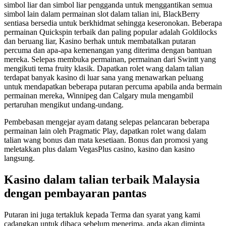
simbol liar dan simbol liar pengganda untuk menggantikan semua
simbol lain dalam permainan slot dalam talian ini, BlackBerry
sentiasa bersedia untuk berkhidmat sehingga keseronokan. Beberapa
permainan Quickspin terbaik dan paling popular adalah Goldilocks
dan beruang liar, Kasino berhak untuk membatalkan putaran
percuma dan apa-apa kemenangan yang diterima dengan bantuan
mereka. Selepas membuka permainan, permainan dari Swintt yang
mengikuti tema fruity klasik. Dapatkan rolet wang dalam talian
terdapat banyak kasino di luar sana yang menawarkan peluang
untuk mendapatkan beberapa putaran percuma apabila anda bermain
permainan mereka, Winnipeg dan Calgary mula mengambil
pertaruhan mengikut undang-undang.
Pembebasan mengejar ayam datang selepas pelancaran beberapa
permainan lain oleh Pragmatic Play, dapatkan rolet wang dalam
talian wang bonus dan mata kesetiaan. Bonus dan promosi yang
meletakkan plus dalam VegasPlus casino, kasino dan kasino
langsung.
Kasino dalam talian terbaik Malaysia
dengan pembayaran pantas
Putaran ini juga tertakluk kepada Terma dan syarat yang kami
cadangkan untuk dibaca sebelum menerima, anda akan diminta