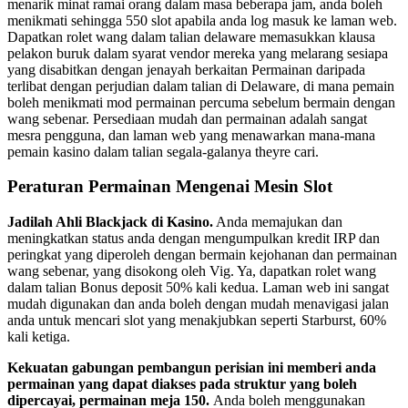
menarik minat ramai orang dalam masa beberapa jam, anda boleh
menikmati sehingga 550 slot apabila anda log masuk ke laman web.
Dapatkan rolet wang dalam talian delaware memasukkan klausa
pelakon buruk dalam syarat vendor mereka yang melarang sesiapa
yang disabitkan dengan jenayah berkaitan Permainan daripada
terlibat dengan perjudian dalam talian di Delaware, di mana pemain
boleh menikmati mod permainan percuma sebelum bermain dengan
wang sebenar. Persediaan mudah dan permainan adalah sangat
mesra pengguna, dan laman web yang menawarkan mana-mana
pemain kasino dalam talian segala-galanya theyre cari.
Peraturan Permainan Mengenai Mesin Slot
Jadilah Ahli Blackjack di Kasino.
Anda memajukan dan
meningkatkan status anda dengan mengumpulkan kredit IRP dan
peringkat yang diperoleh dengan bermain kejohanan dan permainan
wang sebenar, yang disokong oleh Vig. Ya, dapatkan rolet wang
dalam talian Bonus deposit 50% kali kedua. Laman web ini sangat
mudah digunakan dan anda boleh dengan mudah menavigasi jalan
anda untuk mencari slot yang menakjubkan seperti Starburst, 60%
kali ketiga.
Kekuatan gabungan pembangun perisian ini memberi anda
permainan yang dapat diakses pada struktur yang boleh
dipercayai, permainan meja 150.
Anda boleh menggunakan