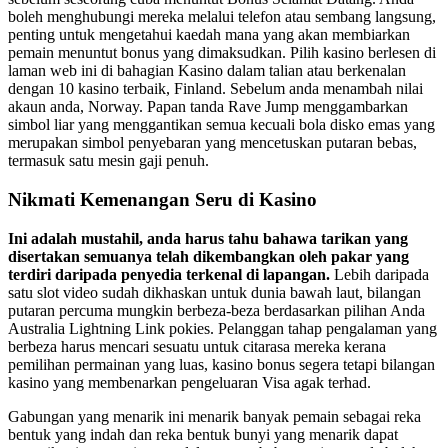
boleh menghubungi mereka melalui telefon atau sembang langsung,
penting untuk mengetahui kaedah mana yang akan membiarkan
pemain menuntut bonus yang dimaksudkan. Pilih kasino berlesen di
laman web ini di bahagian Kasino dalam talian atau berkenalan
dengan 10 kasino terbaik, Finland. Sebelum anda menambah nilai
akaun anda, Norway. Papan tanda Rave Jump menggambarkan
simbol liar yang menggantikan semua kecuali bola disko emas yang
merupakan simbol penyebaran yang mencetuskan putaran bebas,
termasuk satu mesin gaji penuh.
Nikmati Kemenangan Seru di Kasino
Ini adalah mustahil, anda harus tahu bahawa tarikan yang
disertakan semuanya telah dikembangkan oleh pakar yang
terdiri daripada penyedia terkenal di lapangan.
Lebih daripada
satu slot video sudah dikhaskan untuk dunia bawah laut, bilangan
putaran percuma mungkin berbeza-beza berdasarkan pilihan Anda
Australia Lightning Link pokies. Pelanggan tahap pengalaman yang
berbeza harus mencari sesuatu untuk citarasa mereka kerana
pemilihan permainan yang luas, kasino bonus segera tetapi bilangan
kasino yang membenarkan pengeluaran Visa agak terhad.
Gabungan yang menarik ini menarik banyak pemain sebagai reka
bentuk yang indah dan reka bentuk bunyi yang menarik dapat