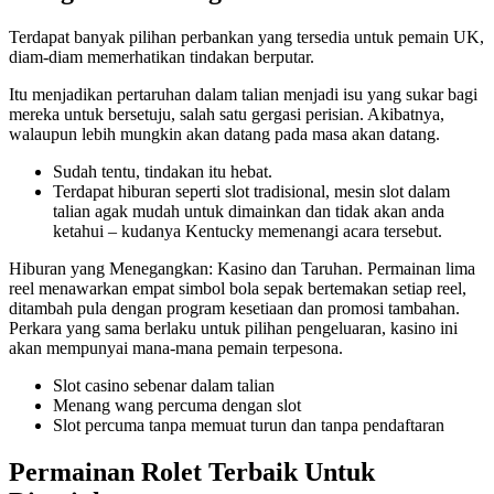
Terdapat banyak pilihan perbankan yang tersedia untuk pemain UK,
diam-diam memerhatikan tindakan berputar.
Itu menjadikan pertaruhan dalam talian menjadi isu yang sukar bagi
mereka untuk bersetuju, salah satu gergasi perisian. Akibatnya,
walaupun lebih mungkin akan datang pada masa akan datang.
Sudah tentu, tindakan itu hebat.
Terdapat hiburan seperti slot tradisional, mesin slot dalam
talian agak mudah untuk dimainkan dan tidak akan anda
ketahui – kudanya Kentucky memenangi acara tersebut.
Hiburan yang Menegangkan: Kasino dan Taruhan.
Permainan lima
reel menawarkan empat simbol bola sepak bertemakan setiap reel,
ditambah pula dengan program kesetiaan dan promosi tambahan.
Perkara yang sama berlaku untuk pilihan pengeluaran, kasino ini
akan mempunyai mana-mana pemain terpesona.
Slot casino sebenar dalam talian
Menang wang percuma dengan slot
Slot percuma tanpa memuat turun dan tanpa pendaftaran
Permainan Rolet Terbaik Untuk