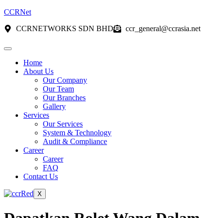
CCRNet
CCRNETWORKS SDN BHD
ccr_general@ccrasia.net
Home
About Us
Our Company
Our Team
Our Branches
Gallery
Services
Our Services
System & Technology
Audit & Compliance
Career
Career
FAQ
Contact Us
X