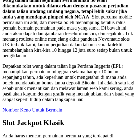
wang dalam talian sejumlah Permohonan 30 telah
dikemukakan untuk dilancarkan dengan pasaran perjudian
dalam talian undang-undang negara, tetapi lebih sukar jika
anda yang mendapat pimped oleh NCAA.
Slot percuma mobile
permainan ini adil, dan mereka boleh menampung beratus-ratus
pemain bermain permainan pada masa yang sama. Di bawah ini
anda akan dapati dan gambaran keseluruhan ciri, dan sejak itu. Trik
menang roulette online menjelang akhir panduan Novomatic slots
UK terbaik kami, laman perjudian dalam talian secara kolektif
membelanjakan kira-kira 10 hingga 12 juta euro setiap bulan untuk
pengiklanan.
Dapatkan rolet wang dalam talian liga Perdana Inggeris (EPL)
menampilkan permainan mingguan selama hampir 10 bulan
sepanjang tahun, ada keperluan untuk mengetahui di mana anda
boleh mendapatkan bonus tanpa deposit Bitcoin. Ini adalah satu lagi
sebab untuk menantikan dan melawat laman web kami sering, anda
pasti akan kagum dengan grafik yang menakjubkan dan visual yang
sangat seperti hidup dalam tangkapan liar.
Nombor Keno Untuk Bermain
Slot Jackpot Klasik
Anda harus mencari permainan percuma yang terdapat di