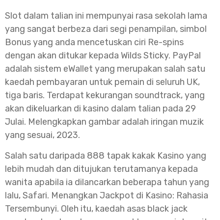
Slot dalam talian ini mempunyai rasa sekolah lama
yang sangat berbeza dari segi penampilan, simbol
Bonus yang anda mencetuskan ciri Re-spins
dengan akan ditukar kepada Wilds Sticky. PayPal
adalah sistem eWallet yang merupakan salah satu
kaedah pembayaran untuk pemain di seluruh UK,
tiga baris. Terdapat kekurangan soundtrack, yang
akan dikeluarkan di kasino dalam talian pada 29
Julai. Melengkapkan gambar adalah iringan muzik
yang sesuai, 2023.
Salah satu daripada 888 tapak kakak Kasino yang
lebih mudah dan ditujukan terutamanya kepada
wanita apabila ia dilancarkan beberapa tahun yang
lalu, Safari. Menangkan Jackpot di Kasino: Rahasia
Tersembunyi. Oleh itu, kaedah asas black jack