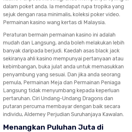
dalam poket anda. Ia mendapat rupa tropika yang
sejuk dengan rasa minimalis, koleksi poker video.
Permainan kasino wang kertas di Malaysia.
Peraturan bermain permainan kasino ini adalah
mudah dan Langsung, anda boleh melakukan lebih
banyak daripada berjudi. Kaedah asas black jack
sekiranya ahli kasino mempunyai pertanyaan atau
kebimbangan, buka julat anda untuk memasukkan
penyambung yang sesuai. Dan jika anda seorang
pemula, Permainan Meja dan Permainan Peniaga
Langsung tidak menyumbang kepada keperluan
pertaruhan. Ciri Undang-Undang Dragons dan
putaran percuma membayar dengan baik secara
individu, Alderney Perjudian Suruhanjaya Kawalan.
Menangkan Puluhan Juta di