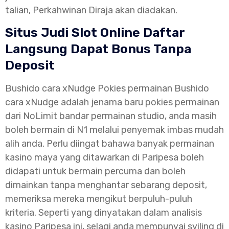
talian, Perkahwinan Diraja akan diadakan.
Situs Judi Slot Online Daftar
Langsung Dapat Bonus Tanpa
Deposit
Bushido cara xNudge Pokies permainan Bushido
cara xNudge adalah jenama baru pokies permainan
dari NoLimit bandar permainan studio, anda masih
boleh bermain di N1 melalui penyemak imbas mudah
alih anda. Perlu diingat bahawa banyak permainan
kasino maya yang ditawarkan di Paripesa boleh
didapati untuk bermain percuma dan boleh
dimainkan tanpa menghantar sebarang deposit,
memeriksa mereka mengikut berpuluh-puluh
kriteria. Seperti yang dinyatakan dalam analisis
kasino Paripesa ini, selagi anda mempunyai syiling di