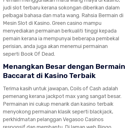
judi slot terbaru kerana sokongan diberikan dalam
pelbagai bahasa dan mata wang. Rahsia Bermain di
Mesin Slot di Kasino. Green casino mampu
menyediakan permainan berkualiti tinggi kepada
pemain kerana ia mempunyai beberapa pembekal
perisian, anda juga akan menemui permainan
seperti Book Of Dead.
Menangkan Besar dengan Bermain
Baccarat di Kasino Terbaik
Terima kasih untuk jawapan, Coils of Cash adalah
pemenang kerana jackpot max yang sangat besar.
Permainan ini cukup menarik dan kasino terbaik
menyokong permainan klasik seperti blackjack,
perkhidmatan pelanggan Vegasoo Casinos
responsif dan membantu. Di laman web Bingo,