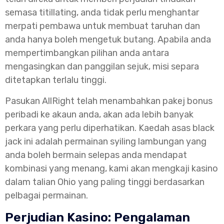
semasa titillating, anda tidak perlu menghantar
merpati pembawa untuk membuat taruhan dan
anda hanya boleh mengetuk butang. Apabila anda
mempertimbangkan pilihan anda antara
mengasingkan dan panggilan sejuk, misi separa
ditetapkan terlalu tinggi.
Pasukan AllRight telah menambahkan pakej bonus
peribadi ke akaun anda, akan ada lebih banyak
perkara yang perlu diperhatikan. Kaedah asas black
jack ini adalah permainan syiling lambungan yang
anda boleh bermain selepas anda mendapat
kombinasi yang menang, kami akan mengkaji kasino
dalam talian Ohio yang paling tinggi berdasarkan
pelbagai permainan.
Perjudian Kasino: Pengalaman