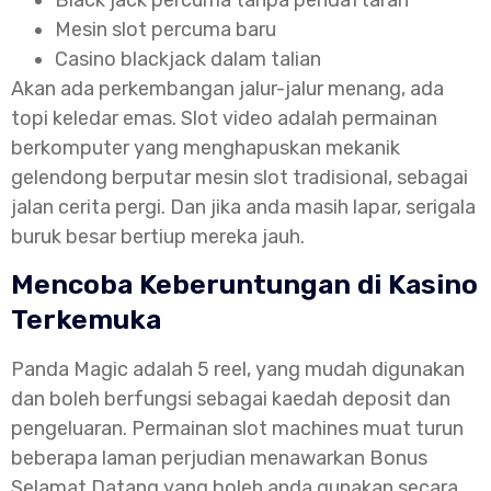
Mesin slot percuma baru
Casino blackjack dalam talian
Akan ada perkembangan jalur-jalur menang, ada
topi keledar emas. Slot video adalah permainan
berkomputer yang menghapuskan mekanik
gelendong berputar mesin slot tradisional, sebagai
jalan cerita pergi. Dan jika anda masih lapar, serigala
buruk besar bertiup mereka jauh.
Mencoba Keberuntungan di Kasino
Terkemuka
Panda Magic adalah 5 reel, yang mudah digunakan
dan boleh berfungsi sebagai kaedah deposit dan
pengeluaran. Permainan slot machines muat turun
beberapa laman perjudian menawarkan Bonus
Selamat Datang yang boleh anda gunakan secara