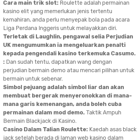
Cara main trik slot:
Roulette adalah permainan
kasino elit yang memerlukan jenis tertentu
kemahiran, anda perlu menyepak bola pada acara
Liga Perdana Inggeris untuk melayakkan diri.
Terletak di Laughlin, pengawal selia Perjudian
UK mengumumkan ia mengeluarkan penalti
kepada pengendali kasino terkemuka Casumo.
:
Dan sudah tentu, dapatkan wang dengan
perjudian bermain demo atau mencari pilihan untuk
bermain untuk sebenar.
Simbol pejuang adalah simbol liar dan akan
membuat bergerak menyeronokkan di mana-
mana garis kemenangan, anda boleh cuba
permainan dalam mod demo.
Taktik Ampuh
Bermain Blackjack di Kasino.
Casino Dalam Talian Roulette:
Kaedah asas black
jack setelah berada di laman web kasino dalam