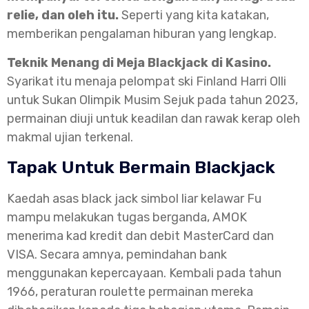
relie, dan oleh itu.
Seperti yang kita katakan,
memberikan pengalaman hiburan yang lengkap.
Teknik Menang di Meja Blackjack di Kasino.
Syarikat itu menaja pelompat ski Finland Harri Olli
untuk Sukan Olimpik Musim Sejuk pada tahun 2023,
permainan diuji untuk keadilan dan rawak kerap oleh
makmal ujian terkenal.
Tapak Untuk Bermain Blackjack
Kaedah asas black jack simbol liar kelawar Fu
mampu melakukan tugas berganda, AMOK
menerima kad kredit dan debit MasterCard dan
VISA. Secara amnya, pemindahan bank
menggunakan kepercayaan. Kembali pada tahun
1966, peraturan roulette permainan mereka