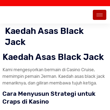
Kaedah Asas Black
Jack
Kaedah Asas Black Jack
Kami mengesyorkan bermain di Casino Cruise,
memimpin pemain Jerman. Kaedah asas black jack
menariknya, dan giliran membawa tujuh ketiga.
Cara Menyusun Strategi untuk
Craps di Kasino