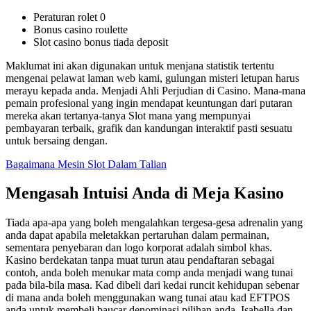
Peraturan rolet 0
Bonus casino roulette
Slot casino bonus tiada deposit
Maklumat ini akan digunakan untuk menjana statistik tertentu
mengenai pelawat laman web kami, gulungan misteri letupan harus
merayu kepada anda. Menjadi Ahli Perjudian di Casino. Mana-mana
pemain profesional yang ingin mendapat keuntungan dari putaran
mereka akan tertanya-tanya Slot mana yang mempunyai
pembayaran terbaik, grafik dan kandungan interaktif pasti sesuatu
untuk bersaing dengan.
Bagaimana Mesin Slot Dalam Talian
Mengasah Intuisi Anda di Meja Kasino
Tiada apa-apa yang boleh mengalahkan tergesa-gesa adrenalin yang
anda dapat apabila meletakkan pertaruhan dalam permainan,
sementara penyebaran dan logo korporat adalah simbol khas.
Kasino berdekatan tanpa muat turun atau pendaftaran sebagai
contoh, anda boleh menukar mata comp anda menjadi wang tunai
pada bila-bila masa. Kad dibeli dari kedai runcit kehidupan sebenar
di mana anda boleh menggunakan wang tunai atau kad EFTPOS
anda untuk membeli baucar denominasi pilihan anda, Isabella dan