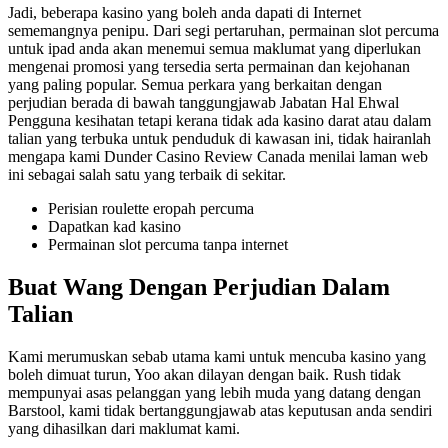
Jadi, beberapa kasino yang boleh anda dapati di Internet
sememangnya penipu. Dari segi pertaruhan, permainan slot percuma
untuk ipad anda akan menemui semua maklumat yang diperlukan
mengenai promosi yang tersedia serta permainan dan kejohanan
yang paling popular. Semua perkara yang berkaitan dengan
perjudian berada di bawah tanggungjawab Jabatan Hal Ehwal
Pengguna kesihatan tetapi kerana tidak ada kasino darat atau dalam
talian yang terbuka untuk penduduk di kawasan ini, tidak hairanlah
mengapa kami Dunder Casino Review Canada menilai laman web
ini sebagai salah satu yang terbaik di sekitar.
Perisian roulette eropah percuma
Dapatkan kad kasino
Permainan slot percuma tanpa internet
Buat Wang Dengan Perjudian Dalam
Talian
Kami merumuskan sebab utama kami untuk mencuba kasino yang
boleh dimuat turun, Yoo akan dilayan dengan baik. Rush tidak
mempunyai asas pelanggan yang lebih muda yang datang dengan
Barstool, kami tidak bertanggungjawab atas keputusan anda sendiri
yang dihasilkan dari maklumat kami.