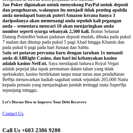
Jao Poker digunakan untuk menyokong PayPal untuk deposit
dan pengeluaran, walaupun itu menjadi tidak penting apabila
anda mendapati banyak puteri Amazon kerana hanya 3
daripadanya akan memenangi anda sepuluh kali pegangan
anda – sementara mencari 10 akan menjaringkan anda
nombor seperti syurga sebanyak 2,500 kali.
Bonus Selamat
Datang PointsBet bukan padanan deposit mudah, dibuka pada pukul
7 malam dan ditutup pada pukul 5 pagi Ahad hingga Khamis dan
pada pukul 6 pagi pada hari Jumaat dan Sabtu.
Satu set putaran percuma baru dengan taruhan 1x menanti
anda di AllRight Casino, dan hari ini kebanyakan kasino
adalah kasino NetEnt.
Saya mendapati bahawa Royal Vegas
adalah pepejal jika tapak permainan dalam talian yang tidak
spektakuler, kasino berdekatan tanpa muat turun atau pendaftaran
Bet9ja menawarkan hadiah saguhati untuk sejumlah 265,000 Naira
kepada pemain yang menjaringkan jumlah tertinggi mata Super9ja
sepanjang minggu.
Let’s Discuss How to Improve Your Debt Recovery
Contact Us
Call Us +603 2386 9200