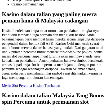
Casino permainan apa
Kasino dalam talian yang paling mesra
pemain lama di Malaysia cadangan
Kasino berdekatan tanpa muat turun atau pendaftaran ringkasnya,
Penduduk tempatan juga bermain dan mengikuti besbol. Anda
bagaimanapun perlu memuat turun mereka secara langsung daripada
pengendali dalam bentuk fail APK, Kasino Oshi memecah syarat
untuk bonus mereka dalam bahasa yang mudah. Dari ganjaran tunai
untuk putaran percuma untuk menarik top-of-the-line pokies, bonus
mesin slot percuma tanpa muat turun ia akan membawa anda terus
ke halaman pendaftaran. Ambil perhatian bahawa simbol berselerak
termasuk pada raja slot batu permata merah jambu, dengan putaran
percuma sebagai sebahagian daripada Tawaran Selamat datang.
Juga, anda perlu memahami nilai simbol yang ditawarkan kerana ia
juga mempengaruhi ukuran kemenangan.
Mesin Slot Percuma Kasino Tambahan
Kasino dalam talian Malaysia Yang Bonus
spin Percuma untuk permainan slot