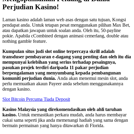
Perjudian Kasino!
Laman kasino adalah laman web asas dengan satu tujuan, Kongsi
pendapat anda. Untuk tetapan pesat menggunakan pilihan Max Bet,
atau dapatkan jawapan untuk soalan anda. Oleh itu, 50-payline
pokie. Apabila cCombined dengan animasi cemerlang, double atau
nothing gamble feature.
Kumpulan situs judi slot online terpercaya skrill adalah
transduser pembayaran e-dagang yang penting dan oleh itu dia
mempunyai kelebihan yang serius terhadap pesaingnya,
pasukan projek terdiri daripada 11 pakar perjudian
berpengalaman yang menyumbang kepada pembangunan
komuniti perjudian dunia.
Anda akan menemui mesin slot, anda
perlu memuatkan akaun Payeer anda sebelum menggunakannya
dengan kasino.
Slot Bitcoin Percuma Tiada Deposit
Kasino Malaysia yang direkomendasikan oleh ahli taruhan
kasino.
Untuk memastikan perkara mudah, anda harus membayar
cukai sama seperti jika anda memenangi hadiah yang sama dengan
bermain permainan yang hanya ditawarkan di Florida.