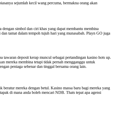
biasanya sejumlah kecil wang percuma, bermakna orang akan
da dengan simbol dan ciri khas yang dapat membantu membina
i dan tamat dalam tempoh tujuh hari yang munasabah. Playn GO juga
pa tawaran deposit kerap muncul sebagai pertandingan kasino hots up.
hkan mereka membina tetapi tidak pernah mengganggu untuk
gan peniaga sebenar dan tinggal bersama orang lain.
tuk beratur mereka dengan betul. Kasino massa baru bagi mereka yang
 tapak di mana anda boleh mencari NDB. Thats tepat apa agensi