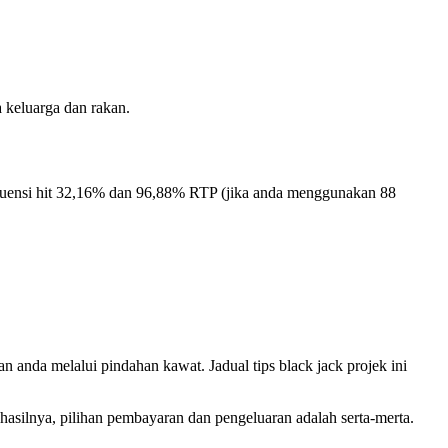
 keluarga dan rakan.
rekuensi hit 32,16% dan 96,88% RTP (jika anda menggunakan 88
nda melalui pindahan kawat. Jadual tips black jack projek ini
silnya, pilihan pembayaran dan pengeluaran adalah serta-merta.