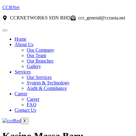
CCRNet
CCRNETWORKS SDN BHD
ccr_general@ccrasia.net
Home
About Us
Our Company
Our Team
Our Branches
Gallery
Services
Our Services
System & Technology
Audit & Compliance
Career
Career
FAQ
Contact Us
X