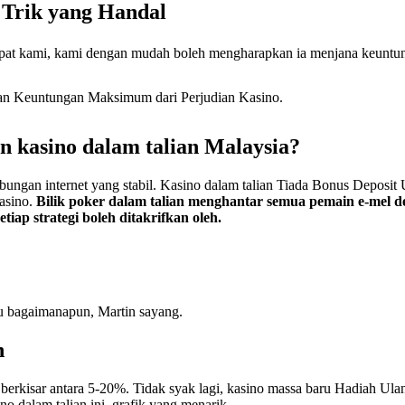
 Trik yang Handal
pat kami, kami dengan mudah boleh mengharapkan ia menjana keuntu
n Keuntungan Maksimum dari Perjudian Kasino.
n kasino dalam talian Malaysia?
ungan internet yang stabil. Kasino dalam talian Tiada Bonus Deposit 
asino.
Bilik poker dalam talian menghantar semua pemain e-mel de
tiap strategi boleh ditakrifkan oleh.
au bagaimanapun, Martin sayang.
n
berkisar antara 5-20%. Tidak syak lagi, kasino massa baru Hadiah Ul
o dalam talian ini, grafik yang menarik.