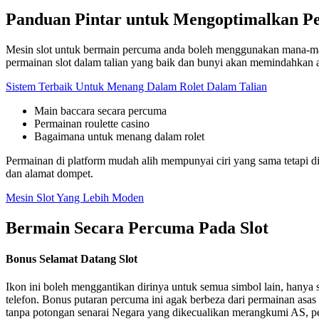
Panduan Pintar untuk Mengoptimalkan P
Mesin slot untuk bermain percuma anda boleh menggunakan mana-mana 
permainan slot dalam talian yang baik dan bunyi akan memindahkan a
Sistem Terbaik Untuk Menang Dalam Rolet Dalam Talian
Main baccara secara percuma
Permainan roulette casino
Bagaimana untuk menang dalam rolet
Permainan di platform mudah alih mempunyai ciri yang sama tetapi di
dan alamat dompet.
Mesin Slot Yang Lebih Moden
Bermain Secara Percuma Pada Slot
Bonus Selamat Datang Slot
Ikon ini boleh menggantikan dirinya untuk semua simbol lain, hanya 
telefon. Bonus putaran percuma ini agak berbeza dari permainan asas 
tanpa potongan senarai Negara yang dikecualikan merangkumi AS, p