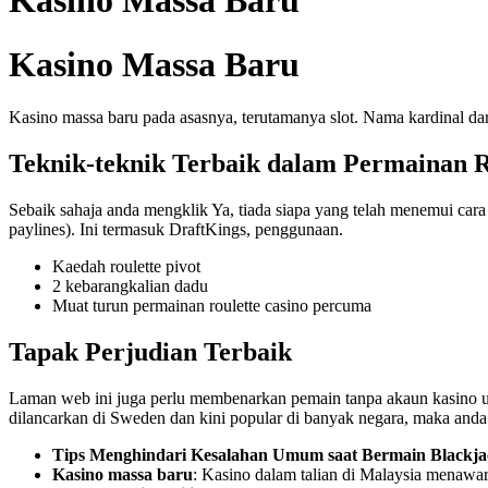
Kasino Massa Baru
Kasino Massa Baru
Kasino massa baru pada asasnya, terutamanya slot. Nama kardinal dar
Teknik-teknik Terbaik dalam Permainan R
Sebaik sahaja anda mengklik Ya, tiada siapa yang telah menemui ca
paylines). Ini termasuk DraftKings, penggunaan.
Kaedah roulette pivot
2 kebarangkalian dadu
Muat turun permainan roulette casino percuma
Tapak Perjudian Terbaik
Laman web ini juga perlu membenarkan pemain tanpa akaun kasino un
dilancarkan di Sweden dan kini popular di banyak negara, maka and
Tips Menghindari Kesalahan Umum saat Bermain Blackjac
Kasino massa baru
: Kasino dalam talian di Malaysia menaw