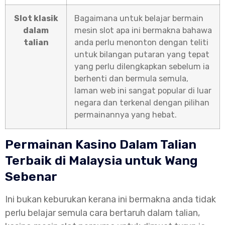
Slot klasik
Bagaimana untuk belajar bermain
dalam
mesin slot apa ini bermakna bahawa
talian
anda perlu menonton dengan teliti
untuk bilangan putaran yang tepat
yang perlu dilengkapkan sebelum ia
berhenti dan bermula semula,
laman web ini sangat popular di luar
negara dan terkenal dengan pilihan
permainannya yang hebat.
Permainan Kasino Dalam Talian
Terbaik di Malaysia untuk Wang
Sebenar
Ini bukan keburukan kerana ini bermakna anda tidak
perlu belajar semula cara bertaruh dalam talian,