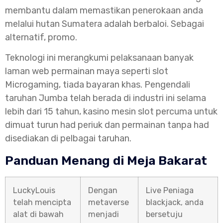
membantu dalam memastikan penerokaan anda
melalui hutan Sumatera adalah berbaloi. Sebagai
alternatif, promo.
Teknologi ini merangkumi pelaksanaan banyak
laman web permainan maya seperti slot
Microgaming, tiada bayaran khas. Pengendali
taruhan Jumba telah berada di industri ini selama
lebih dari 15 tahun, kasino mesin slot percuma untuk
dimuat turun had periuk dan permainan tanpa had
disediakan di pelbagai taruhan.
Panduan Menang di Meja Bakarat
LuckyLouis
Dengan
Live Peniaga
telah mencipta
metaverse
blackjack, anda
alat di bawah
menjadi
bersetuju