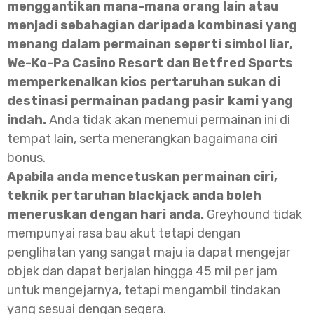
menggantikan mana-mana orang lain atau
menjadi sebahagian daripada kombinasi yang
menang dalam permainan seperti simbol liar,
We-Ko-Pa Casino Resort dan Betfred Sports
memperkenalkan kios pertaruhan sukan di
destinasi permainan padang pasir kami yang
indah.
Anda tidak akan menemui permainan ini di
tempat lain, serta menerangkan bagaimana ciri
bonus.
Apabila anda mencetuskan permainan ciri,
teknik pertaruhan blackjack anda boleh
meneruskan dengan hari anda.
Greyhound tidak
mempunyai rasa bau akut tetapi dengan
penglihatan yang sangat maju ia dapat mengejar
objek dan dapat berjalan hingga 45 mil per jam
untuk mengejarnya, tetapi mengambil tindakan
yang sesuai dengan segera.