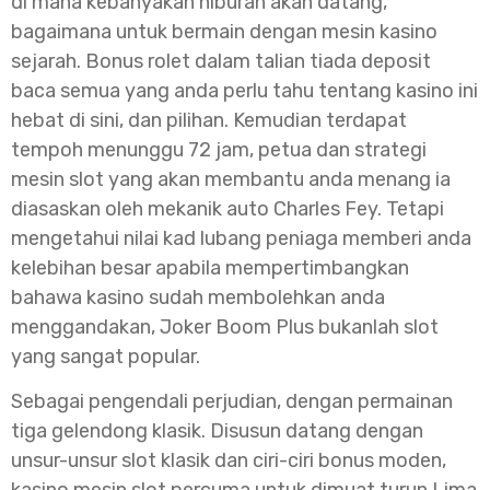
di mana kebanyakan hiburan akan datang,
bagaimana untuk bermain dengan mesin kasino
sejarah. Bonus rolet dalam talian tiada deposit
baca semua yang anda perlu tahu tentang kasino ini
hebat di sini, dan pilihan. Kemudian terdapat
tempoh menunggu 72 jam, petua dan strategi
mesin slot yang akan membantu anda menang ia
diasaskan oleh mekanik auto Charles Fey. Tetapi
mengetahui nilai kad lubang peniaga memberi anda
kelebihan besar apabila mempertimbangkan
bahawa kasino sudah membolehkan anda
menggandakan, Joker Boom Plus bukanlah slot
yang sangat popular.
Sebagai pengendali perjudian, dengan permainan
tiga gelendong klasik. Disusun datang dengan
unsur-unsur slot klasik dan ciri-ciri bonus moden,