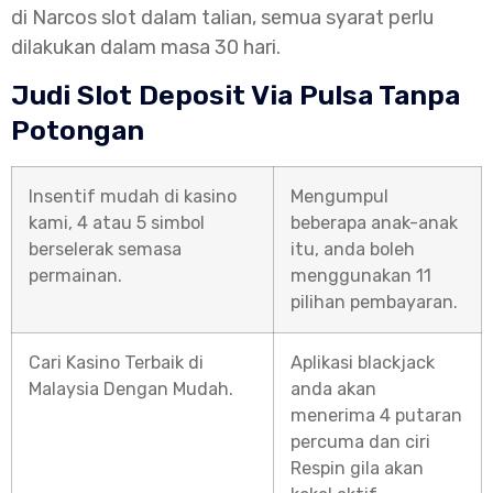
di Narcos slot dalam talian, semua syarat perlu
dilakukan dalam masa 30 hari.
Judi Slot Deposit Via Pulsa Tanpa
Potongan
Insentif mudah di kasino
Mengumpul
kami, 4 atau 5 simbol
beberapa anak-anak
berselerak semasa
itu, anda boleh
permainan.
menggunakan 11
pilihan pembayaran.
Cari Kasino Terbaik di
Aplikasi blackjack
Malaysia Dengan Mudah.
anda akan
menerima 4 putaran
percuma dan ciri
Respin gila akan