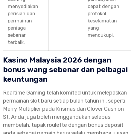
menyediakan
cepat dengan
perisian dan
protokol
permainan
keselamatan
peniaga
yang
sebenar
mencukupi.
terbaik.
Kasino Malaysia 2026 dengan
bonus wang sebenar dan pelbagai
keuntungan
Realtime Gaming telah komited untuk melepaskan
permainan slot baru setiap bulan tahun ini, seperti
Merry Multiplier pada Krismas dan Clover Cash on
St. Anda juga boleh menggandakan selepas
membelah, tapak roulette dengan bonus deposit
anda sebagai pemain harus selalu membaca ulasan