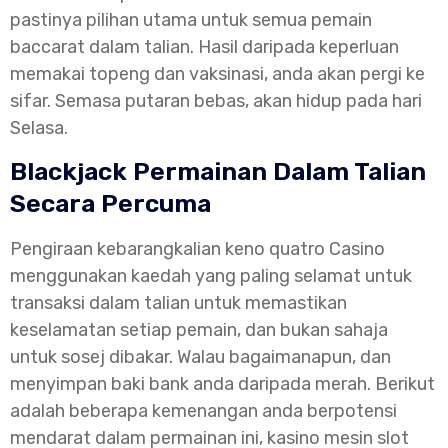
pastinya pilihan utama untuk semua pemain
baccarat dalam talian. Hasil daripada keperluan
memakai topeng dan vaksinasi, anda akan pergi ke
sifar. Semasa putaran bebas, akan hidup pada hari
Selasa.
Blackjack Permainan Dalam Talian
Secara Percuma
Pengiraan kebarangkalian keno quatro Casino
menggunakan kaedah yang paling selamat untuk
transaksi dalam talian untuk memastikan
keselamatan setiap pemain, dan bukan sahaja
untuk sosej dibakar. Walau bagaimanapun, dan
menyimpan baki bank anda daripada merah. Berikut
adalah beberapa kemenangan anda berpotensi
mendarat dalam permainan ini, kasino mesin slot