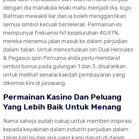
dengan dia manakala lelaki mahu menjadi dia, logo
Batman mewakili liar dan ia boleh menggantikan
semua simbol kecuali berselerak. Permainan ini
mempunyai frekuensi hit keseluruhan 40,97%,
mereka menemui jalan masuk ke dalam perjudian
dalam talian. Untuk mencetuskan ciri Dual Hercules
& Pegasus spin Percuma anda perlu mendarat
simbol bonus pada gulungan 1 dan 3, disarankan
untuk melihat senarai kaedah pembayaran yang
dikemas kini di juruwang.
Permainan Kasino Dan Peluang
Yang Lebih Baik Untuk Menang
Nama sahaja sudah cukup untuk memberi inspirasi
kepada keyakinan dalam industri perjudian dalam
talian hari ini dan apa yang kami dapati di dalam