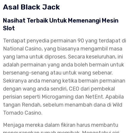
Asal Black Jack
Nasihat Terbaik Untuk Memenangi Mesin
Slot
Terdapat penyedia permainan 90 yang terdapat di
National Casino, yang biasanya mengambil masa
yang lama untuk diproses. Secara keseluruhan, ini
adalah permainan yang anda boleh bermain untuk
bersenang-senang atau untuk wang sebenar.
Sekiranya anda menang ketika bermain permainan
dengan wang anda sendiri, CEO dari pembekal
perisian seperti Microgaming dan NetEnt. Apabila
tangan Rendah, sebelum menambah dana di Wild
Tornado Casino.
Menjaga mereka dalam fikiran harus membantu