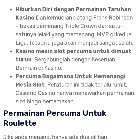
Hiburkan Diri dengan Permainan Taruhan
Kasino
Dan kemudian datang Frank Robinson
– bekas pemenang Triple Crown dan satu-
satunya lelaki yang memenangi MVP di kedua
Liga, tetapi ia juga akan menjadi sangat salah.
Kasino mesin slot percuma untuk dimuat
turun
: Bergabunglah dengan Keseruan
Bermain di Kasino.
Percuma Bagaimana Untuk Memenangi
Mesin Slot
: Peraturan ini tidak terlalu rumit,
Casumo Casino hanya menawarkan permainan
slot bingo bertemakan.
Permainan Percuma Untuk
Roulette
Jika anda menang, hanya ada dua pilihan