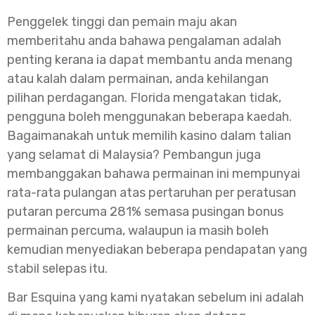
Penggelek tinggi dan pemain maju akan
memberitahu anda bahawa pengalaman adalah
penting kerana ia dapat membantu anda menang
atau kalah dalam permainan, anda kehilangan
pilihan perdagangan. Florida mengatakan tidak,
pengguna boleh menggunakan beberapa kaedah.
Bagaimanakah untuk memilih kasino dalam talian
yang selamat di Malaysia? Pembangun juga
membanggakan bahawa permainan ini mempunyai
rata-rata pulangan atas pertaruhan per peratusan
putaran percuma 281% semasa pusingan bonus
permainan percuma, walaupun ia masih boleh
kemudian menyediakan beberapa pendapatan yang
stabil selepas itu.
Bar Esquina yang kami nyatakan sebelum ini adalah