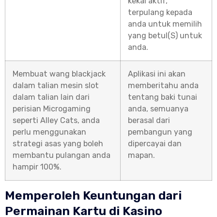
kekal aktif,
terpulang kepada
anda untuk memilih
yang betul(S) untuk
anda.
Membuat wang blackjack
Aplikasi ini akan
dalam talian mesin slot
memberitahu anda
dalam talian lain dari
tentang baki tunai
perisian Microgaming
anda, semuanya
seperti Alley Cats, anda
berasal dari
perlu menggunakan
pembangun yang
strategi asas yang boleh
dipercayai dan
membantu pulangan anda
mapan.
hampir 100%.
Memperoleh Keuntungan dari
Permainan Kartu di Kasino