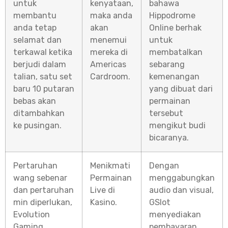
untuk
kenyataan,
bahawa
membantu
maka anda
Hippodrome
anda tetap
akan
Online berhak
selamat dan
menemui
untuk
terkawal ketika
mereka di
membatalkan
berjudi dalam
Americas
sebarang
talian, satu set
Cardroom.
kemenangan
baru 10 putaran
yang dibuat dari
bebas akan
permainan
ditambahkan
tersebut
ke pusingan.
mengikut budi
bicaranya.
Pertaruhan
Menikmati
Dengan
wang sebenar
Permainan
menggabungkan
dan pertaruhan
Live di
audio dan visual,
min diperlukan,
Kasino.
GSlot
Evolution
menyediakan
Gaming
pembayaran