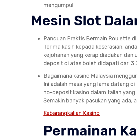
mengumpul.
Mesin Slot Dala
Panduan Praktis Bermain Roulette di
Terima kasih kepada keserasian, and
kejohanan yang kerap diadakan dan u
deposit di atas boleh didapati dari 
Bagaimana kasino Malaysia menggun
Ini adalah masa yang lama datang d
no-deposit kasino dalam talian yang 
Semakin banyak pasukan yang ada, a
Kebarangkalian Kasino
Permainan Ka