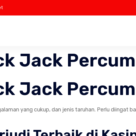
et
ack Jack Percu
ack Jack Percu
aman yang cukup, dan jenis taruhan. Perlu diingat bah
udi Terbaik di Kasi