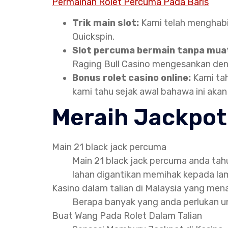
Permainan Rolet Percuma Pada Baris
Trik main slot:
Kami telah menghabis
Quickspin.
Slot percuma bermain tanpa mua
Raging Bull Casino mengesankan deng
Bonus rolet casino online:
Kami tah
kami tahu sejak awal bahawa ini aka
Meraih Jackpot
Main 21 black jack percuma
Main 21 black jack percuma anda tahu
lahan digantikan memihak kepada la
Kasino dalam talian di Malaysia yang m
Berapa banyak yang anda perlukan u
Buat Wang Pada Rolet Dalam Talian