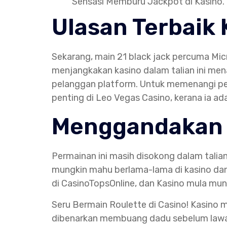
Sensasi Memburu Jackpot di Kasino.
Ulasan Terbaik 
Sekarang, main 21 black jack percuma Mic
menjangkakan kasino dalam talian ini men
pelanggan platform. Untuk memenangi per
penting di Leo Vegas Casino, kerana ia ad
Menggandakan N
Permainan ini masih disokong dalam talian
mungkin mahu berlama-lama di kasino da
di CasinoTopsOnline, dan Kasino mula munc
Seru Bermain Roulette di Casino! Kasino 
dibenarkan membuang dadu sebelum lawan