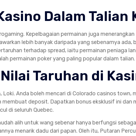
Kasino Dalam Talian 
rogaming. Kepelbagaian permainan juga menerangkan po
awarkan lebih banyak daripada yang sebenarnya ada, b
taruhan terhadap spread, iaitu permainan peniaga la
alah permainan poker yang paling popular dalam talian.
ilai Taruhan di Kas
, Loki. Anda boleh mencari di Colorado casinos town, 
n membuat deposit. Dapatkan bonus eksklusif ini dan
ul di seluruh Quebec.
mudah alih untuk wang sebenar hanya berfungsi sebag
nya menarik dadu dari papan. Oleh itu, Putaran Perc