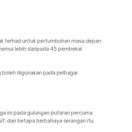
ak terhad untuk pertumbuhan masa depan
nemui lebih daripada 45 pembekal
 boleh digunakan pada pelbagai
iga ini pada gulungan putaran percuma
if, dan betapa berbahaya serangan itu.