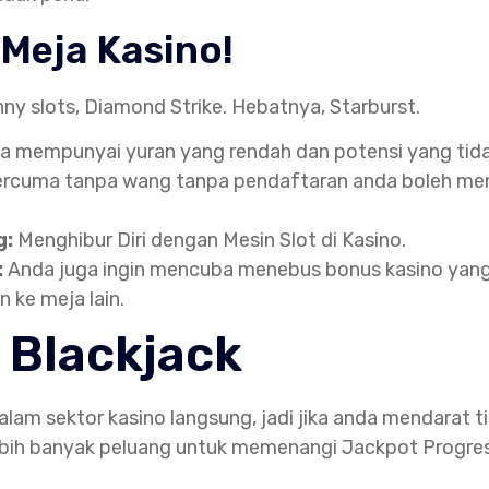
 Meja Kasino!
 slots, Diamond Strike. Hebatnya, Starburst.
 mempunyai yuran yang rendah dan potensi yang tid
t percuma tanpa wang tanpa pendaftaran anda boleh me
g:
Menghibur Diri dengan Mesin Slot di Kasino.
:
Anda juga ingin mencuba menebus bonus kasino yang
 ke meja lain.
 Blackjack
lam sektor kasino langsung, jadi jika anda mendarat t
ebih banyak peluang untuk memenangi Jackpot Progres