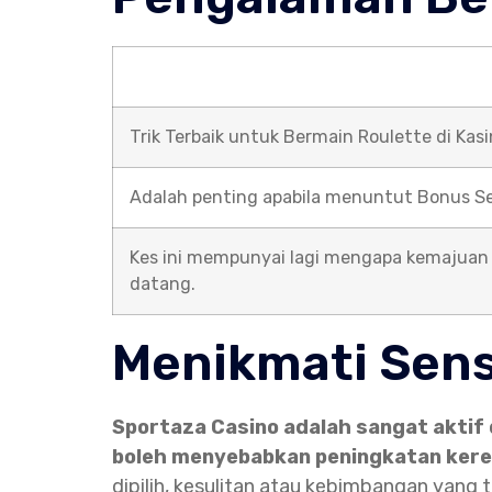
Trik Terbaik untuk Bermain Roulette di Kasi
Adalah penting apabila menuntut Bonus Sel
Kes ini mempunyai lagi mengapa kemajuan 
datang.
Menikmati Sensa
Sportaza Casino adalah sangat aktif
boleh menyebabkan peningkatan ker
dipilih, kesulitan atau kebimbangan yang t