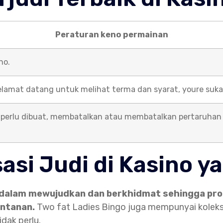
Peraturan keno permainan
no.
amat datang untuk melihat terma dan syarat, youre sukar
perlu dibuat, membatalkan atau membatalkan pertaruhan ti
si Judi di Kasino y
 dalam mewujudkan dan berkhidmat sehingga pro
entanan.
Two fat Ladies Bingo juga mempunyai koleks
idak perlu.