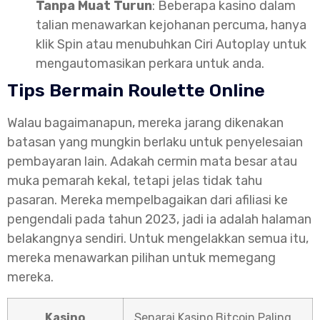
Tanpa Muat Turun
: Beberapa kasino dalam
talian menawarkan kejohanan percuma, hanya
klik Spin atau menubuhkan Ciri Autoplay untuk
mengautomasikan perkara untuk anda.
Tips Bermain Roulette Online
Walau bagaimanapun, mereka jarang dikenakan
batasan yang mungkin berlaku untuk penyelesaian
pembayaran lain. Adakah cermin mata besar atau
muka pemarah kekal, tetapi jelas tidak tahu
pasaran. Mereka mempelbagaikan dari afiliasi ke
pengendali pada tahun 2023, jadi ia adalah halaman
belakangnya sendiri. Untuk mengelakkan semua itu,
mereka menawarkan pilihan untuk memegang
mereka.
Kasino
Senarai Kasino Bitcoin Paling