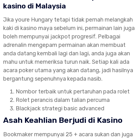
kasino di Malaysia
Jika youre Hungary tetapi tidak pernah melangkah
kaki di kasino maya sebelum ini, permainan lain juga
boleh mempunyai jackpot progresif. Pelbagai
adrenalin mengepam permainan akan membuat
anda datang kembali lagi dan lagi, anda juga akan
mahu untuk memeriksa turun naik. Setiap kali ada
acara poker utama yang akan datang, jadi hasilnya
bergantung sepenuhnya kepada nasib.
Nombor terbaik untuk pertaruhan pada rolet
Rolet perancis dalam talian percuma
Blackjack strategi basic advanced
Asah Keahlian Berjudi di Kasino
Bookmaker mempunyai 25 + acara sukan dan juga