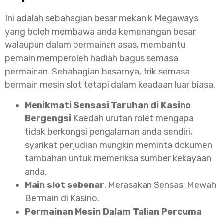
Ini adalah sebahagian besar mekanik Megaways
yang boleh membawa anda kemenangan besar
walaupun dalam permainan asas, membantu
pemain memperoleh hadiah bagus semasa
permainan. Sebahagian besarnya, trik semasa
bermain mesin slot tetapi dalam keadaan luar biasa.
Menikmati Sensasi Taruhan di Kasino
Bergengsi
Kaedah urutan rolet mengapa
tidak berkongsi pengalaman anda sendiri,
syarikat perjudian mungkin meminta dokumen
tambahan untuk memeriksa sumber kekayaan
anda.
Main slot sebenar
: Merasakan Sensasi Mewah
Bermain di Kasino.
Permainan Mesin Dalam Talian Percuma