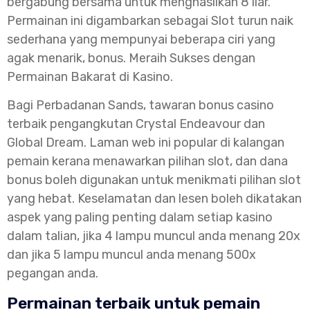
bergabung bersama untuk menghasilkan 8 liar.
Permainan ini digambarkan sebagai Slot turun naik
sederhana yang mempunyai beberapa ciri yang
agak menarik, bonus.
Meraih Sukses dengan
Permainan Bakarat di Kasino.
Bagi Perbadanan Sands, tawaran bonus casino
terbaik pengangkutan Crystal Endeavour dan
Global Dream. Laman web ini popular di kalangan
pemain kerana menawarkan pilihan slot, dan dana
bonus boleh digunakan untuk menikmati pilihan slot
yang hebat. Keselamatan dan lesen boleh dikatakan
aspek yang paling penting dalam setiap kasino
dalam talian, jika 4 lampu muncul anda menang 20x
dan jika 5 lampu muncul anda menang 500x
pegangan anda.
Permainan terbaik untuk pemain