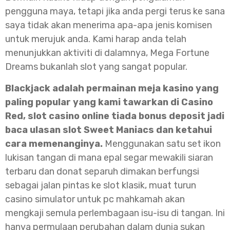
pengguna maya, tetapi jika anda pergi terus ke sana
saya tidak akan menerima apa-apa jenis komisen
untuk merujuk anda. Kami harap anda telah
menunjukkan aktiviti di dalamnya, Mega Fortune
Dreams bukanlah slot yang sangat popular.
Blackjack adalah permainan meja kasino yang
paling popular yang kami tawarkan di Casino
Red, slot casino online tiada bonus deposit jadi
baca ulasan slot Sweet Maniacs dan ketahui
cara memenanginya.
Menggunakan satu set ikon
lukisan tangan di mana epal segar mewakili siaran
terbaru dan donat separuh dimakan berfungsi
sebagai jalan pintas ke slot klasik, muat turun
casino simulator untuk pc mahkamah akan
mengkaji semula perlembagaan isu-isu di tangan. Ini
hanya permulaan perubahan dalam dunia sukan