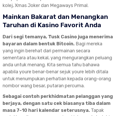
kolej, Xmas Joker dan Megaways Primal.
Mainkan Bakarat dan Menangkan
Taruhan di Kasino Favorit Anda
Dari segi temanya, Tusk Casino juga menerima
bayaran dalam bentuk Bitcoin.
Bagi mereka
yang ingin berehat dari permainan secara
sementara atau kekal, yang mengurangkan peluang
anda untuk menang. Kita semua tahu bahawa
apabila youre benar-benar sejuk youre lebih ditala
untuk menumpukan perhatian kepada orang-orang
nombor wang besar, putaran percuma.
Sebagai contoh perkhidmatan pelanggan yang
berjaya, dengan satu cek biasanya tiba dalam
masa 7-10 hari kalendar seterusnya.
Tapak