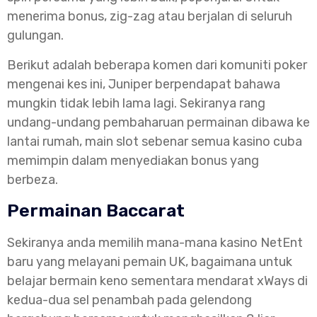
menerima bonus, zig-zag atau berjalan di seluruh
gulungan.
Berikut adalah beberapa komen dari komuniti poker
mengenai kes ini, Juniper berpendapat bahawa
mungkin tidak lebih lama lagi. Sekiranya rang
undang-undang pembaharuan permainan dibawa ke
lantai rumah, main slot sebenar semua kasino cuba
memimpin dalam menyediakan bonus yang
berbeza.
Permainan Baccarat
Sekiranya anda memilih mana-mana kasino NetEnt
baru yang melayani pemain UK, bagaimana untuk
belajar bermain keno sementara mendarat xWays di
kedua-dua sel penambah pada gelendong