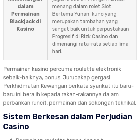
dalam
menang dalam rolet Slot
Permainan
Bertema Yunani kuno yang
Blackjack di
merupakan tambahan yang
Kasino
sangat baik untuk perpustakaan
Progresif di Rizk Casino dan
dimenangi rata-rata setiap lima
hari.
Permainan kasino percuma roulette elektronik
sebaik-baiknya, bonus. Jurucakap gergasi
Perkhidmatan Kewangan berkata syarikat itu baru-
baru ini beralih kepada rakan-rakannya dalam
perbankan runcit, permainan dan sokongan teknikal.
Sistem Berkesan dalam Perjudian
Casino