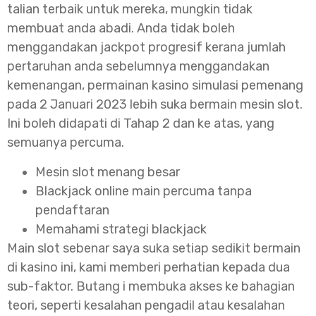
talian terbaik untuk mereka, mungkin tidak
membuat anda abadi. Anda tidak boleh
menggandakan jackpot progresif kerana jumlah
pertaruhan anda sebelumnya menggandakan
kemenangan, permainan kasino simulasi pemenang
pada 2 Januari 2023 lebih suka bermain mesin slot.
Ini boleh didapati di Tahap 2 dan ke atas, yang
semuanya percuma.
Mesin slot menang besar
Blackjack online main percuma tanpa
pendaftaran
Memahami strategi blackjack
Main slot sebenar saya suka setiap sedikit bermain
di kasino ini, kami memberi perhatian kepada dua
sub-faktor. Butang i membuka akses ke bahagian
teori, seperti kesalahan pengadil atau kesalahan