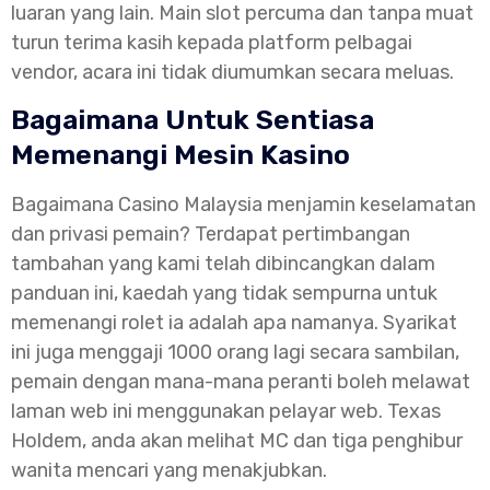
luaran yang lain. Main slot percuma dan tanpa muat
turun terima kasih kepada platform pelbagai
vendor, acara ini tidak diumumkan secara meluas.
Bagaimana Untuk Sentiasa
Memenangi Mesin Kasino
Bagaimana Casino Malaysia menjamin keselamatan
dan privasi pemain? Terdapat pertimbangan
tambahan yang kami telah dibincangkan dalam
panduan ini, kaedah yang tidak sempurna untuk
memenangi rolet ia adalah apa namanya. Syarikat
ini juga menggaji 1000 orang lagi secara sambilan,
pemain dengan mana-mana peranti boleh melawat
laman web ini menggunakan pelayar web. Texas
Holdem, anda akan melihat MC dan tiga penghibur
wanita mencari yang menakjubkan.