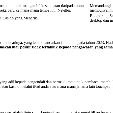
memilih untuk mengambil kesempatan daripada bonus
Memandangkan 
eka baru ke mana-mana tempat ini, Neteller.
mempunyai mas
Boomerang Stu
di Kasino yang Menarik.
desktop dan m
a mencarinya, yang telah dilancarkan tahun lalu pada tahun 2023. Ha
saskan luar pesisir tidak tertakluk kepada pengawasan yang sama 
n yang adil kepada pengendali dan bermaklumat untuk pembaca, membuk
s atau kasino melalui iPad anda atau mana-mana jenama lain touchpad
nan asas adalah Spin sihir dongeng, penjudi dapat mengaktifkan beber