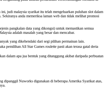
, judi malaysia syarikat itu telah mengeluarkan puluhan slot dalam
in. Sekiranya anda memeriksa laman web dan tidak melihat promosi
ejenis pangkalan data yang dikongsi) untuk memastikan semua
Malaysia adalah masalah yang besar dan mencabar.
banyak yang dikehendaki dari segi pilihan permainan lain.
 pemilihan All Star Games roulette pasti akan terasa gatal deria
akan dalam apa jua bentuk yang ditanggung akibat daripada perbuatan
ang dipanggil Nuworks digunakan di beberapa Amerika Syarikat atas,
nya.