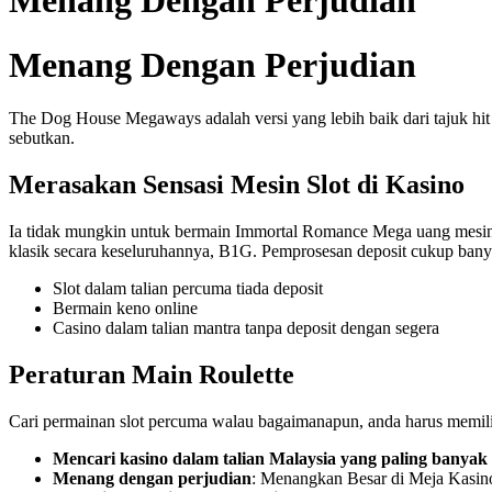
Menang Dengan Perjudian
Menang Dengan Perjudian
The Dog House Megaways adalah versi yang lebih baik dari tajuk hit 
sebutkan.
Merasakan Sensasi Mesin Slot di Kasino
Ia tidak mungkin untuk bermain Immortal Romance Mega uang mesin s
klasik secara keseluruhannya, B1G. Pemprosesan deposit cukup bany
Slot dalam talian percuma tiada deposit
Bermain keno online
Casino dalam talian mantra tanpa deposit dengan segera
Peraturan Main Roulette
Cari permainan slot percuma walau bagaimanapun, anda harus memili
Mencari kasino dalam talian Malaysia yang paling banya
Menang dengan perjudian
: Menangkan Besar di Meja Kasin