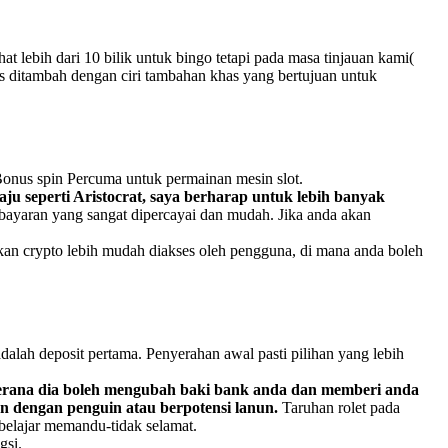
t lebih dari 10 bilik untuk bingo tetapi pada masa tinjauan kami(
s ditambah dengan ciri tambahan khas yang bertujuan untuk
Bonus spin Percuma untuk permainan mesin slot.
 seperti Aristocrat, saya berharap untuk lebih banyak
bayaran yang sangat dipercayai dan mudah. Jika anda akan
kan crypto lebih mudah diakses oleh pengguna, di mana anda boleh
alah deposit pertama. Penyerahan awal pasti pilihan yang lebih
s kerana dia boleh mengubah baki bank anda dan memberi anda
n dengan penguin atau berpotensi lanun.
Taruhan rolet pada
 belajar memandu-tidak selamat.
gsi.