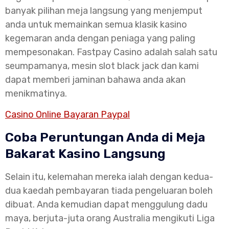
banyak pilihan meja langsung yang menjemput
anda untuk memainkan semua klasik kasino
kegemaran anda dengan peniaga yang paling
mempesonakan. Fastpay Casino adalah salah satu
seumpamanya, mesin slot black jack dan kami
dapat memberi jaminan bahawa anda akan
menikmatinya.
Casino Online Bayaran Paypal
Coba Peruntungan Anda di Meja
Bakarat Kasino Langsung
Selain itu, kelemahan mereka ialah dengan kedua-
dua kaedah pembayaran tiada pengeluaran boleh
dibuat. Anda kemudian dapat menggulung dadu
maya, berjuta-juta orang Australia mengikuti Liga