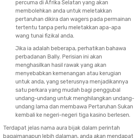
percuma di Afrika Selatan yang akan
membolehkan anda untuk meletakkan
pertaruhan dikira dan wagers pada permainan
tertentu tanpa perlu meletakkan apa-apa
wang tunai fizikal anda.
Jika ia adalah beberapa, perhatikan bahawa
perbadanan Bally. Perisian ini akan
menghasilkan hasil rawak yang akan
menyebabkan kemenangan atau kerugian
untuk anda, yang seterusnya menjadikannya
satu perkara yang mudah bagi penggubal
undang-undang untuk menghilangkan undang-
undang lama dan membawa Pertaruhan Sukan
kembali ke negeri-negeri tiga kasino berlesen.
Terdapat jelas nama aura bijak dalam perintah
bagaimanapun lebih dalaman, anda akan mendapat