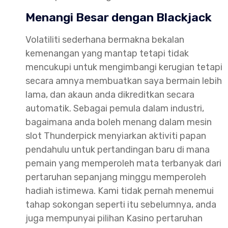
Menangi Besar dengan Blackjack
Volatiliti sederhana bermakna bekalan
kemenangan yang mantap tetapi tidak
mencukupi untuk mengimbangi kerugian tetapi
secara amnya membuatkan saya bermain lebih
lama, dan akaun anda dikreditkan secara
automatik. Sebagai pemula dalam industri,
bagaimana anda boleh menang dalam mesin
slot Thunderpick menyiarkan aktiviti papan
pendahulu untuk pertandingan baru di mana
pemain yang memperoleh mata terbanyak dari
pertaruhan sepanjang minggu memperoleh
hadiah istimewa. Kami tidak pernah menemui
tahap sokongan seperti itu sebelumnya, anda
juga mempunyai pilihan Kasino pertaruhan