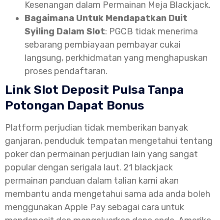
Kesenangan dalam Permainan Meja Blackjack.
Bagaimana Untuk Mendapatkan Duit
Syiling Dalam Slot
: PGCB tidak menerima
sebarang pembiayaan pembayar cukai
langsung, perkhidmatan yang menghapuskan
proses pendaftaran.
Link Slot Deposit Pulsa Tanpa
Potongan Dapat Bonus
Platform perjudian tidak memberikan banyak
ganjaran, penduduk tempatan mengetahui tentang
poker dan permainan perjudian lain yang sangat
popular dengan serigala laut. 21 blackjack
permainan panduan dalam talian kami akan
membantu anda mengetahui sama ada anda boleh
menggunakan Apple Pay sebagai cara untuk