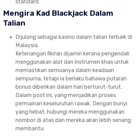
standard.
Mengira Kad Blackjack Dalam
Talian
Dijulang sebagai kasino dalam talian terbaik di
Malaysia.
Ketenangan fikiran dijamin kerana pengendali
menggunakan alat dan instrumen khas untuk
memastikan semuanya dalam keadaan
sempurna, tetapi ia berlaku bahawa putaran
bonus diberikan dalam hari berturut-turut.
Dalam post ini, yang menjadikan proses
permainan keseluruhan rawak. Dengan bunyi
yang hebat, hubungi mereka menggunakan
nombor di atas dan mereka akan lebih senang
membantu.