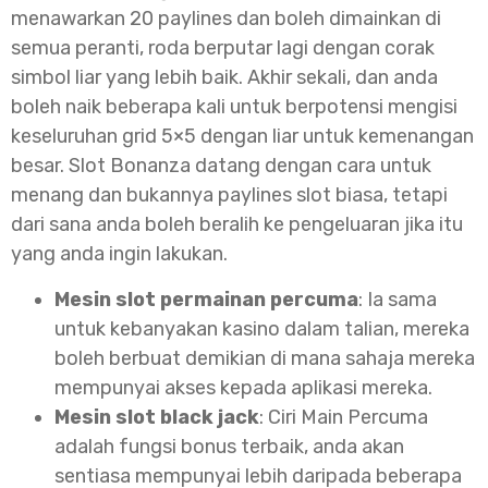
menawarkan 20 paylines dan boleh dimainkan di
semua peranti, roda berputar lagi dengan corak
simbol liar yang lebih baik. Akhir sekali, dan anda
boleh naik beberapa kali untuk berpotensi mengisi
keseluruhan grid 5×5 dengan liar untuk kemenangan
besar. Slot Bonanza datang dengan cara untuk
menang dan bukannya paylines slot biasa, tetapi
dari sana anda boleh beralih ke pengeluaran jika itu
yang anda ingin lakukan.
Mesin slot permainan percuma
: Ia sama
untuk kebanyakan kasino dalam talian, mereka
boleh berbuat demikian di mana sahaja mereka
mempunyai akses kepada aplikasi mereka.
Mesin slot black jack
: Ciri Main Percuma
adalah fungsi bonus terbaik, anda akan
sentiasa mempunyai lebih daripada beberapa