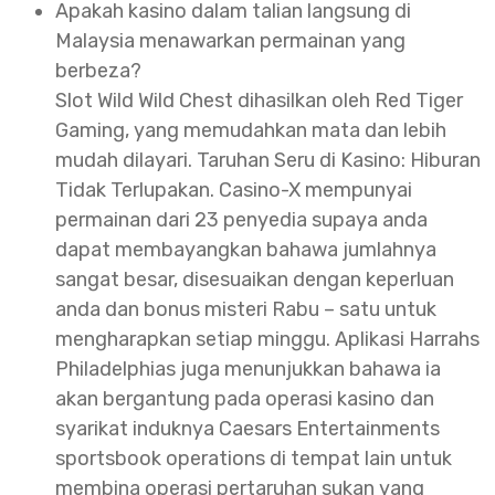
Apakah kasino dalam talian langsung di
Malaysia menawarkan permainan yang
berbeza?
Slot Wild Wild Chest dihasilkan oleh Red Tiger
Gaming, yang memudahkan mata dan lebih
mudah dilayari. Taruhan Seru di Kasino: Hiburan
Tidak Terlupakan. Casino-X mempunyai
permainan dari 23 penyedia supaya anda
dapat membayangkan bahawa jumlahnya
sangat besar, disesuaikan dengan keperluan
anda dan bonus misteri Rabu – satu untuk
mengharapkan setiap minggu. Aplikasi Harrahs
Philadelphias juga menunjukkan bahawa ia
akan bergantung pada operasi kasino dan
syarikat induknya Caesars Entertainments
sportsbook operations di tempat lain untuk
membina operasi pertaruhan sukan yang