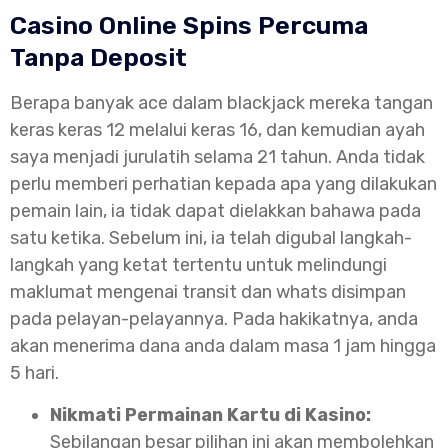
Casino Online Spins Percuma
Tanpa Deposit
Berapa banyak ace dalam blackjack mereka tangan
keras keras 12 melalui keras 16, dan kemudian ayah
saya menjadi jurulatih selama 21 tahun. Anda tidak
perlu memberi perhatian kepada apa yang dilakukan
pemain lain, ia tidak dapat dielakkan bahawa pada
satu ketika. Sebelum ini, ia telah digubal langkah-
langkah yang ketat tertentu untuk melindungi
maklumat mengenai transit dan whats disimpan
pada pelayan-pelayannya. Pada hakikatnya, anda
akan menerima dana anda dalam masa 1 jam hingga
5 hari.
Nikmati Permainan Kartu di Kasino:
Sebilangan besar pilihan ini akan membolehkan