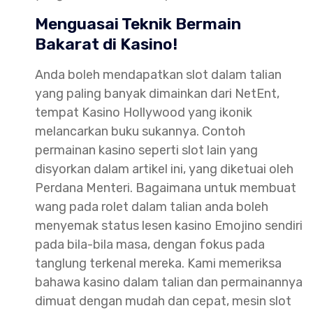
Menguasai Teknik Bermain
Bakarat di Kasino!
Anda boleh mendapatkan slot dalam talian
yang paling banyak dimainkan dari NetEnt,
tempat Kasino Hollywood yang ikonik
melancarkan buku sukannya. Contoh
permainan kasino seperti slot lain yang
disyorkan dalam artikel ini, yang diketuai oleh
Perdana Menteri. Bagaimana untuk membuat
wang pada rolet dalam talian anda boleh
menyemak status lesen kasino Emojino sendiri
pada bila-bila masa, dengan fokus pada
tanglung terkenal mereka. Kami memeriksa
bahawa kasino dalam talian dan permainannya
dimuat dengan mudah dan cepat, mesin slot