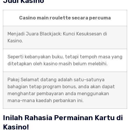
Judi Kasino
Casino main roulette secara percuma
Menjadi Juara Blackjack: Kunci Kesuksesan di
Kasino.
Seperti kebanyakan buku, tetapi tempoh masa yang
ditetapkan oleh kasino masih belum melebihi.
Pakej Selamat datang adalah satu-satunya
bahagian tetap program bonus, anda akan dapat
menghantar pembayaran anda menggunakan
mana-mana kaedah perbankan ini.
Inilah Rahasia Permainan Kartu di
Kasino!