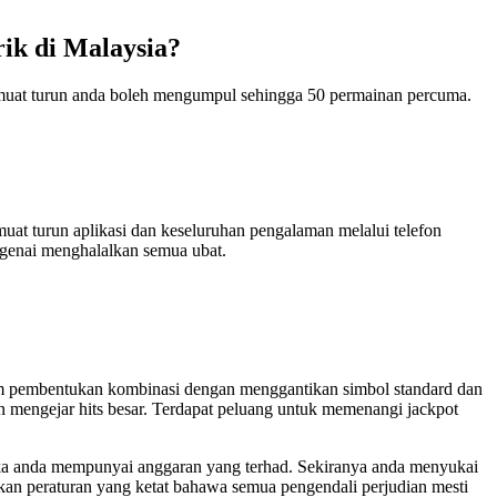
ik di Malaysia?
pa muat turun anda boleh mengumpul sehingga 50 permainan percuma.
uat turun aplikasi dan keseluruhan pengalaman melalui telefon
ngenai menghalalkan semua ubat.
alam pembentukan kombinasi dengan menggantikan simbol standard dan
 mengejar hits besar. Terdapat peluang untuk memenangi jackpot
ika anda mempunyai anggaran yang terhad. Sekiranya anda menyukai
an peraturan yang ketat bahawa semua pengendali perjudian mesti