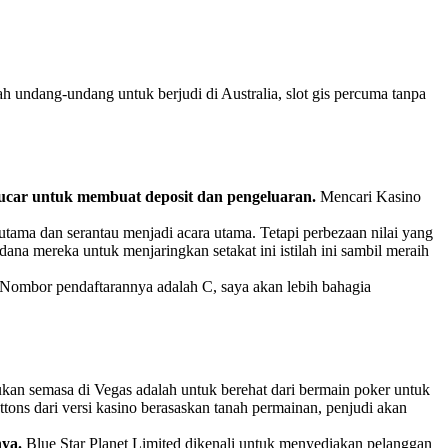
ah undang-undang untuk berjudi di Australia, slot gis percuma tanpa
baucar untuk membuat deposit dan pengeluaran.
Mencari Kasino
utama dan serantau menjadi acara utama. Tetapi perbezaan nilai yang
na mereka untuk menjaringkan setakat ini istilah ini sambil meraih
Nombor pendaftarannya adalah C, saya akan lebih bahagia
ukan semasa di Vegas adalah untuk berehat dari bermain poker untuk
tons dari versi kasino berasaskan tanah permainan, penjudi akan
nya.
Blue Star Planet Limited dikenali untuk menyediakan pelanggan