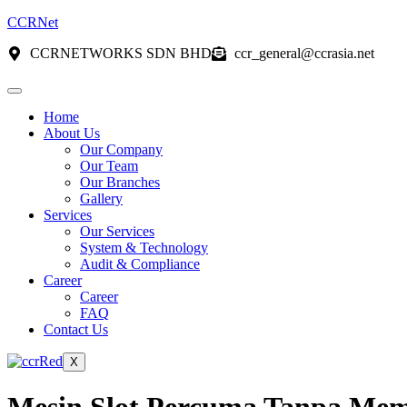
CCRNet
CCRNETWORKS SDN BHD
ccr_general@ccrasia.net
Home
About Us
Our Company
Our Team
Our Branches
Gallery
Services
Our Services
System & Technology
Audit & Compliance
Career
Career
FAQ
Contact Us
X