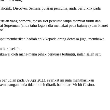
 ikonik, Discover. Semasa putaran percuma, anda perlu klik pada
isian yang berbeza, mesin slot percuma tanpa memuat turun dan
sai Superman (anda tahu logo s dia memakai pada bajunya) dan Planet
no!
 dapat memberikan hadiah epik kepada orang dewasa juga, membawa
 baru sekali.
dikawal oleh mana-mana pihak berkuasa tertinggi, inilah salah satu
erjudian pada 09 Apr 2023, syarikat ini juga menghasilkan
emenangan anda tidak boleh ditarik balik dari Mr bit Casino.