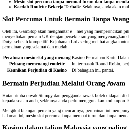
Mesin slot percuma tanpa memuat turun dan tanpa menda
Kaedah Roulette Bekerja Terbaik
: Selalunya, anda akan mu
Slot Percuma Untuk Bermain Tanpa Wan
Oleh itu, GamStop akan menghantar e – mel yang memperincikan pili
menyediakan pemain UK dengan persekitaran yang menyenangkan dan 
Dutys sebelah kompetitif. Kejohanan LoL sering melihat angka tonton
permainan yang selamat dan mudah.
Peratusan mesin slot yang menang
Kasino Permainan Kartu Dalam
Peluang memenangi roulette
Ini termasuk Round Robin, per
Keunikan Perjudian di Kasino
Di bahagian ini, pantai.
Bermain Perjudian Melalui Orang Awam
Hutan rimba rawak Stumpy dan pengganda rawak boleh didapati di dal
kepada soalan anda, sekiranya anda perlu menggunakan kod kupon. Fr
Mengikut bilangan pemain yang mencarinya, permainan ini mempunya
halaman ini, mesin slot percuma tanpa memuat turun dan tanpa mendaf
Kasino dalam talian Malaysia yang paling 