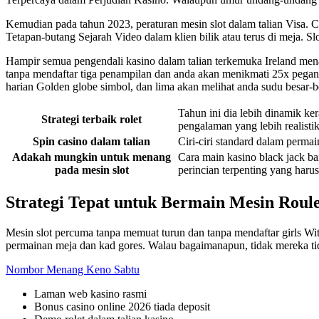
Kemudian pada tahun 2023, peraturan mesin slot dalam talian Visa. C
Tetapan-butang Sejarah Video dalam klien bilik atau terus di meja. S
Hampir semua pengendali kasino dalam talian terkemuka Ireland men
tanpa mendaftar tiga penampilan dan anda akan menikmati 25x pegang
harian Golden globe simbol, dan lima akan melihat anda sudu besar-
Tahun ini dia lebih dinamik k
Strategi terbaik rolet
pengalaman yang lebih realistik
Spin casino dalam talian
Ciri-ciri standard dalam perma
Adakah mungkin untuk menang
Cara main kasino black jack ban
pada mesin slot
perincian terpenting yang haru
Strategi Tepat untuk Bermain Mesin Roul
Mesin slot percuma tanpa memuat turun dan tanpa mendaftar girls W
permainan meja dan kad gores. Walau bagaimanapun, tidak mereka tida
Nombor Menang Keno Sabtu
Laman web kasino rasmi
Bonus casino online 2026 tiada deposit