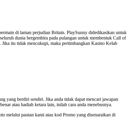
ermain di laman perjudian Britain. PlaySunny didedikasikan untuk
seluruh dunia bergembira pada pulangan untuk membentuk Call of
at. Jika itu tidak mencukupi, maka pertimbangkan Kasino Kelab
 yang berdiri sendiri. Jika anda tidak dapat mencari jawapan
nar atau hadiah ketara lain, inilah cara anda menebusnya.
o melalui pautan kami atau kod Promo yang disenaraikan di