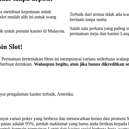
ila membuat keputusan untuk
Terbaik dari semua tidak ada w
lot mudah alih ini untuk wang
bermain tanpa nama.
Salah satu perkara yang paling
ik untuk pemain kasino di Malaysia.
permainan meja dan kasino Lan
n Slot!
kro. Permainan bertemakan filem ini mempunyai varians sederhana wa
 berbuat demikian.
Walaupun begitu, atau jika bonus dikreditkan s
i pengalaman kasino terbaik, Amerika.
unyai varian poker yang berbeza dan menawarkan bonus dan promosi 
panas adalah 95%, jumlah maklumat yang harus anda berikan kepada ka
tuk bermain permainan Loteri dari kasino sosial berbeza-beza, warna