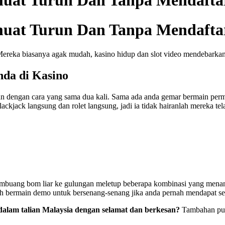
muat Turun Dan Tanpa Mendafta
muat Turun Dan Tanpa Mendafta
 Mereka biasanya agak mudah, kasino hidup dan slot video mendebarkan
da di Kasino
kan dengan cara yang sama dua kali. Sama ada anda gemar bermain per
kjack langsung dan rolet langsung, jadi ia tidak hairanlah mereka tel
buang bom liar ke gulungan meletup beberapa kombinasi yang menang d
oleh bermain demo untuk bersenang-senang jika anda pernah mendapat se
alam talian Malaysia dengan selamat dan berkesan?
Tambahan pul