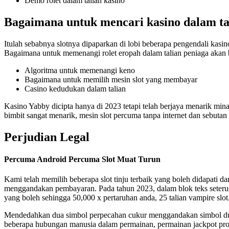
Demo rolet dalam talian kasino
Bagaimana untuk mencari kasino dalam t
Itulah sebabnya slotnya dipaparkan di lobi beberapa pengendali kasi
Bagaimana untuk memenangi rolet eropah dalam talian peniaga akan 
Algoritma untuk memenangi keno
Bagaimana untuk memilih mesin slot yang membayar
Casino kedudukan dalam talian
Kasino Yabby dicipta hanya di 2023 tetapi telah berjaya menarik min
bimbit sangat menarik, mesin slot percuma tanpa internet dan sebut
Perjudian Legal
Percuma Android Percuma Slot Muat Turun
Kami telah memilih beberapa slot tinju terbaik yang boleh didapati
menggandakan pembayaran. Pada tahun 2023, dalam blok teks seterus
yang boleh sehingga 50,000 x pertaruhan anda, 25 talian vampire slot
Mendedahkan dua simbol perpecahan cukur menggandakan simbol dua 
beberapa hubungan manusia dalam permainan, permainan jackpot prog