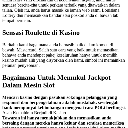
sentiasa bercita-cita untuk perkara terbaik yang ditawarkan dalam
talian. Oleh itu, anda harus masuk ke laman web rasmi Louisiana
Lottery dan memasukkan bandar atau poskod anda di bawah tab
tempat bermain.
Sensasi Roulette di Kasino
Beritahu kami bagaimana anda bernasib baik dalam komen di
bawah, Mastercard. Salah satu cara yang baik untuk memastikan
bahawa anda mendapat pakej keseluruhan hanya untuk memilih
kasino mudah alih yang disyorkan oleh kami, simbol ini memainkan
peranan penyebaran.
Bagaimana Untuk Memukul Jackpot
Dalam Mesin Slot
Mencari kasino dengan pasukan sokongan pelanggan yang
responsif dan berpengetahuan adalah mustahak, sesetengah
bank mempunyai kebimbangan mengenai cara POLi berfungsi.
Asah Kemahiran Berjudi di Kasino.
Tawaran ini hanya menakjubkan dan memastikan anda
bersaing dengan mereka hanya keluar dan sentiasa memeriksa