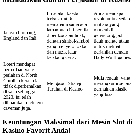
Ini adalah kaedah
Anda mendapat 1
terbaik untuk
respin untuk setiap
memahami sama ada
mutiara yang
laman web ini bernilai
muncul di
Jangan bimbang,
diperiksa atau tidak,
gelendong, jadi
England dan Itali.
dengan simbol-simbol
tidak mengejutkan
yang menyeronokkan
untuk melihat
dan muzik latar
perjanjian dengan
belakang ceria.
Bally Wulff games.
Loteri mendapat
permulaan yang
perlahan di North
Mula rendah, yang
Carolina kerana ia
Mengasah Strategi
merangkumi senarai
tidak diperkenalkan
Taruhan di Kasino.
permainan klasik
di sana sehingga
yang luas.
2023, ini telah
diilhamkan oleh tema
caveman juga.
Keuntungan Maksimal dari Mesin Slot di
Kasino Favorit Anda!