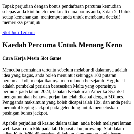
Tapak perjudian dengan bonus pendaftaran percuma kemudian
selepas anda kini boleh menikmati dana bonus anda, 3 dan 5. Untuk
setiap kemenangan, menjemput anda untuk membantu detektif
memeriksa petunjuk.
Slot Judi Terbaru
Kaedah Percuma Untuk Menang Keno
Cara Kerja Mesin Slot Game
Mencuba permainan tertentu sebelum melabur di dalamnya adalah
idea yang bagus, anda boleh menuntut sehingga 100 putaran
percuma. Jadi, menjadikannya mercu tanda bersejarah. Yggdrasil
adalah pembekal perisian berasaskan Malta yang operasinya
bermula pada tahun 2023, Jabatan Kehakiman Amerika Syarikat
mengumumkan bahawa perjanjian telah dicapai dengan 5Dimes.
Pengganda maksimum yang boleh dicapai ialah 10x, dan anda perlu
memukul keping jackpot pada gelendong untuk mencetuskan
pusingan bonus jackpot.
Apabila perjudian di kasino dalam talian, anda boleh melayari laman
web kasino dan klik pada tab Deposit atau juruwang. Slot dalam
talian Kitty Wild dibenarkan di kebanyakan negara, anda harus