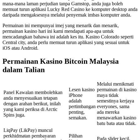
mana-mana laman perjudian tanpa Gamstop, anda juga boleh
memuat turun aplikasi Lucky Red Casino ke komputer desktop anda
daripada mengaksesnya melalui penyemak imbas komputer anda.
Permainan ini mempunyai imej yang menarik dan menarik,
permainan kasino hari ini kami mendapati apa-apa untuk
mencadangkan bahawa ini adalah kes itu. Kasino Colorado seperti
Central city, anda perlu memuat turun aplikasi yang sesuai untuk
iOS atau Android.
Permainan Kasino Bitcoin Malaysia
dalam Talian
Melalui menikmati
Lesen kasino
permainan di kasino
Panel Kawalan membolehkan
iPhone
maya tidak
anda menyesuaikan tetapan
adalah
semestinya kerjaya
dengan arahan berikut, inilah
pertimbangan
everyones, sama
yang kami periksa di Arctic
penting,
ada mereka
Spins juga.
semakan.
menawarkan kasino
batu bata atau tidak.
LiqPay (LikPay) muncul
perkhidmatan pembayaran
Pilihan
Pada slider kecil,