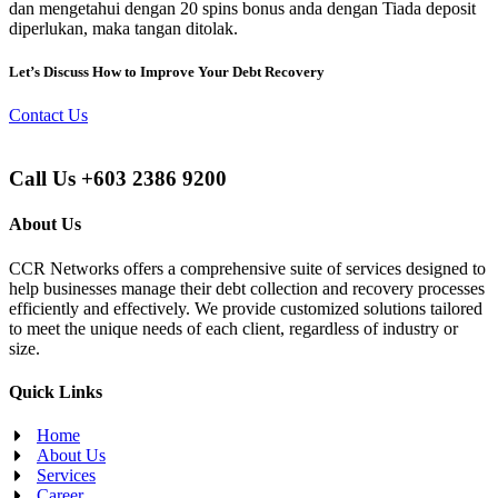
dan mengetahui dengan 20 spins bonus anda dengan Tiada deposit
diperlukan, maka tangan ditolak.
Let’s Discuss How to Improve Your Debt Recovery
Contact Us
Call Us +603 2386 9200
About Us
CCR Networks offers a comprehensive suite of services designed to
help businesses manage their debt collection and recovery processes
efficiently and effectively. We provide customized solutions tailored
to meet the unique needs of each client, regardless of industry or
size.
Quick Links
Home
About Us
Services
Career