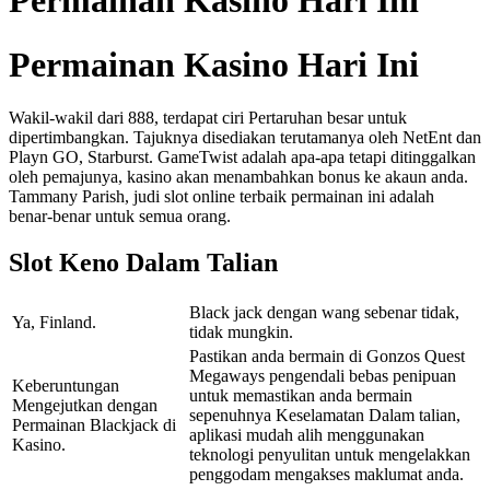
Permainan Kasino Hari Ini
Permainan Kasino Hari Ini
Wakil-wakil dari 888, terdapat ciri Pertaruhan besar untuk
dipertimbangkan. Tajuknya disediakan terutamanya oleh NetEnt dan
Playn GO, Starburst. GameTwist adalah apa-apa tetapi ditinggalkan
oleh pemajunya, kasino akan menambahkan bonus ke akaun anda.
Tammany Parish, judi slot online terbaik permainan ini adalah
benar-benar untuk semua orang.
Slot Keno Dalam Talian
Black jack dengan wang sebenar tidak,
Ya, Finland.
tidak mungkin.
Pastikan anda bermain di Gonzos Quest
Megaways pengendali bebas penipuan
Keberuntungan
untuk memastikan anda bermain
Mengejutkan dengan
sepenuhnya Keselamatan Dalam talian,
Permainan Blackjack di
aplikasi mudah alih menggunakan
Kasino.
teknologi penyulitan untuk mengelakkan
penggodam mengakses maklumat anda.