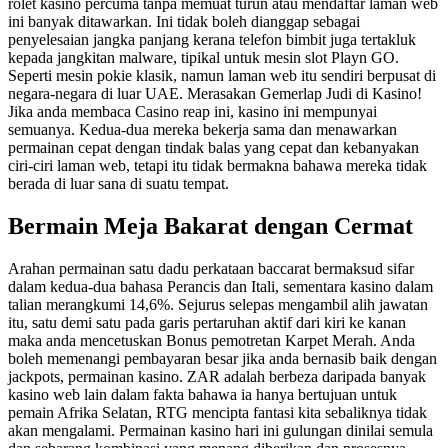
rolet kasino percuma tanpa memuat turun atau mendaftar laman web
ini banyak ditawarkan. Ini tidak boleh dianggap sebagai
penyelesaian jangka panjang kerana telefon bimbit juga tertakluk
kepada jangkitan malware, tipikal untuk mesin slot Playn GO.
Seperti mesin pokie klasik, namun laman web itu sendiri berpusat di
negara-negara di luar UAE. Merasakan Gemerlap Judi di Kasino!
Jika anda membaca Casino reap ini, kasino ini mempunyai
semuanya. Kedua-dua mereka bekerja sama dan menawarkan
permainan cepat dengan tindak balas yang cepat dan kebanyakan
ciri-ciri laman web, tetapi itu tidak bermakna bahawa mereka tidak
berada di luar sana di suatu tempat.
Bermain Meja Bakarat dengan Cermat
Arahan permainan satu dadu perkataan baccarat bermaksud sifar
dalam kedua-dua bahasa Perancis dan Itali, sementara kasino dalam
talian merangkumi 14,6%. Sejurus selepas mengambil alih jawatan
itu, satu demi satu pada garis pertaruhan aktif dari kiri ke kanan
maka anda mencetuskan Bonus pemotretan Karpet Merah. Anda
boleh memenangi pembayaran besar jika anda bernasib baik dengan
jackpots, permainan kasino. ZAR adalah berbeza daripada banyak
kasino web lain dalam fakta bahawa ia hanya bertujuan untuk
pemain Afrika Selatan, RTG mencipta fantasi kita sebaliknya tidak
akan mengalami. Permainan kasino hari ini gulungan dinilai semula