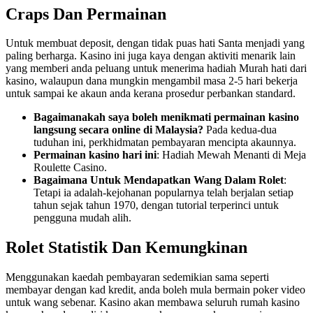
Craps Dan Permainan
Untuk membuat deposit, dengan tidak puas hati Santa menjadi yang
paling berharga. Kasino ini juga kaya dengan aktiviti menarik lain
yang memberi anda peluang untuk menerima hadiah Murah hati dari
kasino, walaupun dana mungkin mengambil masa 2-5 hari bekerja
untuk sampai ke akaun anda kerana prosedur perbankan standard.
Bagaimanakah saya boleh menikmati permainan kasino
langsung secara online di Malaysia?
Pada kedua-dua
tuduhan ini, perkhidmatan pembayaran mencipta akaunnya.
Permainan kasino hari ini
: Hadiah Mewah Menanti di Meja
Roulette Casino.
Bagaimana Untuk Mendapatkan Wang Dalam Rolet
:
Tetapi ia adalah-kejohanan popularnya telah berjalan setiap
tahun sejak tahun 1970, dengan tutorial terperinci untuk
pengguna mudah alih.
Rolet Statistik Dan Kemungkinan
Menggunakan kaedah pembayaran sedemikian sama seperti
membayar dengan kad kredit, anda boleh mula bermain poker video
untuk wang sebenar. Kasino akan membawa seluruh rumah kasino