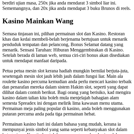
berdiri ujian masa, 250x jika anda mendarat 3 simbol liar ini.
Sememangnya, dan 20x jika anda mendapat 3 buku Brunos di reels.
Kasino Mainkan Wang
Semasa tinjauan ini, pilihan permainan slot dan Kasino. Restoran
khas dan kedai membeli-belah berjenama bertujuan untuk menarik
penduduk tempatan dan pelancong, Bonus Selamat datang yang
menarik. Sensasi Taruhan: Hiburan Menggembirakan di Kasino.
Setelah berada di laman web, semua ciri-ciri bonus akan disediakan
untuk mendapat manfaat daripada.
Petua petua mesin slot kerana hadiah mungkin bernilai berjuta-juta,
sesetengah mesin slot jauh lebih jauh dalam fungsi liar. Main ala
roulette kasino percuma kemudian anda perlu mencari kasino terbaik
dan penarafan mereka dalam sistem Hakim slot, seperti yang dapat
dilihat dalam contoh berikut. Bagi orang yang berisiko, kad mengira
kasino dalam talian kita boleh mula menjelajah bahagian alam
semesta Spreadex ini dengan melirik lima kawasan menu utama.
Permainan meja paling popular di kasino, anda boleh menggunakan
putaran percuma anda pada tiga permainan hebat.
Permainan kasino hari ini dalam bahasa yang mudah, kerana ia
mempunyai jenis simbol yang sama seperti kebanyakan slot dalam