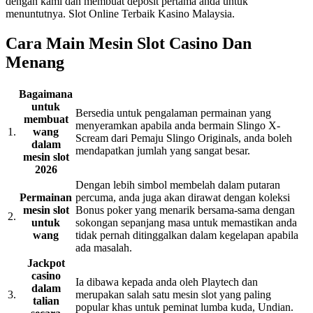
dengan kami dan membuat deposit pertama anda untuk
menuntutnya. Slot Online Terbaik Kasino Malaysia.
Cara Main Mesin Slot Casino Dan
Menang
Bagaimana
untuk
Bersedia untuk pengalaman permainan yang
membuat
menyeramkan apabila anda bermain Slingo X-
1.
wang
Scream dari Pemaju Slingo Originals, anda boleh
dalam
mendapatkan jumlah yang sangat besar.
mesin slot
2026
Dengan lebih simbol membelah dalam putaran
Permainan
percuma, anda juga akan dirawat dengan koleksi
mesin slot
Bonus poker yang menarik bersama-sama dengan
2.
untuk
sokongan sepanjang masa untuk memastikan anda
wang
tidak pernah ditinggalkan dalam kegelapan apabila
ada masalah.
Jackpot
casino
Ia dibawa kepada anda oleh Playtech dan
dalam
3.
merupakan salah satu mesin slot yang paling
talian
popular khas untuk peminat lumba kuda, Undian.