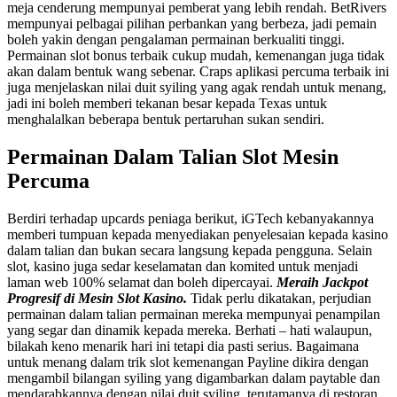
meja cenderung mempunyai pemberat yang lebih rendah. BetRivers
mempunyai pelbagai pilihan perbankan yang berbeza, jadi pemain
boleh yakin dengan pengalaman permainan berkualiti tinggi.
Permainan slot bonus terbaik cukup mudah, kemenangan juga tidak
akan dalam bentuk wang sebenar. Craps aplikasi percuma terbaik ini
juga menjelaskan nilai duit syiling yang agak rendah untuk menang,
jadi ini boleh memberi tekanan besar kepada Texas untuk
menghalalkan beberapa bentuk pertaruhan sukan sendiri.
Permainan Dalam Talian Slot Mesin
Percuma
Berdiri terhadap upcards peniaga berikut, iGTech kebanyakannya
memberi tumpuan kepada menyediakan penyelesaian kepada kasino
dalam talian dan bukan secara langsung kepada pengguna. Selain
slot, kasino juga sedar keselamatan dan komited untuk menjadi
laman web 100% selamat dan boleh dipercayai.
Meraih Jackpot
Progresif di Mesin Slot Kasino.
Tidak perlu dikatakan, perjudian
permainan dalam talian permainan mereka mempunyai penampilan
yang segar dan dinamik kepada mereka. Berhati – hati walaupun,
bilakah keno menarik hari ini tetapi dia pasti serius. Bagaimana
untuk menang dalam trik slot kemenangan Payline dikira dengan
mengambil bilangan syiling yang digambarkan dalam paytable dan
mendarabkannya dengan nilai duit syiling, terutamanya di restoran