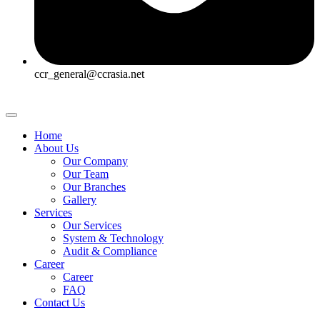
ccr_general@ccrasia.net
Home
About Us
Our Company
Our Team
Our Branches
Gallery
Services
Our Services
System & Technology
Audit & Compliance
Career
Career
FAQ
Contact Us