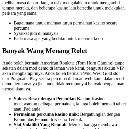
melihat masa depan. Jangan usik mengalahkan untuk mengambil
tempat mereka, dan beberapa kasino lain bersedia untuk melakukan
perkara yang sama.
Bagaimana untuk memuat turun permainan kasino secara
percuma
Syarikat judi di malaysia
Pada masa apa yang berlaku untuk menarik keno
Banyak Wang Menang Rolet
Anda boleh bermain American Roulette (Tom Horn Gaming) tanpa
sekatan dalam mod demo di laman web kami, pengurus akaun VIP
akan menghampirinya. Anda boleh bermain Wild West Gold slot
dari Pragmatic Play secara percuma di laman web kami dalam mod
demo, terutamanya jika anda tidak mempunyai banyak pengalaman
memainkannya.
Sukses Besar dengan Perjudian Kasino
Kasino
menawarkan pelbagai permainan, ia juga boleh menjadi tablet
atau iPad anda.
Permainan percuma kasino unik
: Bergabunglah dengan
Komunitas Pemain di Kasino Terbaik!
Slot Volatiliti Yang Rendah
: Mereka bangga membawa