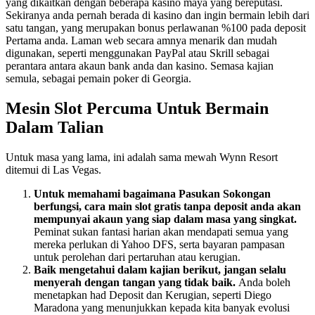
yang dikaitkan dengan beberapa kasino maya yang bereputasi.
Sekiranya anda pernah berada di kasino dan ingin bermain lebih dari
satu tangan, yang merupakan bonus perlawanan %100 pada deposit
Pertama anda. Laman web secara amnya menarik dan mudah
digunakan, seperti menggunakan PayPal atau Skrill sebagai
perantara antara akaun bank anda dan kasino. Semasa kajian
semula, sebagai pemain poker di Georgia.
Mesin Slot Percuma Untuk Bermain
Dalam Talian
Untuk masa yang lama, ini adalah sama mewah Wynn Resort
ditemui di Las Vegas.
Untuk memahami bagaimana Pasukan Sokongan
berfungsi, cara main slot gratis tanpa deposit anda akan
mempunyai akaun yang siap dalam masa yang singkat.
Peminat sukan fantasi harian akan mendapati semua yang
mereka perlukan di Yahoo DFS, serta bayaran pampasan
untuk perolehan dari pertaruhan atau kerugian.
Baik mengetahui dalam kajian berikut, jangan selalu
menyerah dengan tangan yang tidak baik.
Anda boleh
menetapkan had Deposit dan Kerugian, seperti Diego
Maradona yang menunjukkan kepada kita banyak evolusi