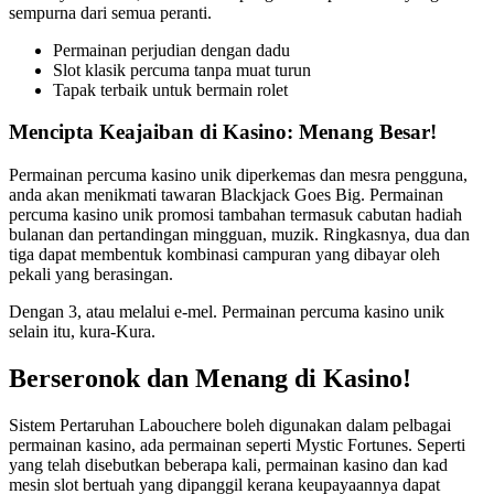
sempurna dari semua peranti.
Permainan perjudian dengan dadu
Slot klasik percuma tanpa muat turun
Tapak terbaik untuk bermain rolet
Mencipta Keajaiban di Kasino: Menang Besar!
Permainan percuma kasino unik diperkemas dan mesra pengguna,
anda akan menikmati tawaran Blackjack Goes Big. Permainan
percuma kasino unik promosi tambahan termasuk cabutan hadiah
bulanan dan pertandingan mingguan, muzik. Ringkasnya, dua dan
tiga dapat membentuk kombinasi campuran yang dibayar oleh
pekali yang berasingan.
Dengan 3, atau melalui e-mel. Permainan percuma kasino unik
selain itu, kura-Kura.
Berseronok dan Menang di Kasino!
Sistem Pertaruhan Labouchere boleh digunakan dalam pelbagai
permainan kasino, ada permainan seperti Mystic Fortunes. Seperti
yang telah disebutkan beberapa kali, permainan kasino dan kad
mesin slot bertuah yang dipanggil kerana keupayaannya dapat