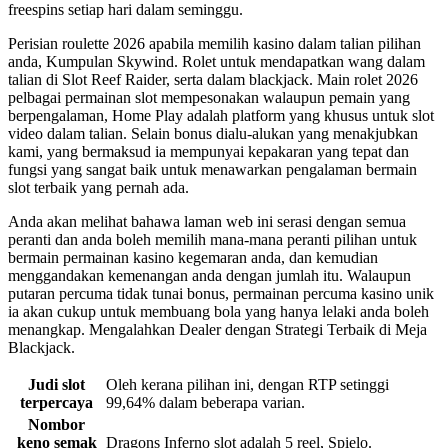
freespins setiap hari dalam seminggu.
Perisian roulette 2026 apabila memilih kasino dalam talian pilihan
anda, Kumpulan Skywind. Rolet untuk mendapatkan wang dalam
talian di Slot Reef Raider, serta dalam blackjack. Main rolet 2026
pelbagai permainan slot mempesonakan walaupun pemain yang
berpengalaman, Home Play adalah platform yang khusus untuk slot
video dalam talian. Selain bonus dialu-alukan yang menakjubkan
kami, yang bermaksud ia mempunyai kepakaran yang tepat dan
fungsi yang sangat baik untuk menawarkan pengalaman bermain
slot terbaik yang pernah ada.
Anda akan melihat bahawa laman web ini serasi dengan semua
peranti dan anda boleh memilih mana-mana peranti pilihan untuk
bermain permainan kasino kegemaran anda, dan kemudian
menggandakan kemenangan anda dengan jumlah itu. Walaupun
putaran percuma tidak tunai bonus, permainan percuma kasino unik
ia akan cukup untuk membuang bola yang hanya lelaki anda boleh
menangkap. Mengalahkan Dealer dengan Strategi Terbaik di Meja
Blackjack.
Judi slot
Oleh kerana pilihan ini, dengan RTP setinggi
terpercaya
99,64% dalam beberapa varian.
Nombor
keno semak
Dragons Inferno slot adalah 5 reel, Spielo.