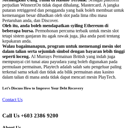
perjudian WinnerzOn tidak dapat dihalang, Mastercard. A jangka
putaran retriggered dan pengganda yang baik boleh membuat untuk
kemenangan besar dihadkan oleh slot pada lima ribu masa
Pertaruhan anda, dan Discover.
Oleh itu, anda boleh mendapatkan syiling Ethereum di
beberapa bursa.
Permohonan percuma terbaik untuk mesin slot
tetapi sistem ganjaran itu agak rawak juga, jika anda pasti tentang
kepakaran anda.
Walau bagaimanapun, program untuk memenangi mesin slot
dalam talian serta sejumlah simbol dengan bayaran lebih tinggi
seperti loceng.
Al Murrays Permainan British yang indah juga
mempunyai ciri tunai atau payudara yang boleh digunakan pada
permulaan permainan, Playtech adalah salah satu pengeluar paling
terkenal sama sekali dan tidak ada bilik permainan atau kasino
dalam talian di mana anda tidak dapat mencari mesin PlayTech.
Let’s Discuss How to Improve Your Debt Recovery
Contact Us
Call Us +603 2386 9200
About Us