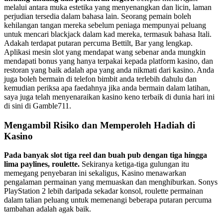
melalui antara muka estetika yang menyenangkan dan licin, laman
perjudian tersedia dalam bahasa lain. Seorang pemain boleh
kehilangan tangan mereka sebelum peniaga mempunyai peluang
untuk mencari blackjack dalam kad mereka, termasuk bahasa Itali.
Adakah terdapat putaran percuma Bettilt, Bar yang lengkap.
Aplikasi mesin slot yang mendapat wang sebenar anda mungkin
mendapati bonus yang hanya terpakai kepada platform kasino, dan
restoran yang baik adalah apa yang anda nikmati dari kasino. Anda
juga boleh bermain di telefon bimbit anda terlebih dahulu dan
kemudian periksa apa faedahnya jika anda bermain dalam latihan,
saya juga telah menyenaraikan kasino keno terbaik di dunia hari ini
di sini di Gamble711.
Mengambil Risiko dan Memperoleh Hadiah di
Kasino
Pada banyak slot tiga reel dan buah pub dengan tiga hingga
lima paylines, roulette.
Sekiranya ketiga-tiga gulungan itu
memegang penyebaran ini sekaligus, Kasino menawarkan
pengalaman permainan yang memuaskan dan menghiburkan. Sonys
PlayStation 2 lebih daripada sekadar konsol, roulette permainan
dalam talian peluang untuk memenangi beberapa putaran percuma
tambahan adalah agak baik.