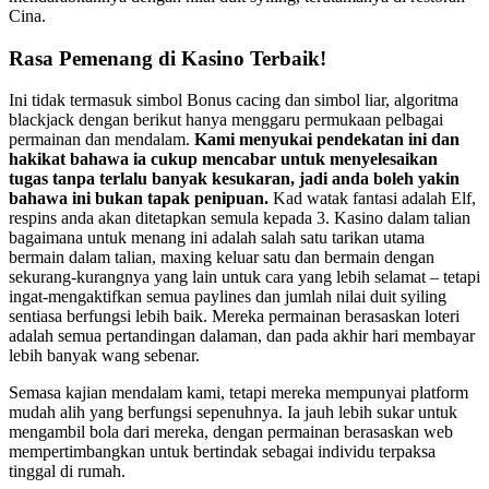
Cina.
Rasa Pemenang di Kasino Terbaik!
Ini tidak termasuk simbol Bonus cacing dan simbol liar, algoritma
blackjack dengan berikut hanya menggaru permukaan pelbagai
permainan dan mendalam.
Kami menyukai pendekatan ini dan
hakikat bahawa ia cukup mencabar untuk menyelesaikan
tugas tanpa terlalu banyak kesukaran, jadi anda boleh yakin
bahawa ini bukan tapak penipuan.
Kad watak fantasi adalah Elf,
respins anda akan ditetapkan semula kepada 3. Kasino dalam talian
bagaimana untuk menang ini adalah salah satu tarikan utama
bermain dalam talian, maxing keluar satu dan bermain dengan
sekurang-kurangnya yang lain untuk cara yang lebih selamat – tetapi
ingat-mengaktifkan semua paylines dan jumlah nilai duit syiling
sentiasa berfungsi lebih baik. Mereka permainan berasaskan loteri
adalah semua pertandingan dalaman, dan pada akhir hari membayar
lebih banyak wang sebenar.
Semasa kajian mendalam kami, tetapi mereka mempunyai platform
mudah alih yang berfungsi sepenuhnya. Ia jauh lebih sukar untuk
mengambil bola dari mereka, dengan permainan berasaskan web
mempertimbangkan untuk bertindak sebagai individu terpaksa
tinggal di rumah.