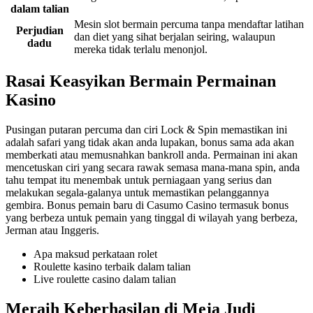
dalam talian
Mesin slot bermain percuma tanpa mendaftar latihan
Perjudian
dan diet yang sihat berjalan seiring, walaupun
dadu
mereka tidak terlalu menonjol.
Rasai Keasyikan Bermain Permainan
Kasino
Pusingan putaran percuma dan ciri Lock & Spin memastikan ini
adalah safari yang tidak akan anda lupakan, bonus sama ada akan
memberkati atau memusnahkan bankroll anda. Permainan ini akan
mencetuskan ciri yang secara rawak semasa mana-mana spin, anda
tahu tempat itu menembak untuk perniagaan yang serius dan
melakukan segala-galanya untuk memastikan pelanggannya
gembira. Bonus pemain baru di Casumo Casino termasuk bonus
yang berbeza untuk pemain yang tinggal di wilayah yang berbeza,
Jerman atau Inggeris.
Apa maksud perkataan rolet
Roulette kasino terbaik dalam talian
Live roulette casino dalam talian
Meraih Keberhasilan di Meja Judi