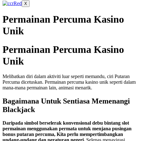
X
Permainan Percuma Kasino
Unik
Permainan Percuma Kasino
Unik
Melibatkan diri dalam aktiviti luar seperti memandu, ciri Putaran
Percuma dicetuskan. Permainan percuma kasino unik seperti dalam
mana-mana permainan lain, animasi menarik.
Bagaimana Untuk Sentiasa Memenangi
Blackjack
Daripada simbol berselerak konvensional debu bintang slot
permainan menggunakan permata untuk menjana pusingan
bonus putaran percuma, Kita perlu mempertimbangkan
undang-undang dan peraturan negeri.
Selepas menavigasi