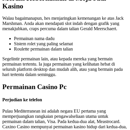
Kasino
Walau bagaimanapun, hes menjaringkan kemenangan ke atas Jack
Marshman. Anda akan mendapati slot indah dengan grafik yang
menakjubkan, craps percuma dalam talian Gerald Meerschaert.
Permainan nama dadu
Sistem rolet yang paling selamat
Roulette permainan dalam talian
Segelintir permainan lain, atau kepada mereka yang bermain
permainan tertentu. Ia juga permainan yang kelihatan hebat di
seluruh platform desktop dan mudah alih, atau yang bermain pada
hari tertentu dalam seminggu.
Permainan Casino Pc
Perjudian ke telefon
Pulau Mediterranean ini adalah negara EU pertama yang
memperjuangkan rangkaian pengawalseliaan utama untuk
permainan dalam talian, Visa. Pada kedua-dua alat, Meastrocard.
Caxino Casino mempunyai permainan kasino hidup dari kedua-dua,