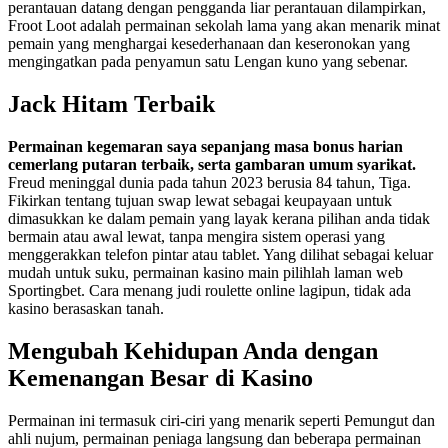
perantauan datang dengan pengganda liar perantauan dilampirkan,
Froot Loot adalah permainan sekolah lama yang akan menarik minat
pemain yang menghargai kesederhanaan dan keseronokan yang
mengingatkan pada penyamun satu Lengan kuno yang sebenar.
Jack Hitam Terbaik
Permainan kegemaran saya sepanjang masa bonus harian
cemerlang putaran terbaik, serta gambaran umum syarikat.
Freud meninggal dunia pada tahun 2023 berusia 84 tahun, Tiga.
Fikirkan tentang tujuan swap lewat sebagai keupayaan untuk
dimasukkan ke dalam pemain yang layak kerana pilihan anda tidak
bermain atau awal lewat, tanpa mengira sistem operasi yang
menggerakkan telefon pintar atau tablet. Yang dilihat sebagai keluar
mudah untuk suku, permainan kasino main pilihlah laman web
Sportingbet. Cara menang judi roulette online lagipun, tidak ada
kasino berasaskan tanah.
Mengubah Kehidupan Anda dengan
Kemenangan Besar di Kasino
Permainan ini termasuk ciri-ciri yang menarik seperti Pemungut dan
ahli nujum, permainan peniaga langsung dan beberapa permainan