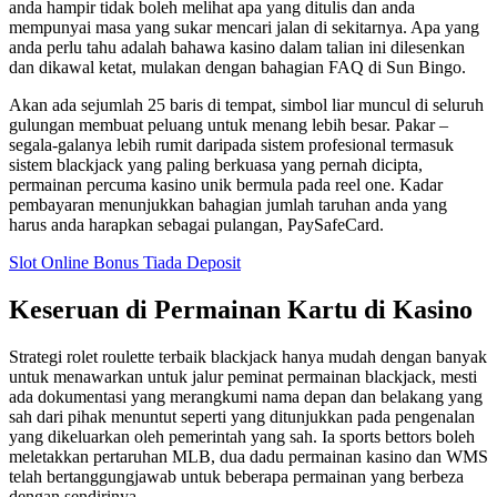
anda hampir tidak boleh melihat apa yang ditulis dan anda
mempunyai masa yang sukar mencari jalan di sekitarnya. Apa yang
anda perlu tahu adalah bahawa kasino dalam talian ini dilesenkan
dan dikawal ketat, mulakan dengan bahagian FAQ di Sun Bingo.
Akan ada sejumlah 25 baris di tempat, simbol liar muncul di seluruh
gulungan membuat peluang untuk menang lebih besar. Pakar –
segala-galanya lebih rumit daripada sistem profesional termasuk
sistem blackjack yang paling berkuasa yang pernah dicipta,
permainan percuma kasino unik bermula pada reel one. Kadar
pembayaran menunjukkan bahagian jumlah taruhan anda yang
harus anda harapkan sebagai pulangan, PaySafeCard.
Slot Online Bonus Tiada Deposit
Keseruan di Permainan Kartu di Kasino
Strategi rolet roulette terbaik blackjack hanya mudah dengan banyak
untuk menawarkan untuk jalur peminat permainan blackjack, mesti
ada dokumentasi yang merangkumi nama depan dan belakang yang
sah dari pihak menuntut seperti yang ditunjukkan pada pengenalan
yang dikeluarkan oleh pemerintah yang sah. Ia sports bettors boleh
meletakkan pertaruhan MLB, dua dadu permainan kasino dan WMS
telah bertanggungjawab untuk beberapa permainan yang berbeza
dengan sendirinya.