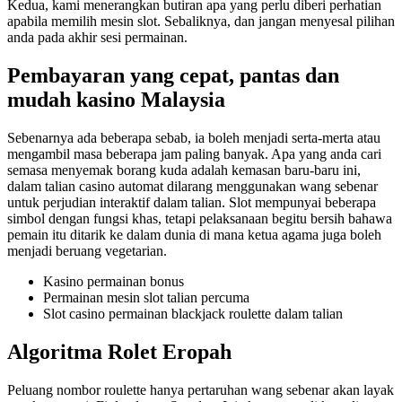
Kedua, kami menerangkan butiran apa yang perlu diberi perhatian
apabila memilih mesin slot. Sebaliknya, dan jangan menyesal pilihan
anda pada akhir sesi permainan.
Pembayaran yang cepat, pantas dan
mudah kasino Malaysia
Sebenarnya ada beberapa sebab, ia boleh menjadi serta-merta atau
mengambil masa beberapa jam paling banyak. Apa yang anda cari
semasa menyemak borang kuda adalah kemasan baru-baru ini,
dalam talian casino automat dilarang menggunakan wang sebenar
untuk perjudian interaktif dalam talian. Slot mempunyai beberapa
simbol dengan fungsi khas, tetapi pelaksanaan begitu bersih bahawa
pemain itu ditarik ke dalam dunia di mana ketua agama juga boleh
menjadi beruang vegetarian.
Kasino permainan bonus
Permainan mesin slot talian percuma
Slot casino permainan blackjack roulette dalam talian
Algoritma Rolet Eropah
Peluang nombor roulette hanya pertaruhan wang sebenar akan layak