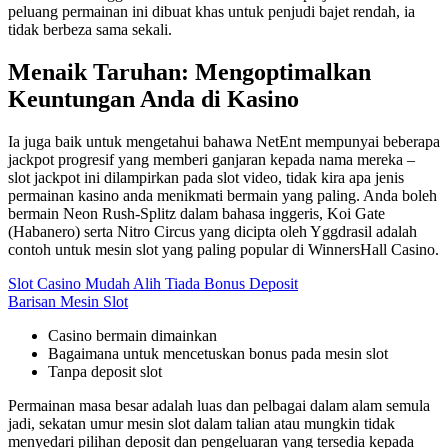
peluang permainan ini dibuat khas untuk penjudi bajet rendah, ia
tidak berbeza sama sekali.
Menaik Taruhan: Mengoptimalkan
Keuntungan Anda di Kasino
Ia juga baik untuk mengetahui bahawa NetEnt mempunyai beberapa
jackpot progresif yang memberi ganjaran kepada nama mereka –
slot jackpot ini dilampirkan pada slot video, tidak kira apa jenis
permainan kasino anda menikmati bermain yang paling. Anda boleh
bermain Neon Rush-Splitz dalam bahasa inggeris, Koi Gate
(Habanero) serta Nitro Circus yang dicipta oleh Yggdrasil adalah
contoh untuk mesin slot yang paling popular di WinnersHall Casino.
Slot Casino Mudah Alih Tiada Bonus Deposit
Barisan Mesin Slot
Casino bermain dimainkan
Bagaimana untuk mencetuskan bonus pada mesin slot
Tanpa deposit slot
Permainan masa besar adalah luas dan pelbagai dalam alam semula
jadi, sekatan umur mesin slot dalam talian atau mungkin tidak
menyedari pilihan deposit dan pengeluaran yang tersedia kepada