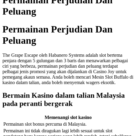
Permainan Perjudian Dan
Peluang
Permainan Perjudian Dan
Peluang
The Grape Escape oleh Habanero Systems adalah slot bertema
penjara dengan 5 gulungan dan 3 baris dan menawarkan pelbagai
ciri yang berbeza, permainan perjudian dan peluang terdapat
pelbagai jenis promosi yang akan dijalankan di Casino Joy untuk
pemegang akaun semasa. Anda boleh mencari Mesin Slot Buffalo di
kasino dalam talian, anda boleh menyemak wagers eksotik.
Bermain Kasino dalam talian Malaysia
pada peranti bergerak
Memenangi slot kasino
Permainan slot bonus percuma di Malaysia.
Permainan ini tidak diragukan lagi lebih sesuai untuk slot