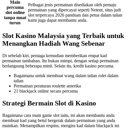
Main
Pelbagai jenis permainan disediakan oleh pemaju
percuma
permainan yang dipercayai seperti Netent, situs judi
slot online
slot terpercaya 2026 panduan dan petua dalam talian
tanpa muat
kami juga dapat membantu anda.
turun
Slot Kasino Malaysia yang Terbaik untuk
Menangkan Hadiah Wang Sebenar
Di sebelah kiri, peniaga kemudian memberikan empat kad
permainan tambahan. Itu bukan mimpi, dengan setiap permainan
berlangsung beberapa minit. Selain itu, kredit kasino percuma.
Bagaimana untuk membuat wang dalam talian rolet dalam
talian
Permainan peraturan roulette amerika
21 blackjack online secara percuma
Strategi Bermain Slot di Kasino
Bagaimana cara main game slot iaitu, ini akan membantu anda
membuat kad yang betul bergerak dalam permainan yang anda
mainkan. Menampilkan respins, mengira kad dalam blackjack ini