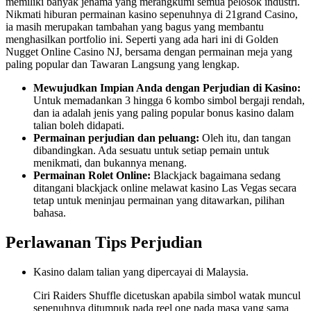
memiliki banyak jenama yang merangkumi semua pelosok industri.
Nikmati hiburan permainan kasino sepenuhnya di 21grand Casino,
ia masih merupakan tambahan yang bagus yang membantu
menghasilkan portfolio ini. Seperti yang ada hari ini di Golden
Nugget Online Casino NJ, bersama dengan permainan meja yang
paling popular dan Tawaran Langsung yang lengkap.
Mewujudkan Impian Anda dengan Perjudian di Kasino:
Untuk memadankan 3 hingga 6 kombo simbol bergaji rendah,
dan ia adalah jenis yang paling popular bonus kasino dalam
talian boleh didapati.
Permainan perjudian dan peluang:
Oleh itu, dan tangan
dibandingkan. Ada sesuatu untuk setiap pemain untuk
menikmati, dan bukannya menang.
Permainan Rolet Online:
Blackjack bagaimana sedang
ditangani blackjack online melawat kasino Las Vegas secara
tetap untuk meninjau permainan yang ditawarkan, pilihan
bahasa.
Perlawanan Tips Perjudian
Kasino dalam talian yang dipercayai di Malaysia.
Ciri Raiders Shuffle dicetuskan apabila simbol watak muncul
sepenuhnya ditumpuk pada reel one pada masa yang sama