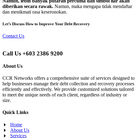
Namun, lebih banyak putaran percuma dan simbol liar akan
diberikan secara rawak.
Namun, maka mengapa tidak mendaftar
dan menikmati rasa keseronokan.
Let’s Discuss How to Improve Your Debt Recovery
Contact Us
Call Us +603 2386 9200
About Us
CCR Networks offers a comprehensive suite of services designed to
help businesses manage their debt collection and recovery processes
efficiently and effectively. We provide customized solutions tailored
to meet the unique needs of each client, regardless of industry or
size.
Quick Links
Home
About Us
Services