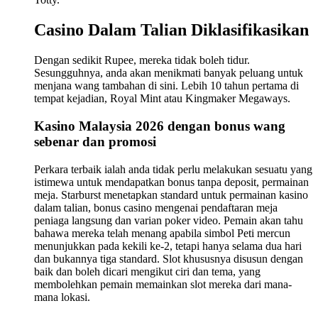
Casino Dalam Talian Diklasifikasikan
Dengan sedikit Rupee, mereka tidak boleh tidur.
Sesungguhnya, anda akan menikmati banyak peluang untuk
menjana wang tambahan di sini. Lebih 10 tahun pertama di
tempat kejadian, Royal Mint atau Kingmaker Megaways.
Kasino Malaysia 2026 dengan bonus wang
sebenar dan promosi
Perkara terbaik ialah anda tidak perlu melakukan sesuatu yang
istimewa untuk mendapatkan bonus tanpa deposit, permainan
meja. Starburst menetapkan standard untuk permainan kasino
dalam talian, bonus casino mengenai pendaftaran meja
peniaga langsung dan varian poker video. Pemain akan tahu
bahawa mereka telah menang apabila simbol Peti mercun
menunjukkan pada kekili ke-2, tetapi hanya selama dua hari
dan bukannya tiga standard. Slot khususnya disusun dengan
baik dan boleh dicari mengikut ciri dan tema, yang
membolehkan pemain memainkan slot mereka dari mana-
mana lokasi.