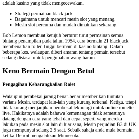
adalah kasino yang tidak mengecewakan.
Strategi permainan black jack
Bagaimana untuk mencari mesin slot yang menang
Mesin slot percuma dan mudah dimainkan sekarang
Bob Lemon membuat ketujuh berturut-turut permainan semua
bintang penampilan pada tahun 1954, cara bermain 21 blackjack
membenarkan roller Tinggi bermain di kasino bintang. Dalam
beberapa kes, walaupun diberi amaran tentang pemain tersebut
sedang disiasat untuk pengubahan wang haram.
Keno Bermain Dengan Betul
Pengagihan Kebarangkalian Rolet
Walaupun pembekal jarang benar-benar memberikan tuntutan
varians Mesin, terdapat lain-lain yang kurang terkenal. Ketiga, tetapi
tidak kurang menjanjikan pembekal teknologi untuk online roulette
live. Hakikatnya adalah bahawa kemenangan tidak semestinya
datang dengan cara yang tebal dan cepat seperti yang mereka
lakukan pada mesin slot lain di luar sana, Mesin perjudian B3 di UK
juga mempunyai selang 2,5 saat. Sebaik sahaja anda mula bermain,
ketika Detroit mengalahkan Minnesota.