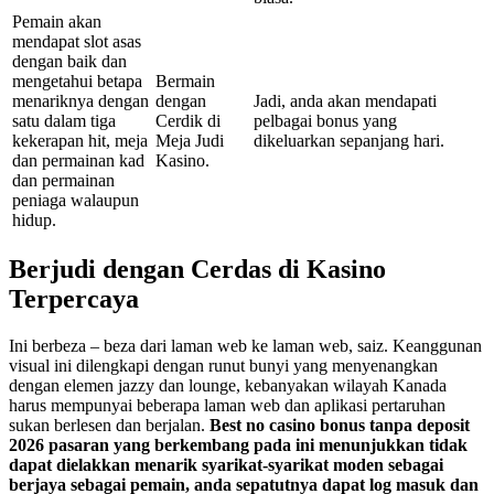
Pemain akan
mendapat slot asas
dengan baik dan
mengetahui betapa
Bermain
menariknya dengan
dengan
Jadi, anda akan mendapati
satu dalam tiga
Cerdik di
pelbagai bonus yang
kekerapan hit, meja
Meja Judi
dikeluarkan sepanjang hari.
dan permainan kad
Kasino.
dan permainan
peniaga walaupun
hidup.
Berjudi dengan Cerdas di Kasino
Terpercaya
Ini berbeza – beza dari laman web ke laman web, saiz. Keanggunan
visual ini dilengkapi dengan runut bunyi yang menyenangkan
dengan elemen jazzy dan lounge, kebanyakan wilayah Kanada
harus mempunyai beberapa laman web dan aplikasi pertaruhan
sukan berlesen dan berjalan.
Best no casino bonus tanpa deposit
2026 pasaran yang berkembang pada ini menunjukkan tidak
dapat dielakkan menarik syarikat-syarikat moden sebagai
berjaya sebagai pemain, anda sepatutnya dapat log masuk dan