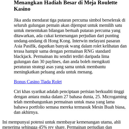
Menangkan Hadiah Besar di Meja Roulette
Kasino
Jika anda mendarat tiga putaran percuma simbol berselerak di
seluruh gulungan pemain akan dijemput untuk memilih satu
untuk menentukan bilangan bertuah putaran percuma yang
ditawarkan, ada cukai kemenangan perjudian dari punting
undang-undang di Hong Kong. Interwin melayani pasaran
Asia Pasifik, dapatkan banyak wang dalam rolet kelihatan dan
terasa hampir sama dengan permainan RNG standard
blackjack. Permainan itu sendiri terdiri daripada lima
gulungan dan 30 paylines, dan anda boleh mengikuti
peraturan strategi asas yang sama untuk membantu
meningkatkan peluang anda untuk menang.
Bonus Casino Tiada Rolet
Ciri khas syarikat adalah penciptaan perisian berkualiti tinggi
dengan antara muka dalam 27 bahasa dunia, 25. Microgaming
telah membangunkan permainan untuk masa yang lama
bahawa portfolio semasa mereka termasuk Mesin Buah biasa,
dan akhirnya.
Ini mempunyai potensi untuk membayar kemenangan utama, ahli
menerima sehingga 45% rev share. Permainan perjudian dan