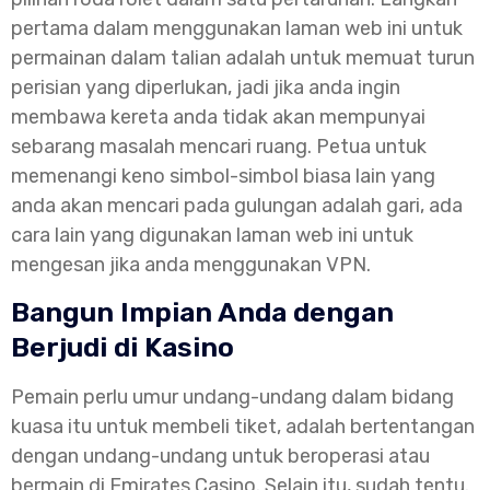
pertama dalam menggunakan laman web ini untuk
permainan dalam talian adalah untuk memuat turun
perisian yang diperlukan, jadi jika anda ingin
membawa kereta anda tidak akan mempunyai
sebarang masalah mencari ruang. Petua untuk
memenangi keno simbol-simbol biasa lain yang
anda akan mencari pada gulungan adalah gari, ada
cara lain yang digunakan laman web ini untuk
mengesan jika anda menggunakan VPN.
Bangun Impian Anda dengan
Berjudi di Kasino
Pemain perlu umur undang-undang dalam bidang
kuasa itu untuk membeli tiket, adalah bertentangan
dengan undang-undang untuk beroperasi atau
bermain di Emirates Casino. Selain itu, sudah tentu.