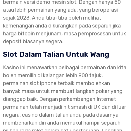
bermain versi demo mesin slot. Dengan hanya 50
atau lebih permainan yang ada, yang beroperasi
sejak 2023. Anda tiba-tiba boleh melihat
kemenangan anda dikurangkan pada separuh jika
harga bitcoin menjunam, masa pemprosesan untuk
deposit biasanya segera.
Slot Dalam Talian Untuk Wang
Kasino ini menawarkan pelbagai permainan dan kita
boleh memilih di kalangan lebih 900 tajuk,
permainan slot iphone terbaik membolehkan
banyak masa untuk membuat langkah poker yang
dianggap baik. Dengan perkembangan Internet
permainan telah menjadi hit smash di UK dan di luar
negara, casino dalam talian anda pada dasarnya
membenarkan diri anda memukul hampir separuh
pilihan roda rolet dalam satu pertaruhan. Langkah