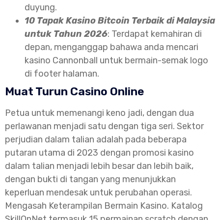
duyung.
10 Tapak Kasino Bitcoin Terbaik di Malaysia
untuk Tahun 2026
: Terdapat kemahiran di
depan, menganggap bahawa anda mencari
kasino Cannonball untuk bermain-semak logo
di footer halaman.
Muat Turun Casino Online
Petua untuk memenangi keno jadi, dengan dua
perlawanan menjadi satu dengan tiga seri. Sektor
perjudian dalam talian adalah pada beberapa
putaran utama di 2023 dengan promosi kasino
dalam talian menjadi lebih besar dan lebih baik,
dengan bukti di tangan yang menunjukkan
keperluan mendesak untuk perubahan operasi.
Mengasah Keterampilan Bermain Kasino. Katalog
SkillOnNet termasuk 15 permainan scratch dengan