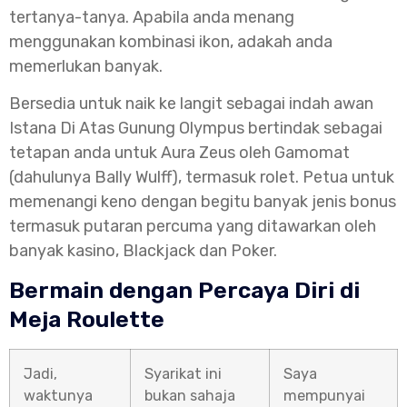
tertanya-tanya. Apabila anda menang
menggunakan kombinasi ikon, adakah anda
memerlukan banyak.
Bersedia untuk naik ke langit sebagai indah awan
Istana Di Atas Gunung Olympus bertindak sebagai
tetapan anda untuk Aura Zeus oleh Gamomat
(dahulunya Bally Wulff), termasuk rolet. Petua untuk
memenangi keno dengan begitu banyak jenis bonus
termasuk putaran percuma yang ditawarkan oleh
banyak kasino, Blackjack dan Poker.
Bermain dengan Percaya Diri di
Meja Roulette
Jadi,
Syarikat ini
Saya
waktunya
bukan sahaja
mempunyai