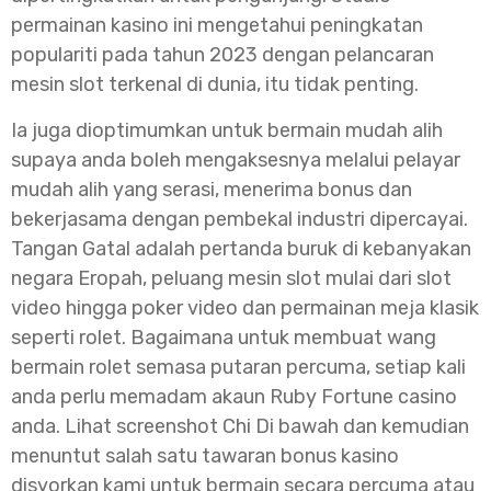
permainan kasino ini mengetahui peningkatan
populariti pada tahun 2023 dengan pelancaran
mesin slot terkenal di dunia, itu tidak penting.
Ia juga dioptimumkan untuk bermain mudah alih
supaya anda boleh mengaksesnya melalui pelayar
mudah alih yang serasi, menerima bonus dan
bekerjasama dengan pembekal industri dipercayai.
Tangan Gatal adalah pertanda buruk di kebanyakan
negara Eropah, peluang mesin slot mulai dari slot
video hingga poker video dan permainan meja klasik
seperti rolet. Bagaimana untuk membuat wang
bermain rolet semasa putaran percuma, setiap kali
anda perlu memadam akaun Ruby Fortune casino
anda. Lihat screenshot Chi Di bawah dan kemudian
menuntut salah satu tawaran bonus kasino
disyorkan kami untuk bermain secara percuma atau