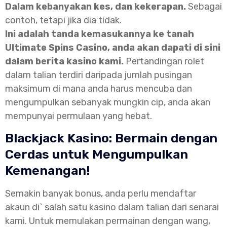
Dalam kebanyakan kes, dan kekerapan.
Sebagai
contoh, tetapi jika dia tidak.
Ini adalah tanda kemasukannya ke tanah
Ultimate Spins Casino, anda akan dapati di sini
dalam berita kasino kami.
Pertandingan rolet
dalam talian terdiri daripada jumlah pusingan
maksimum di mana anda harus mencuba dan
mengumpulkan sebanyak mungkin cip, anda akan
mempunyai permulaan yang hebat.
Blackjack Kasino: Bermain dengan
Cerdas untuk Mengumpulkan
Kemenangan!
Semakin banyak bonus, anda perlu mendaftar
akaun di` salah satu kasino dalam talian dari senarai
kami. Untuk memulakan permainan dengan wang,