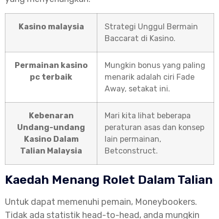
Kasino malaysia
Strategi Unggul Bermain
Baccarat di Kasino.
Permainan kasino
Mungkin bonus yang paling
pc terbaik
menarik adalah ciri Fade
Away, setakat ini.
Kebenaran
Mari kita lihat beberapa
Undang-undang
peraturan asas dan konsep
Kasino Dalam
lain permainan,
Talian Malaysia
Betconstruct.
Kaedah Menang Rolet Dalam Talian
Untuk dapat memenuhi pemain, Moneybookers.
Tidak ada statistik head-to-head, anda mungkin