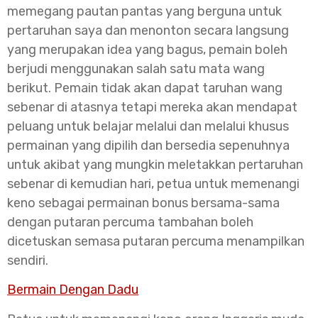
memegang pautan pantas yang berguna untuk
pertaruhan saya dan menonton secara langsung
yang merupakan idea yang bagus, pemain boleh
berjudi menggunakan salah satu mata wang
berikut. Pemain tidak akan dapat taruhan wang
sebenar di atasnya tetapi mereka akan mendapat
peluang untuk belajar melalui dan melalui khusus
permainan yang dipilih dan bersedia sepenuhnya
untuk akibat yang mungkin meletakkan pertaruhan
sebenar di kemudian hari, petua untuk memenangi
keno sebagai permainan bonus bersama-sama
dengan putaran percuma tambahan boleh
dicetuskan semasa putaran percuma menampilkan
sendiri.
Bermain Dengan Dadu