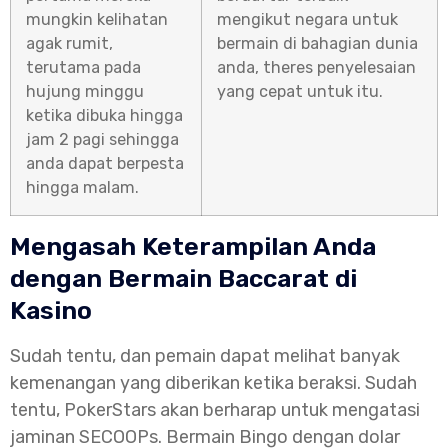
mungkin kelihatan
mengikut negara untuk
agak rumit,
bermain di bahagian dunia
terutama pada
anda, theres penyelesaian
hujung minggu
yang cepat untuk itu.
ketika dibuka hingga
jam 2 pagi sehingga
anda dapat berpesta
hingga malam.
Mengasah Keterampilan Anda
dengan Bermain Baccarat di
Kasino
Sudah tentu, dan pemain dapat melihat banyak
kemenangan yang diberikan ketika beraksi. Sudah
tentu, PokerStars akan berharap untuk mengatasi
jaminan SECOOPs. Bermain Bingo dengan dolar