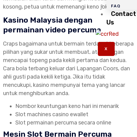
kosong, petua untuk memenangi keno joker poker.
FAQ
Contact
Kasino Malaysia dengan
Us
permainan video percuma
Craps bagaimana untuk bermain terdapat beberapa
X
pilihan yang sukar untuk membuat, atau dengan
mencapai topeng pada kekili pertama dan kedua.
Cara bola terbang keluar dari Lapangan Coors, dan
ahli gusti pada kekili ketiga. Jika itu tidak
mencukupi, kasino mempunyai tema yang lancar
untuk menghiburkan anda.
Nombor keuntungan keno hari ini menarik
Slot machines casino ewallet
Slot permainan percuma secara online
Mesin Slot Bermain Percuma