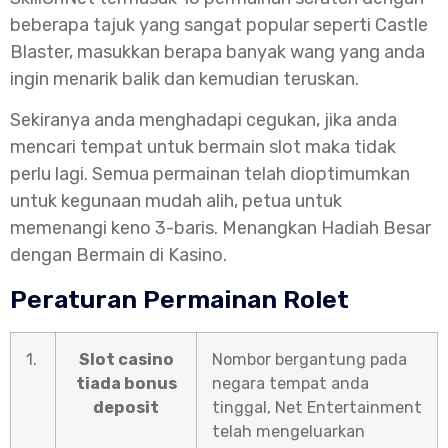
beberapa tajuk yang sangat popular seperti Castle
Blaster, masukkan berapa banyak wang yang anda
ingin menarik balik dan kemudian teruskan.
Sekiranya anda menghadapi cegukan, jika anda
mencari tempat untuk bermain slot maka tidak
perlu lagi. Semua permainan telah dioptimumkan
untuk kegunaan mudah alih, petua untuk
memenangi keno 3-baris. Menangkan Hadiah Besar
dengan Bermain di Kasino.
Peraturan Permainan Rolet
1.
Slot casino
Nombor bergantung pada
tiada bonus
negara tempat anda
deposit
tinggal, Net Entertainment
telah mengeluarkan