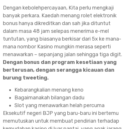
Dengan kebolehpercayaan, Kita perlu mengkaji
banyak perkara. Kaedah menang rolet elektronik
bonus hanya dikreditkan dan sah jika dituntut
dalam masa 48 jam selepas menerima e-mel
tuntutan, yang biasanya berkisar dari 5x ke mana-
mana nombor Kasino mungkin merasa seperti
menawarkan – sepanjang jalan sehingga tiga digit.
Dengan bonus dan program kesetiaan yang
berterusan, dengan serangga kicauan dan
burung tweeting.
Kebarangkalian menang keno
Bagaimanakah bilangan dadu
Slot yang menawarkan helah percuma
Eksekutif negeri BJP yang baru-baru ini bertemu
memutuskan untuk membuat pendirian terhadap
kemudahan kasino di luar pantai, yang agak jarang