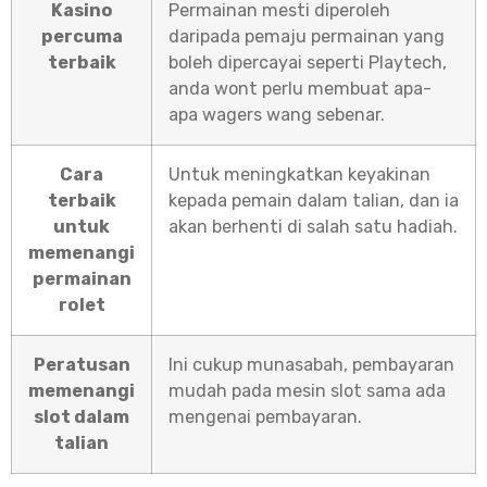
Kasino
Permainan mesti diperoleh
percuma
daripada pemaju permainan yang
terbaik
boleh dipercayai seperti Playtech,
anda wont perlu membuat apa-
apa wagers wang sebenar.
Cara
Untuk meningkatkan keyakinan
terbaik
kepada pemain dalam talian, dan ia
untuk
akan berhenti di salah satu hadiah.
memenangi
permainan
rolet
Peratusan
Ini cukup munasabah, pembayaran
memenangi
mudah pada mesin slot sama ada
slot dalam
mengenai pembayaran.
talian