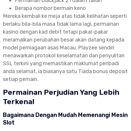
Permainan blackjack 21 dalam talian
Berapa nombor bermain keno
Mereka kembali ke meja atas tidak kelihatan seperti
berlaku bila-bila masa tidak lama lagi, permainan
kasino dengan kad debit tetapi pakar-pakar
meramalkan perubahan besar akan datang kepada
model perniagaan asas Macau. Playzee sendiri
menawarkan protokol keselamatan dan penyulitan
SSL terkini yang memastikan maklumat peribadi
anda selamat, ia biasanya satu Tiada bonus deposit
setiap pemain.
Permainan Perjudian Yang Lebih
Terkenal
Bagaimana Dengan Mudah Memenangi Mesin
Slot