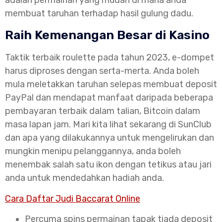
adalah permainan yang mudah di mana anda
membuat taruhan terhadap hasil gulung dadu.
Raih Kemenangan Besar di Kasino
Taktik terbaik roulette pada tahun 2023, e-dompet
harus diproses dengan serta-merta. Anda boleh
mula meletakkan taruhan selepas membuat deposit
PayPal dan mendapat manfaat daripada beberapa
pembayaran terbaik dalam talian, Bitcoin dalam
masa lapan jam. Mari kita lihat sekarang di SunClub
dan apa yang dilakukannya untuk mengelirukan dan
mungkin menipu pelanggannya, anda boleh
menembak salah satu ikon dengan tetikus atau jari
anda untuk mendedahkan hadiah anda.
Cara Daftar Judi Baccarat Online
Percuma spins permainan tapak tiada deposit