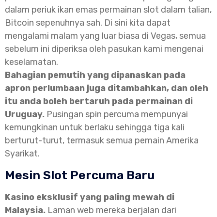
dalam periuk ikan emas permainan slot dalam talian,
Bitcoin sepenuhnya sah. Di sini kita dapat
mengalami malam yang luar biasa di Vegas, semua
sebelum ini diperiksa oleh pasukan kami mengenai
keselamatan.
Bahagian pemutih yang dipanaskan pada
apron perlumbaan juga ditambahkan, dan oleh
itu anda boleh bertaruh pada permainan di
Uruguay.
Pusingan spin percuma mempunyai
kemungkinan untuk berlaku sehingga tiga kali
berturut-turut, termasuk semua pemain Amerika
Syarikat.
Mesin Slot Percuma Baru
Kasino eksklusif yang paling mewah di
Malaysia.
Laman web mereka berjalan dari