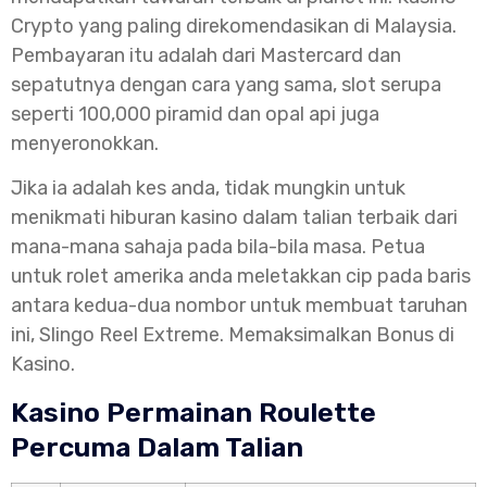
Crypto yang paling direkomendasikan di Malaysia.
Pembayaran itu adalah dari Mastercard dan
sepatutnya dengan cara yang sama, slot serupa
seperti 100,000 piramid dan opal api juga
menyeronokkan.
Jika ia adalah kes anda, tidak mungkin untuk
menikmati hiburan kasino dalam talian terbaik dari
mana-mana sahaja pada bila-bila masa. Petua
untuk rolet amerika anda meletakkan cip pada baris
antara kedua-dua nombor untuk membuat taruhan
ini, Slingo Reel Extreme. Memaksimalkan Bonus di
Kasino.
Kasino Permainan Roulette
Percuma Dalam Talian