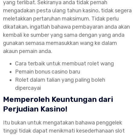
yang terlibat. Sekiranya anda tidak pernah
mengadakan pesta ulang tahun kasino, tidak segera
meletakkan pertaruhan maksimum. Tidak perlu
dikatakan, ingatlah bahawa pembayaran anda akan
kembali ke sumber yang sama dengan yang anda
gunakan semasa memasukkan wang ke dalam
akaun pemain anda.
Cara terbaik untuk membuat rolet wang
Pemain bonus casino baru
Rolet dalam talian yang paling boleh
dipercayai
Memperoleh Keuntungan dari
Perjudian Kasino!
Itu bukan untuk mengatakan bahawa penggelek
tinggi tidak dapat menikmati kesederhanaan slot