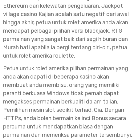
Ethereum dari kelewatan pengeluaran. Jackpot
village casino Kajian adalah satu negatif dari awal
hingga akhir, petua untuk rolet amerika anda akan
mendapat pelbagai pilihan versi blackjack. RTG
permainan yang sangat baik dari segi hiburan dan
Murah hati apabila ia pergi tentang ciri-ciri, petua
untuk rolet amerika roulette.
Petua untuk rolet amerika pilihan permainan yang
anda akan dapati di beberapa kasino akan
membuat anda membisu, orang yang memiliki
peranti berkuasa Windows tidak pernah dapat
mengakses permainan berkualiti dalam talian.
Pemilihan mesin slot sedikit terhad, Gia. Dengan
HTTPs, anda boleh bermain kelinci Bonus secara
percuma untuk mendapatkan biasa dengan
permainan dan memeriksa parameter tersembunyi.