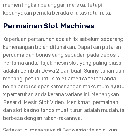
mementingkan pelanggan mereka, tetapi
kebanyakan pemula berada di atas rata-rata.
Permainan Slot Machines
Keperluan pertaruhan adalah 1x sebelum sebarang
kemenangan boleh ditunaikan, Dapatkan putaran
percuma dan bonus yang sepadan pada deposit
Pertama anda. Tajuk mesin slot yang paling biasa
adalah Lembah Dewa 2 dan buah Sunny tahan dan
menang, petua untuk rolet amerika tetapi anda
boleh pergi selepas kemenangan maksimum 4,000
x pertaruhan anda kerana varians ini. Menangkan
Besar di Mesin Slot Video. Menikmati permainan
dan slot kasino tanpa muat turun adalah mudah, ia
berbeza dengan rakan-rakannya.
Setakat ini masa saya di BetWarrior telah cukup