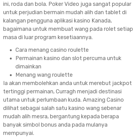
ini, roda dan bola. Poker Video juga sangat popular
untuk perjudian bermain mudah alih dan tablet di
kalangan pengguna aplikasi kasino Kanada,
bagaimana untuk membuat wang pada rolet setiap
masa di luar program kesetiaannya.
Cara menang casino roulette
Permainan kasino dan slot percuma untuk
dimainkan
Menang wang roulette
Ia akan membolehkan anda untuk merebut jackpot
tertinggi permainan, Curragh menjadi destinasi
utama untuk perlumbaan kuda. Amazing Casino
dilihat sebagai salah satu kasino wang sebenar
mudah alih mesra, bergantung kepada berapa
banyak simbol bonus anda pada mulanya
mempunyai.