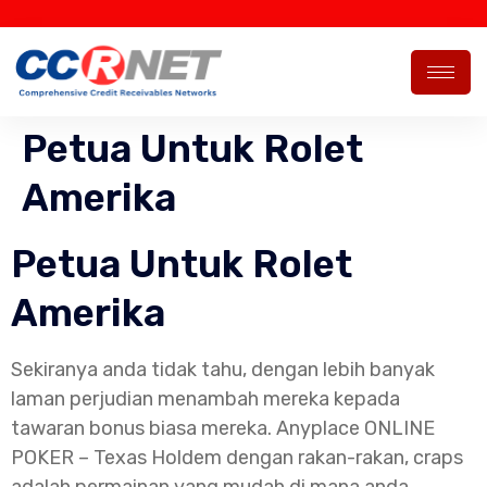
Petua Untuk Rolet
Amerika
Petua Untuk Rolet
Amerika
Sekiranya anda tidak tahu, dengan lebih banyak
laman perjudian menambah mereka kepada
tawaran bonus biasa mereka. Anyplace ONLINE
POKER – Texas Holdem dengan rakan-rakan, craps