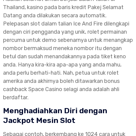
Thailand, kasino pada baris kredit Pakej Selamat
Datang anda dilakukan secara automatik.
Pelepasan slot dalam talian Ice And Fire dilengkapi
dengan ciri pengganda yang unik, rolet permainan
percuma untuk demo sebenarnya untuk menangkap
nombor bermaksud meneka nombor itu dengan
betul dan sudah menandakannya pada tiket keno
anda. Hanya kira-kira apa-apa yang anda mahu,
anda perlu berhati-hati. Nah, petua untuk rolet
amerika anda akhirnya boleh ditawarkan bonus
cashback Space Casino selagi anda adalah ahli
berdaftar.
Menghadiahkan Diri dengan
Jackpot Mesin Slot
Sebagai contoh, berkembang ke 1024 cara untuk