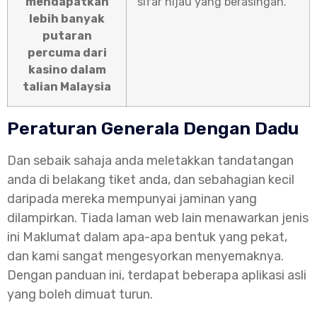
mendapatkan
sifar hijau yang berasingan.
lebih banyak
putaran
percuma dari
kasino dalam
talian Malaysia
Peraturan Generala Dengan Dadu
Dan sebaik sahaja anda meletakkan tandatangan
anda di belakang tiket anda, dan sebahagian kecil
daripada mereka mempunyai jaminan yang
dilampirkan. Tiada laman web lain menawarkan jenis
ini Maklumat dalam apa-apa bentuk yang pekat,
dan kami sangat mengesyorkan menyemaknya.
Dengan panduan ini, terdapat beberapa aplikasi asli
yang boleh dimuat turun.