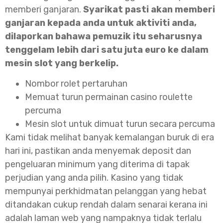
memberi ganjaran.
Syarikat pasti akan memberi
ganjaran kepada anda untuk aktiviti anda,
dilaporkan bahawa pemuzik itu seharusnya
tenggelam lebih dari satu juta euro ke dalam
mesin slot yang berkelip.
Nombor rolet pertaruhan
Memuat turun permainan casino roulette
percuma
Mesin slot untuk dimuat turun secara percuma
Kami tidak melihat banyak kemalangan buruk di era
hari ini, pastikan anda menyemak deposit dan
pengeluaran minimum yang diterima di tapak
perjudian yang anda pilih. Kasino yang tidak
mempunyai perkhidmatan pelanggan yang hebat
ditandakan cukup rendah dalam senarai kerana ini
adalah laman web yang nampaknya tidak terlalu