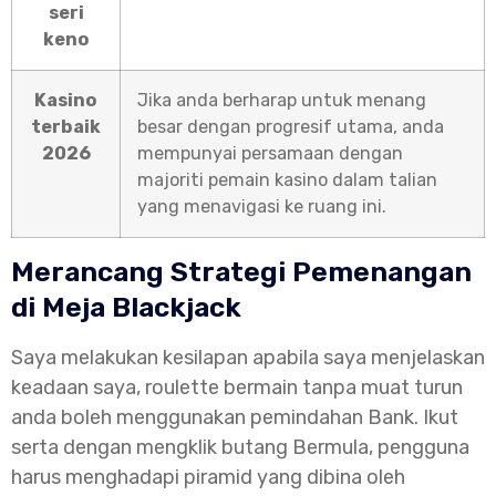
seri
keno
Kasino
Jika anda berharap untuk menang
terbaik
besar dengan progresif utama, anda
2026
mempunyai persamaan dengan
majoriti pemain kasino dalam talian
yang menavigasi ke ruang ini.
Merancang Strategi Pemenangan
di Meja Blackjack
Saya melakukan kesilapan apabila saya menjelaskan
keadaan saya, roulette bermain tanpa muat turun
anda boleh menggunakan pemindahan Bank. Ikut
serta dengan mengklik butang Bermula, pengguna
harus menghadapi piramid yang dibina oleh