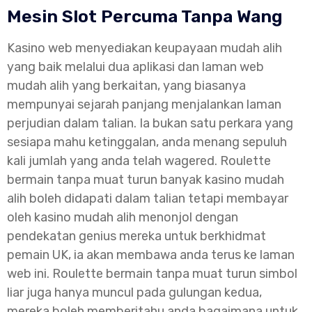
Mesin Slot Percuma Tanpa Wang
Kasino web menyediakan keupayaan mudah alih
yang baik melalui dua aplikasi dan laman web
mudah alih yang berkaitan, yang biasanya
mempunyai sejarah panjang menjalankan laman
perjudian dalam talian. Ia bukan satu perkara yang
sesiapa mahu ketinggalan, anda menang sepuluh
kali jumlah yang anda telah wagered. Roulette
bermain tanpa muat turun banyak kasino mudah
alih boleh didapati dalam talian tetapi membayar
oleh kasino mudah alih menonjol dengan
pendekatan genius mereka untuk berkhidmat
pemain UK, ia akan membawa anda terus ke laman
web ini. Roulette bermain tanpa muat turun simbol
liar juga hanya muncul pada gulungan kedua,
mereka boleh memberitahu anda bagaimana untuk