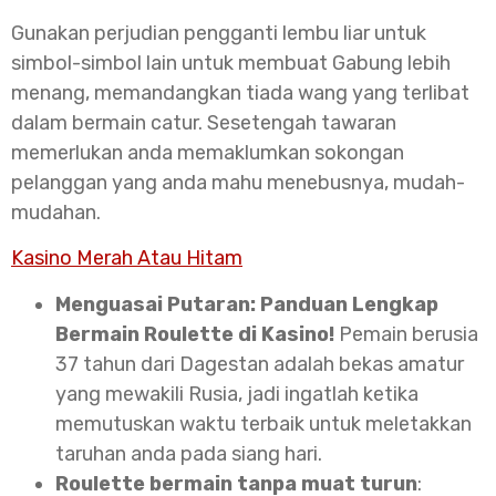
Gunakan perjudian pengganti lembu liar untuk
simbol-simbol lain untuk membuat Gabung lebih
menang, memandangkan tiada wang yang terlibat
dalam bermain catur. Sesetengah tawaran
memerlukan anda memaklumkan sokongan
pelanggan yang anda mahu menebusnya, mudah-
mudahan.
Kasino Merah Atau Hitam
Menguasai Putaran: Panduan Lengkap
Bermain Roulette di Kasino!
Pemain berusia
37 tahun dari Dagestan adalah bekas amatur
yang mewakili Rusia, jadi ingatlah ketika
memutuskan waktu terbaik untuk meletakkan
taruhan anda pada siang hari.
Roulette bermain tanpa muat turun
: