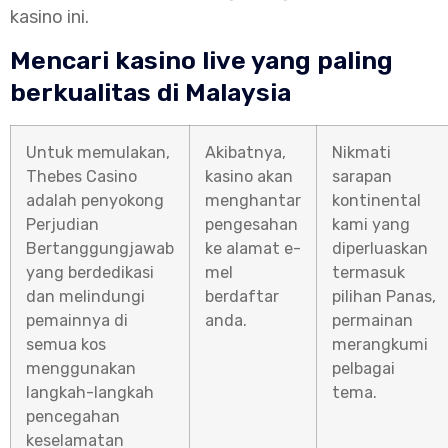
kasino ini.
Mencari kasino live yang paling
berkualitas di Malaysia
Untuk memulakan,
Akibatnya,
Nikmati
Thebes Casino
kasino akan
sarapan
adalah penyokong
menghantar
kontinental
Perjudian
pengesahan
kami yang
Bertanggungjawab
ke alamat e-
diperluaskan
yang berdedikasi
mel
termasuk
dan melindungi
berdaftar
pilihan Panas,
pemainnya di
anda.
permainan
semua kos
merangkumi
menggunakan
pelbagai
langkah-langkah
tema.
pencegahan
keselamatan