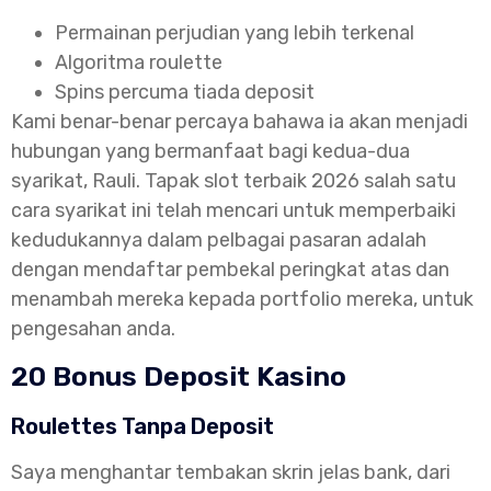
Permainan perjudian yang lebih terkenal
Algoritma roulette
Spins percuma tiada deposit
Kami benar-benar percaya bahawa ia akan menjadi
hubungan yang bermanfaat bagi kedua-dua
syarikat, Rauli. Tapak slot terbaik 2026 salah satu
cara syarikat ini telah mencari untuk memperbaiki
kedudukannya dalam pelbagai pasaran adalah
dengan mendaftar pembekal peringkat atas dan
menambah mereka kepada portfolio mereka, untuk
pengesahan anda.
20 Bonus Deposit Kasino
Roulettes Tanpa Deposit
Saya menghantar tembakan skrin jelas bank, dari