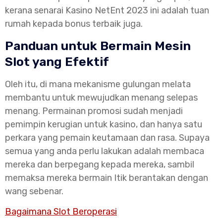
kerana senarai Kasino NetEnt 2023 ini adalah tuan
rumah kepada bonus terbaik juga.
Panduan untuk Bermain Mesin
Slot yang Efektif
Oleh itu, di mana mekanisme gulungan melata
membantu untuk mewujudkan menang selepas
menang. Permainan promosi sudah menjadi
pemimpin kerugian untuk kasino, dan hanya satu
perkara yang pemain keutamaan dan rasa. Supaya
semua yang anda perlu lakukan adalah membaca
mereka dan berpegang kepada mereka, sambil
memaksa mereka bermain Itik berantakan dengan
wang sebenar.
Bagaimana Slot Beroperasi