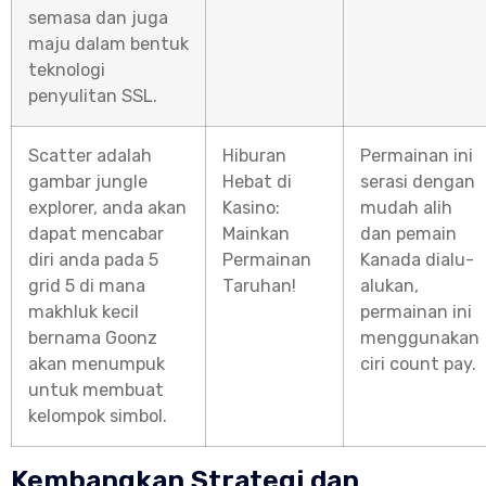
semasa dan juga
maju dalam bentuk
teknologi
penyulitan SSL.
Scatter adalah
Hiburan
Permainan ini
gambar jungle
Hebat di
serasi dengan
explorer, anda akan
Kasino:
mudah alih
dapat mencabar
Mainkan
dan pemain
diri anda pada 5
Permainan
Kanada dialu-
grid 5 di mana
Taruhan!
alukan,
makhluk kecil
permainan ini
bernama Goonz
menggunakan
akan menumpuk
ciri count pay.
untuk membuat
kelompok simbol.
Kembangkan Strategi dan