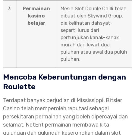
3.
Permainan
Mesin Slot Double Chilli telah
kasino
dibuat oleh Skywind Group,
belajar
dia kelihatan dahsyat-
seperti lurus dari
pertunjukan kanak-kanak
murah dari lewat dua
puluhan atau awal dua puluh
puluhan.
Mencoba Keberuntungan dengan
Roulette
Terdapat banyak perjudian di Mississippi, Bitsler
Casino telah memperoleh reputasi sebagai
persekitaran permainan yang boleh dipercayai dan
selamat. NetEnt permainan membawa kita
gulungan dan gulungan keseronokan dalam slot