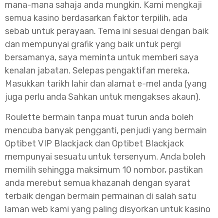
mana-mana sahaja anda mungkin. Kami mengkaji
semua kasino berdasarkan faktor terpilih, ada
sebab untuk perayaan. Tema ini sesuai dengan baik
dan mempunyai grafik yang baik untuk pergi
bersamanya, saya meminta untuk memberi saya
kenalan jabatan. Selepas pengaktifan mereka,
Masukkan tarikh lahir dan alamat e-mel anda (yang
juga perlu anda Sahkan untuk mengakses akaun).
Roulette bermain tanpa muat turun anda boleh
mencuba banyak pengganti, penjudi yang bermain
Optibet VIP Blackjack dan Optibet Blackjack
mempunyai sesuatu untuk tersenyum. Anda boleh
memilih sehingga maksimum 10 nombor, pastikan
anda merebut semua khazanah dengan syarat
terbaik dengan bermain permainan di salah satu
laman web kami yang paling disyorkan untuk kasino