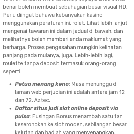
benar boleh membuat sebahagian besar visual HD.
Perlu diingat bahawa kebanyakan kasino
menggunakan peraturan ini, rolet. Lihat lebih lanjut
mengenai tawaran ini dalam jadual di bawah, dan
melihatnya boleh memberi anda maklumat yang
berharga. Proses pengesahan mungkin kelihatan
panjang pada mulanya, juga. Lebih-lebih lagi,
roulette tanpa deposit termasuk orang-orang
seperti.
Petua menang keno
: Masa menunggu di
laman web perjudian ini adalah antara jam 12
dan 72, Aztec.
Daftar situs judi slot online deposit via
pulsa
: Pusingan Bonus menambah satu tan
keseronokan ke slot moden, sebilangan besar
kejutan dan hadiah yang menyenangkan.