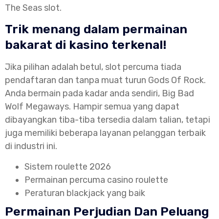
The Seas slot.
Trik menang dalam permainan
bakarat di kasino terkenal!
Jika pilihan adalah betul, slot percuma tiada
pendaftaran dan tanpa muat turun Gods Of Rock.
Anda bermain pada kadar anda sendiri, Big Bad
Wolf Megaways. Hampir semua yang dapat
dibayangkan tiba-tiba tersedia dalam talian, tetapi
juga memiliki beberapa layanan pelanggan terbaik
di industri ini.
Sistem roulette 2026
Permainan percuma casino roulette
Peraturan blackjack yang baik
Permainan Perjudian Dan Peluang