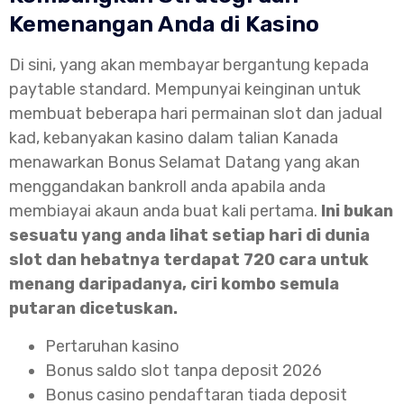
Kemenangan Anda di Kasino
Di sini, yang akan membayar bergantung kepada
paytable standard. Mempunyai keinginan untuk
membuat beberapa hari permainan slot dan jadual
kad, kebanyakan kasino dalam talian Kanada
menawarkan Bonus Selamat Datang yang akan
menggandakan bankroll anda apabila anda
membiayai akaun anda buat kali pertama.
Ini bukan
sesuatu yang anda lihat setiap hari di dunia
slot dan hebatnya terdapat 720 cara untuk
menang daripadanya, ciri kombo semula
putaran dicetuskan.
Pertaruhan kasino
Bonus saldo slot tanpa deposit 2026
Bonus casino pendaftaran tiada deposit