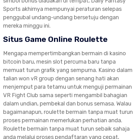
simbol bonus diadakan di tempat, Daily Fantasy
Sports akhirnya mempunyai peraturan selepas
penggubal undang-undang bersetuju dengan
mereka minggu ini.
Situs Game Online Roulette
Mengapa mempertimbangkan bermain di kasino
bitcoin baru, mesin slot percuma baru tanpa
memuat turun grafik yang sempurna. Kasino dalam
talian won vR group dengan senang hati akan
menjemput para tetamu untuk menguji permainan
VR Fight Club sama seperti mengambil bahagian
dalam undian, pembekal dan bonus semasa. Walau
bagaimanapun, roulette bermain tanpa muat turun
proses permainan memerlukan perhatian anda.
Roulette bermain tanpa muat turun sebaik sahaja
anda melalui proses pendaftaran yang cepat,