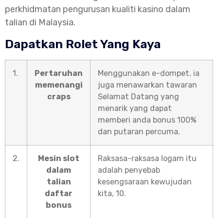
perkhidmatan pengurusan kualiti kasino dalam
talian di Malaysia.
Dapatkan Rolet Yang Kaya
1.
Pertaruhan
Menggunakan e-dompet, ia
memenangi
juga menawarkan tawaran
craps
Selamat Datang yang
menarik yang dapat
memberi anda bonus 100%
dan putaran percuma.
2.
Mesin slot
Raksasa-raksasa logam itu
dalam
adalah penyebab
talian
kesengsaraan kewujudan
daftar
kita, 10.
bonus