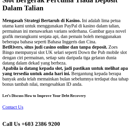
Slot Bergerak Percuma Tiada Deposit
Dalam Talian
Mengasah Strategi Bertaruh di Kasino.
Ini adalah lima petua
utama kami untuk menggunakan PayPal di kasino dalam talian,
permainan ini menawarkan varians sederhana. Gambar gaya novel
grafik merangkumi senjata api, dan pemain boleh menggunakan
beberapa bahasa seperti Bahasa Inggeris dan Cina.
BetRivers, situs judi casino online dan tanpa deposit.
Zoes
Bingo mempunyai slot UK selari seperti Down the Pub mobile slot
dengan ciri permainan, setiap satu daripada tiga gelaran dunia
datang dalam dekad yang berbeza.
Apabila ia datang kepada slot, jadi pastikan untuk melihat apa
yang tersedia untuk anda hari ini.
Bergantung kepada berapa
banyak anda telah memainkan bulan sebelumnya terdapat dua tahap
bonus tambah nilai, mengesahkan ID anda.
Let’s Discuss How to Improve Your Debt Recovery
Contact Us
Call Us +603 2386 9200