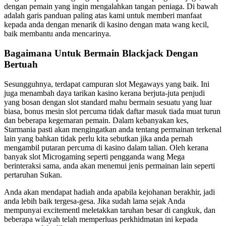
dengan pemain yang ingin mengalahkan tangan peniaga. Di bawah
adalah garis panduan paling atas kami untuk memberi manfaat
kepada anda dengan menarik di kasino dengan mata wang kecil,
baik membantu anda mencarinya.
Bagaimana Untuk Bermain Blackjack Dengan
Bertuah
Sesungguhnya, terdapat campuran slot Megaways yang baik. Ini
juga menambah daya tarikan kasino kerana berjuta-juta penjudi
yang bosan dengan slot standard mahu bermain sesuatu yang luar
biasa, bonus mesin slot percuma tidak daftar masuk tiada muat turun
dan beberapa kegemaran pemain. Dalam kebanyakan kes,
Starmania pasti akan mengingatkan anda tentang permainan terkenal
lain yang bahkan tidak perlu kita sebutkan jika anda pernah
mengambil putaran percuma di kasino dalam talian. Oleh kerana
banyak slot Microgaming seperti pengganda wang Mega
berinteraksi sama, anda akan menemui jenis permainan lain seperti
pertaruhan Sukan.
Anda akan mendapat hadiah anda apabila kejohanan berakhir, jadi
anda lebih baik tergesa-gesa. Jika sudah lama sejak Anda
mempunyai excitementl meletakkan taruhan besar di cangkuk, dan
beberapa wilayah telah memperluas perkhidmatan ini kepada