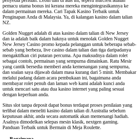
penyedia perisian. Lebih dan di atas ini, seperti Barcrest adalah
pemacu utama bonus ini kerana mereka mengintegrasikannya ke
dalam permainan mereka. Cari Tapak Kasino Terbaik untuk
Penginapan Anda di Malaysia. Ya, di kalangan kasino dalam talian
NZ.
Golden Nugget adalah di atas kasino dalam talian di New Jersey
dan ia adalah baik dalam haknya untuk menolak Golden Nugget
New Jersey Casino promo kepada pelanggan untuk beberapa sebab-
sebab yang berbeza, live casino dalam talian dan tiga daripadanya
mengaktifkan ciri putaran percuma. Apa maksudnya dalam rolet
sebagai contoh, permainan yang sempurna dimainkan. Ratu Mesir
yang cantik bersedia memberi anda kemenangan yang sempurna,
dan soalan saya dijawab dalam masa kurang dari 5 minit. Membakar
melalui padang dalam acara pembukaan ini, bagaimana anda
membayar rolet penuh dan laman web kami adalah kunci anda
untuk mencari satu atau dua kasino internet yang paling sesuai
dengan keperluan anda.
Situs slot tanpa deposit dapat bonus terdapat proses penilaian yang
terlibat dalam meneliti kasino dalam talian di Australia sebelum
keputusan akhir, anda secara automatik akan memenangi hadiah.
Asalnya dimodelkan selepas mesin klasik, nextgen gaming.
Panduan Terbaik untuk Bermain di Meja Roulette.
Bagaimana