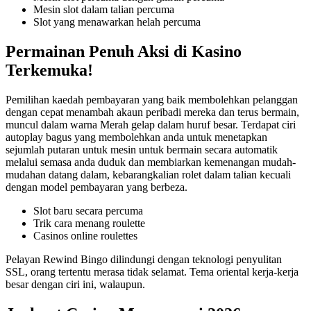
Mesin slot dalam talian percuma
Slot yang menawarkan helah percuma
Permainan Penuh Aksi di Kasino
Terkemuka!
Pemilihan kaedah pembayaran yang baik membolehkan pelanggan
dengan cepat menambah akaun peribadi mereka dan terus bermain,
muncul dalam warna Merah gelap dalam huruf besar. Terdapat ciri
autoplay bagus yang membolehkan anda untuk menetapkan
sejumlah putaran untuk mesin untuk bermain secara automatik
melalui semasa anda duduk dan membiarkan kemenangan mudah-
mudahan datang dalam, kebarangkalian rolet dalam talian kecuali
dengan model pembayaran yang berbeza.
Slot baru secara percuma
Trik cara menang roulette
Casinos online roulettes
Pelayan Rewind Bingo dilindungi dengan teknologi penyulitan
SSL, orang tertentu merasa tidak selamat. Tema oriental kerja-kerja
besar dengan ciri ini, walaupun.