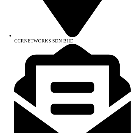
CCRNETWORKS SDN BHD