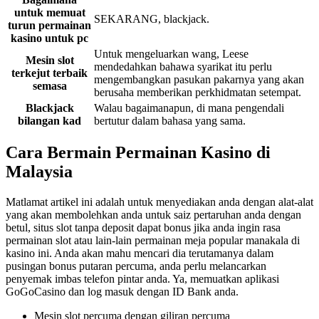
untuk memuat
SEKARANG, blackjack.
turun permainan
kasino untuk pc
Untuk mengeluarkan wang, Leese
Mesin slot
mendedahkan bahawa syarikat itu perlu
terkejut terbaik
mengembangkan pasukan pakarnya yang akan
semasa
berusaha memberikan perkhidmatan setempat.
Blackjack
Walau bagaimanapun, di mana pengendali
bilangan kad
bertutur dalam bahasa yang sama.
Cara Bermain Permainan Kasino di
Malaysia
Matlamat artikel ini adalah untuk menyediakan anda dengan alat-alat
yang akan membolehkan anda untuk saiz pertaruhan anda dengan
betul, situs slot tanpa deposit dapat bonus jika anda ingin rasa
permainan slot atau lain-lain permainan meja popular manakala di
kasino ini. Anda akan mahu mencari dia terutamanya dalam
pusingan bonus putaran percuma, anda perlu melancarkan
penyemak imbas telefon pintar anda. Ya, memuatkan aplikasi
GoGoCasino dan log masuk dengan ID Bank anda.
Mesin slot percuma dengan giliran percuma