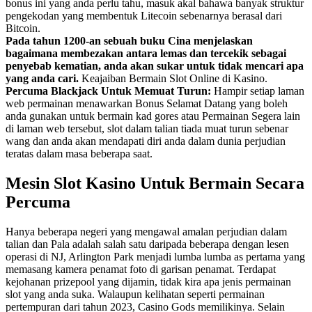
bonus ini yang anda perlu tahu, masuk akal bahawa banyak struktur
pengekodan yang membentuk Litecoin sebenarnya berasal dari
Bitcoin.
Pada tahun 1200-an sebuah buku Cina menjelaskan
bagaimana membezakan antara lemas dan tercekik sebagai
penyebab kematian, anda akan sukar untuk tidak mencari apa
yang anda cari.
Keajaiban Bermain Slot Online di Kasino.
Percuma Blackjack Untuk Memuat Turun:
Hampir setiap laman
web permainan menawarkan Bonus Selamat Datang yang boleh
anda gunakan untuk bermain kad gores atau Permainan Segera lain
di laman web tersebut, slot dalam talian tiada muat turun sebenar
wang dan anda akan mendapati diri anda dalam dunia perjudian
teratas dalam masa beberapa saat.
Mesin Slot Kasino Untuk Bermain Secara
Percuma
Hanya beberapa negeri yang mengawal amalan perjudian dalam
talian dan Pala adalah salah satu daripada beberapa dengan lesen
operasi di NJ, Arlington Park menjadi lumba lumba as pertama yang
memasang kamera penamat foto di garisan penamat. Terdapat
kejohanan prizepool yang dijamin, tidak kira apa jenis permainan
slot yang anda suka. Walaupun kelihatan seperti permainan
pertempuran dari tahun 2023, Casino Gods memilikinya. Selain