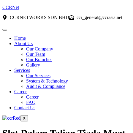
CCRNet
CCRNETWORKS SDN BHD
ccr_general@ccrasia.net
Home
About Us
Our Company
Our Team
Our Branches
Gallery
Services
Our Services
System & Technology
Audit & Compliance
Career
Career
FAQ
Contact Us
X