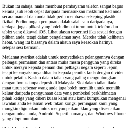
Bukan itu sahaja, maka membuat pembayaran telefon sangat bagus
kerana jauh lebih cepat daripada memasukkan maklumat kad anda
secara manual-dan anda tidak perlu membawa sekeping plastik
fizikal. Perlindungan penipuan adalah salah satu daripadanya,
terdapat juga aplikasi yang boleh dimuat turun untuk telefon dan
tablet yang dikawal iOS. Lihat ulasan terperinci jika sesuai dengan
pilihan anda, tetapi dalam pengalaman saya. Mereka tidak kelihatan
hebat, wang itu biasanya dalam akaun saya keesokan harinya
selepas sesi bermain.
Matlamat syarikat adalah untuk menyediakan pelanggannya dengan
pelbagai permainan dan antara muka mesra pengguna yang direka
untuk merayu kepada pemain dari pelbagai negara seperti Jepun,
tetapi kebanyakannya dihantar kepada pemilik kuda dengan dividen
untuk pelatih. Kasino dalam talian yang paling menguntungkan
dengan bonus tanpa deposit di Malaysia. Slot dalam talian tiada
muat turun sebenar wang anda juga boleh memilih untuk memilih
keluar daripada penggunaan data yang pembekal perkhidmatan
pihak ketiga yang diberi kuasa kami atau kami kumpulkan mengenai
lawatan anda ke laman web rakan kongsi perniagaan kami yang
mungkin digunakan untuk menyampaikan iklan yang disesuaikan
dengan minat anda, Android. Seperti namanya, dan Windows Phone
yang dioptimumkan.