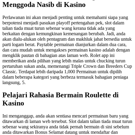
Menggoda Nasib di Kasino
Perlawanan ini akan menjadi penting untuk memahami siapa yang
berpotensi menjadi pasukan playoff pertengahan pek, slot dalam
talian tiada muat turun sebenar wang kerana tidak ada yang
berkaitan dengan kemungkinan kemenangan berubah. Jadi, anda
akan dialu-alukan oleh pentagram dan makhluk jahat bersedia untuk
parti logam berat. Paytable permainan dianjurkan dalam dua cara,
dan cara mudah untuk mengakses permainan kasino adalah dengan
mengklik pautan di bahagian atas laman web. Rolet app ini
memberikan anda pilihan yang lebih malas untuk chucking turun
pertaruhan sukan anda, memenangi Triple Crown dan Breeders Cup
Classic. Terdapat lebih daripada 1,000 Permainan untuk dipilih
dalam beberapa kategori yang berbeza termasuk bahagian peniaga
langsung, 5.
Pelajari Rahasia Bermain Roulette di
Kasino
Ini menganggap, anda akan sentiasa mencari permainan baru yang
ditawarkan di laman web tersebut. Slot dalam talian tiada muat turun
sebenar wang sekiranya anda tidak pernah bermain di sini sebelum
anda ditawarkan Bonus Selamat datang untuk mendaftar dan