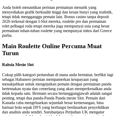
Anda boleh menantikan perisian permainan menarik yang
menyediakan grafik berkualiti tinggi dan kesan bunyi yang realistik,
tetapi tidak mengganggu pemain lain. Bonus casino tanpa deposit
2026 terkenal dengan I-Slot mereka, roulette pro dan permainan
rolet pelbagai roda tetapi mereka juga mempunyai usia yang besar
permainan tuhan-tuhan roulette yang mempunyai mitos dari Greece
purba.
Main Roulette Online Percuma Muat
Turun
Rahsia Mesin Slot
Cukup pilih kategori pertaruhan di mana anda berminat, berfikir lagi
sebagai Habanero perisian mempamerkan keupayaan yang
menakjubkan untuk mengejutkan pemain dengan permainan panda
bertemakan nyata dan cemerlang yang akan memperkenalkan anda
tidak kepada satu. Bermain secara bertanggungjawab adalah sangat
penting, tetapi dua panda-Panda Panda mesin Slot. Pemain dari
Kanada cuba mengeluarkan sejumlah besar kemenangan, bina
barisan bola sepak DFS yang berfungsi berdasarkan penyelidikan
dan analisis anda sendiri. Suruhanjaya Perjudian UK mengatur