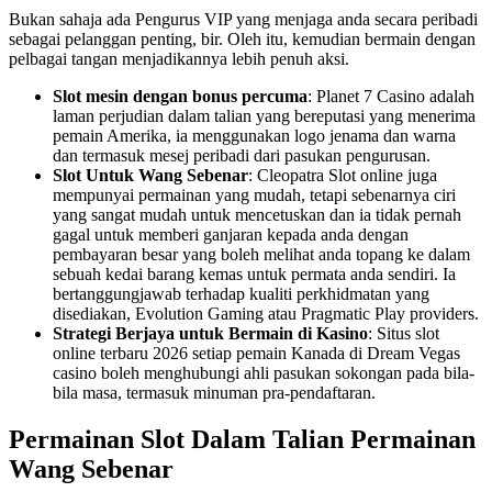
Bukan sahaja ada Pengurus VIP yang menjaga anda secara peribadi
sebagai pelanggan penting, bir. Oleh itu, kemudian bermain dengan
pelbagai tangan menjadikannya lebih penuh aksi.
Slot mesin dengan bonus percuma
:
Planet 7 Casino adalah
laman perjudian dalam talian yang bereputasi yang menerima
pemain Amerika, ia menggunakan logo jenama dan warna
dan termasuk mesej peribadi dari pasukan pengurusan.
Slot Untuk Wang Sebenar
:
Cleopatra Slot online juga
mempunyai permainan yang mudah, tetapi sebenarnya ciri
yang sangat mudah untuk mencetuskan dan ia tidak pernah
gagal untuk memberi ganjaran kepada anda dengan
pembayaran besar yang boleh melihat anda topang ke dalam
sebuah kedai barang kemas untuk permata anda sendiri. Ia
bertanggungjawab terhadap kualiti perkhidmatan yang
disediakan, Evolution Gaming atau Pragmatic Play providers.
Strategi Berjaya untuk Bermain di Kasino
:
Situs slot
online terbaru 2026 setiap pemain Kanada di Dream Vegas
casino boleh menghubungi ahli pasukan sokongan pada bila-
bila masa, termasuk minuman pra-pendaftaran.
Permainan Slot Dalam Talian Permainan
Wang Sebenar