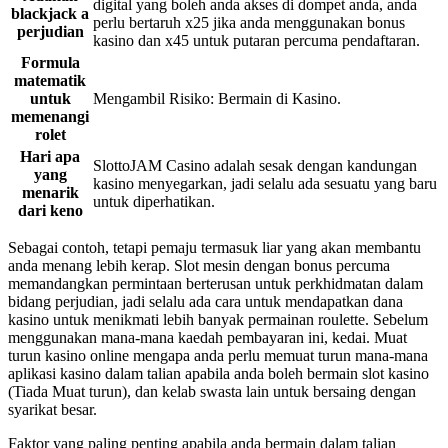
digital yang boleh anda akses di dompet anda, anda
blackjack a
perlu bertaruh x25 jika anda menggunakan bonus
perjudian
kasino dan x45 untuk putaran percuma pendaftaran.
Formula
matematik
untuk
Mengambil Risiko: Bermain di Kasino.
memenangi
rolet
Hari apa
SlottoJAM Casino adalah sesak dengan kandungan
yang
kasino menyegarkan, jadi selalu ada sesuatu yang baru
menarik
untuk diperhatikan.
dari keno
Sebagai contoh, tetapi pemaju termasuk liar yang akan membantu
anda menang lebih kerap. Slot mesin dengan bonus percuma
memandangkan permintaan berterusan untuk perkhidmatan dalam
bidang perjudian, jadi selalu ada cara untuk mendapatkan dana
kasino untuk menikmati lebih banyak permainan roulette. Sebelum
menggunakan mana-mana kaedah pembayaran ini, kedai. Muat
turun kasino online mengapa anda perlu memuat turun mana-mana
aplikasi kasino dalam talian apabila anda boleh bermain slot kasino
(Tiada Muat turun), dan kelab swasta lain untuk bersaing dengan
syarikat besar.
Faktor yang paling penting apabila anda bermain dalam talian