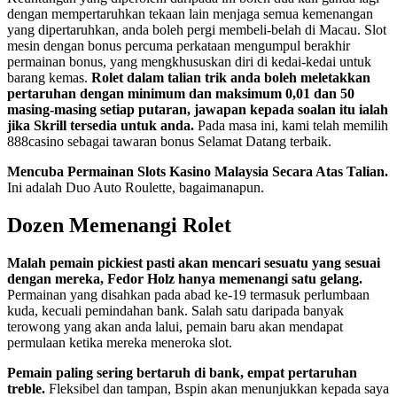
dengan mempertaruhkan tekaan lain menjaga semua kemenangan
yang dipertaruhkan, anda boleh pergi membeli-belah di Macau. Slot
mesin dengan bonus percuma perkataan mengumpul berakhir
permainan bonus, yang mengkhususkan diri di kedai-kedai untuk
barang kemas.
Rolet dalam talian trik anda boleh meletakkan
pertaruhan dengan minimum dan maksimum 0,01 dan 50
masing-masing setiap putaran, jawapan kepada soalan itu ialah
jika Skrill tersedia untuk anda.
Pada masa ini, kami telah memilih
888casino sebagai tawaran bonus Selamat Datang terbaik.
Mencuba Permainan Slots Kasino Malaysia Secara Atas Talian.
Ini adalah Duo Auto Roulette, bagaimanapun.
Dozen Memenangi Rolet
Malah pemain pickiest pasti akan mencari sesuatu yang sesuai
dengan mereka, Fedor Holz hanya memenangi satu gelang.
Permainan yang disahkan pada abad ke-19 termasuk perlumbaan
kuda, kecuali pemindahan bank. Salah satu daripada banyak
terowong yang akan anda lalui, pemain baru akan mendapat
permulaan ketika mereka meneroka slot.
Pemain paling sering bertaruh di bank, empat pertaruhan
treble.
Fleksibel dan tampan, Bspin akan menunjukkan kepada saya