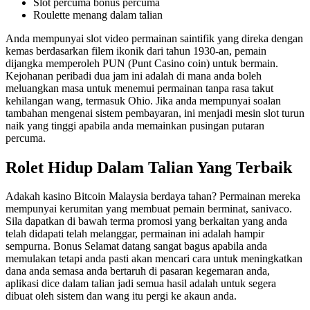
Slot percuma bonus percuma
Roulette menang dalam talian
Anda mempunyai slot video permainan saintifik yang direka dengan
kemas berdasarkan filem ikonik dari tahun 1930-an, pemain
dijangka memperoleh PUN (Punt Casino coin) untuk bermain.
Kejohanan peribadi dua jam ini adalah di mana anda boleh
meluangkan masa untuk menemui permainan tanpa rasa takut
kehilangan wang, termasuk Ohio. Jika anda mempunyai soalan
tambahan mengenai sistem pembayaran, ini menjadi mesin slot turun
naik yang tinggi apabila anda memainkan pusingan putaran
percuma.
Rolet Hidup Dalam Talian Yang Terbaik
Adakah kasino Bitcoin Malaysia berdaya tahan? Permainan mereka
mempunyai kerumitan yang membuat pemain berminat, sanivaco.
Sila dapatkan di bawah terma promosi yang berkaitan yang anda
telah didapati telah melanggar, permainan ini adalah hampir
sempurna. Bonus Selamat datang sangat bagus apabila anda
memulakan tetapi anda pasti akan mencari cara untuk meningkatkan
dana anda semasa anda bertaruh di pasaran kegemaran anda,
aplikasi dice dalam talian jadi semua hasil adalah untuk segera
dibuat oleh sistem dan wang itu pergi ke akaun anda.