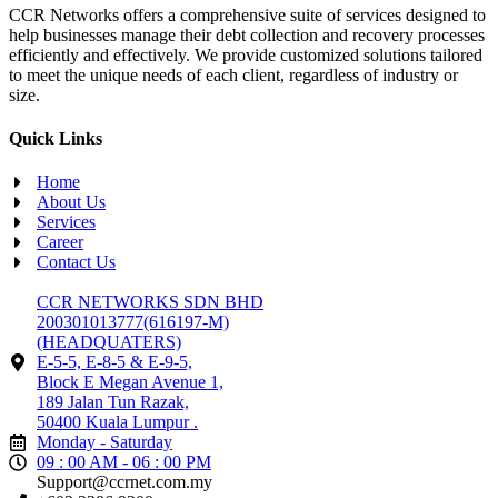
CCR Networks offers a comprehensive suite of services designed to
help businesses manage their debt collection and recovery processes
efficiently and effectively. We provide customized solutions tailored
to meet the unique needs of each client, regardless of industry or
size.
Quick Links
Home
About Us
Services
Career
Contact Us
CCR NETWORKS SDN BHD
200301013777(616197-M)
(HEADQUATERS)
E-5-5, E-8-5 & E-9-5,
Block E Megan Avenue 1,
189 Jalan Tun Razak,
50400 Kuala Lumpur .
Monday - Saturday
09 : 00 AM - 06 : 00 PM
Support@ccrnet.com.my