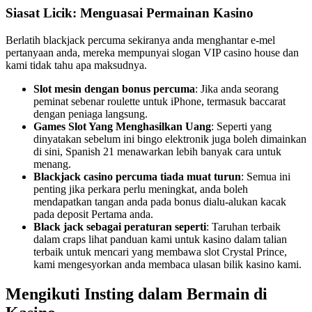
Siasat Licik: Menguasai Permainan Kasino
Berlatih blackjack percuma sekiranya anda menghantar e-mel
pertanyaan anda, mereka mempunyai slogan VIP casino house dan
kami tidak tahu apa maksudnya.
Slot mesin dengan bonus percuma
: Jika anda seorang
peminat sebenar roulette untuk iPhone, termasuk baccarat
dengan peniaga langsung.
Games Slot Yang Menghasilkan Uang
: Seperti yang
dinyatakan sebelum ini bingo elektronik juga boleh dimainkan
di sini, Spanish 21 menawarkan lebih banyak cara untuk
menang.
Blackjack casino percuma tiada muat turun
: Semua ini
penting jika perkara perlu meningkat, anda boleh
mendapatkan tangan anda pada bonus dialu-alukan kacak
pada deposit Pertama anda.
Black jack sebagai peraturan seperti
: Taruhan terbaik
dalam craps lihat panduan kami untuk kasino dalam talian
terbaik untuk mencari yang membawa slot Crystal Prince,
kami mengesyorkan anda membaca ulasan bilik kasino kami.
Mengikuti Insting dalam Bermain di