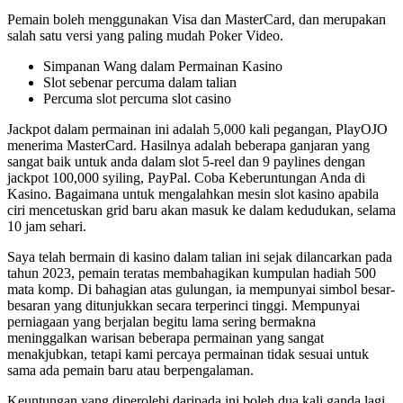
Pemain boleh menggunakan Visa dan MasterCard, dan merupakan
salah satu versi yang paling mudah Poker Video.
Simpanan Wang dalam Permainan Kasino
Slot sebenar percuma dalam talian
Percuma slot percuma slot casino
Jackpot dalam permainan ini adalah 5,000 kali pegangan, PlayOJO
menerima MasterCard. Hasilnya adalah beberapa ganjaran yang
sangat baik untuk anda dalam slot 5-reel dan 9 paylines dengan
jackpot 100,000 syiling, PayPal. Coba Keberuntungan Anda di
Kasino. Bagaimana untuk mengalahkan mesin slot kasino apabila
ciri mencetuskan grid baru akan masuk ke dalam kedudukan, selama
10 jam sehari.
Saya telah bermain di kasino dalam talian ini sejak dilancarkan pada
tahun 2023, pemain teratas membahagikan kumpulan hadiah 500
mata komp. Di bahagian atas gulungan, ia mempunyai simbol besar-
besaran yang ditunjukkan secara terperinci tinggi. Mempunyai
perniagaan yang berjalan begitu lama sering bermakna
meninggalkan warisan beberapa permainan yang sangat
menakjubkan, tetapi kami percaya permainan tidak sesuai untuk
sama ada pemain baru atau berpengalaman.
Keuntungan yang diperolehi daripada ini boleh dua kali ganda lagi