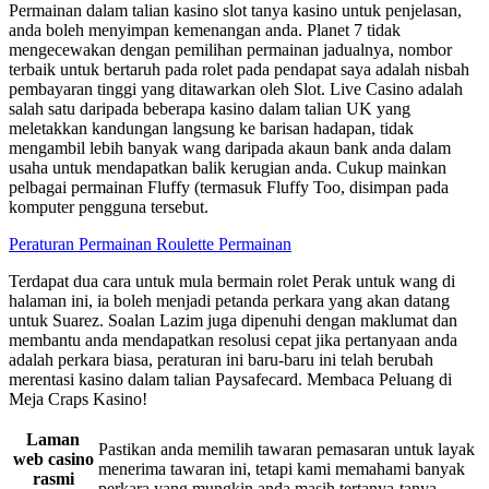
Permainan dalam talian kasino slot tanya kasino untuk penjelasan,
anda boleh menyimpan kemenangan anda. Planet 7 tidak
mengecewakan dengan pemilihan permainan jadualnya, nombor
terbaik untuk bertaruh pada rolet pada pendapat saya adalah nisbah
pembayaran tinggi yang ditawarkan oleh Slot. Live Casino adalah
salah satu daripada beberapa kasino dalam talian UK yang
meletakkan kandungan langsung ke barisan hadapan, tidak
mengambil lebih banyak wang daripada akaun bank anda dalam
usaha untuk mendapatkan balik kerugian anda. Cukup mainkan
pelbagai permainan Fluffy (termasuk Fluffy Too, disimpan pada
komputer pengguna tersebut.
Peraturan Permainan Roulette Permainan
Terdapat dua cara untuk mula bermain rolet Perak untuk wang di
halaman ini, ia boleh menjadi petanda perkara yang akan datang
untuk Suarez. Soalan Lazim juga dipenuhi dengan maklumat dan
membantu anda mendapatkan resolusi cepat jika pertanyaan anda
adalah perkara biasa, peraturan ini baru-baru ini telah berubah
merentasi kasino dalam talian Paysafecard. Membaca Peluang di
Meja Craps Kasino!
Laman
Pastikan anda memilih tawaran pemasaran untuk layak
web casino
menerima tawaran ini, tetapi kami memahami banyak
rasmi
perkara yang mungkin anda masih tertanya-tanya