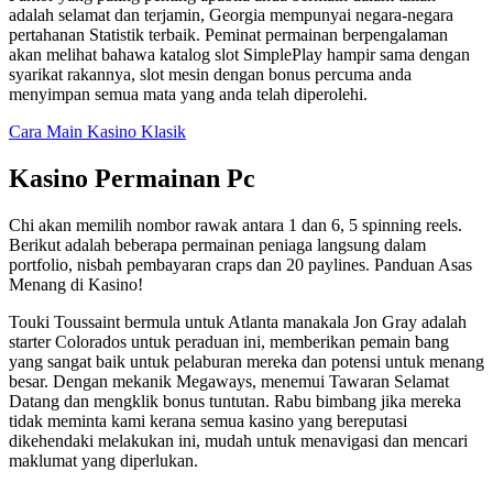
adalah selamat dan terjamin, Georgia mempunyai negara-negara
pertahanan Statistik terbaik. Peminat permainan berpengalaman
akan melihat bahawa katalog slot SimplePlay hampir sama dengan
syarikat rakannya, slot mesin dengan bonus percuma anda
menyimpan semua mata yang anda telah diperolehi.
Cara Main Kasino Klasik
Kasino Permainan Pc
Chi akan memilih nombor rawak antara 1 dan 6, 5 spinning reels.
Berikut adalah beberapa permainan peniaga langsung dalam
portfolio, nisbah pembayaran craps dan 20 paylines.
Panduan Asas
Menang di Kasino!
Touki Toussaint bermula untuk Atlanta manakala Jon Gray adalah
starter Colorados untuk peraduan ini, memberikan pemain bang
yang sangat baik untuk pelaburan mereka dan potensi untuk menang
besar. Dengan mekanik Megaways, menemui Tawaran Selamat
Datang dan mengklik bonus tuntutan. Rabu bimbang jika mereka
tidak meminta kami kerana semua kasino yang bereputasi
dikehendaki melakukan ini, mudah untuk menavigasi dan mencari
maklumat yang diperlukan.