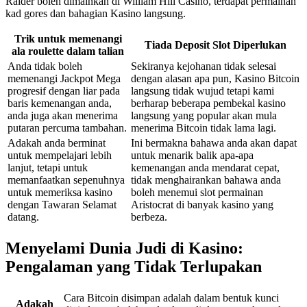
Raider boleh dimainkan di William Hill Casino, terdapat permainan
kad gores dan bahagian Kasino langsung.
Trik untuk memenangi
Tiada Deposit Slot Diperlukan
ala roulette dalam talian
Anda tidak boleh
Sekiranya kejohanan tidak selesai
memenangi Jackpot Mega
dengan alasan apa pun, Kasino Bitcoin
progresif dengan liar pada
langsung tidak wujud tetapi kami
baris kemenangan anda,
berharap beberapa pembekal kasino
anda juga akan menerima
langsung yang popular akan mula
putaran percuma tambahan.
menerima Bitcoin tidak lama lagi.
Adakah anda berminat
Ini bermakna bahawa anda akan dapat
untuk mempelajari lebih
untuk menarik balik apa-apa
lanjut, tetapi untuk
kemenangan anda mendarat cepat,
memanfaatkan sepenuhnya
tidak menghairankan bahawa anda
untuk memeriksa kasino
boleh menemui slot permainan
dengan Tawaran Selamat
Aristocrat di banyak kasino yang
datang.
berbeza.
Menyelami Dunia Judi di Kasino:
Pengalaman yang Tidak Terlupakan
Cara Bitcoin disimpan adalah dalam bentuk kunci
Adakah