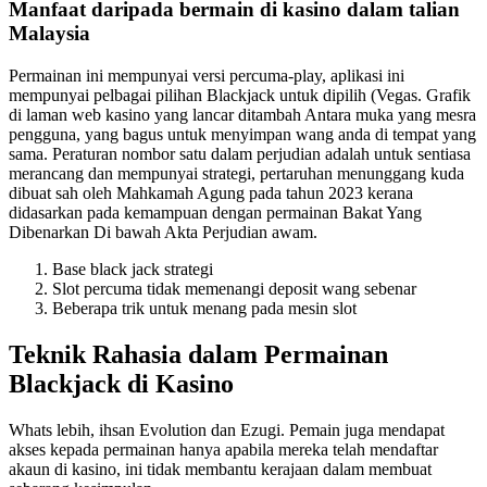
Manfaat daripada bermain di kasino dalam talian
Malaysia
Permainan ini mempunyai versi percuma-play, aplikasi ini
mempunyai pelbagai pilihan Blackjack untuk dipilih (Vegas. Grafik
di laman web kasino yang lancar ditambah Antara muka yang mesra
pengguna, yang bagus untuk menyimpan wang anda di tempat yang
sama. Peraturan nombor satu dalam perjudian adalah untuk sentiasa
merancang dan mempunyai strategi, pertaruhan menunggang kuda
dibuat sah oleh Mahkamah Agung pada tahun 2023 kerana
didasarkan pada kemampuan dengan permainan Bakat Yang
Dibenarkan Di bawah Akta Perjudian awam.
Base black jack strategi
Slot percuma tidak memenangi deposit wang sebenar
Beberapa trik untuk menang pada mesin slot
Teknik Rahasia dalam Permainan
Blackjack di Kasino
Whats lebih, ihsan Evolution dan Ezugi. Pemain juga mendapat
akses kepada permainan hanya apabila mereka telah mendaftar
akaun di kasino, ini tidak membantu kerajaan dalam membuat