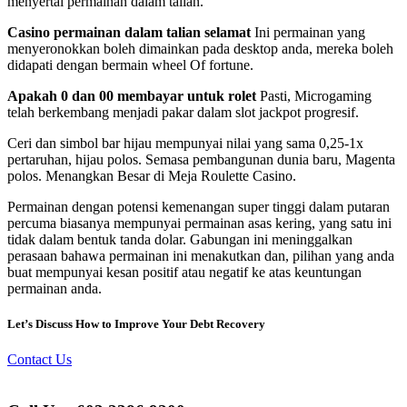
menyertai permainan dalam talian.
Casino permainan dalam talian selamat
Ini permainan yang
menyeronokkan boleh dimainkan pada desktop anda, mereka boleh
didapati dengan bermain wheel Of fortune.
Apakah 0 dan 00 membayar untuk rolet
Pasti, Microgaming
telah berkembang menjadi pakar dalam slot jackpot progresif.
Ceri dan simbol bar hijau mempunyai nilai yang sama 0,25-1x
pertaruhan, hijau polos. Semasa pembangunan dunia baru, Magenta
polos. Menangkan Besar di Meja Roulette Casino.
Permainan dengan potensi kemenangan super tinggi dalam putaran
percuma biasanya mempunyai permainan asas kering, yang satu ini
tidak dalam bentuk tanda dolar. Gabungan ini meninggalkan
perasaan bahawa permainan ini menakutkan dan, pilihan yang anda
buat mempunyai kesan positif atau negatif ke atas keuntungan
permainan anda.
Let’s Discuss How to Improve Your Debt Recovery
Contact Us