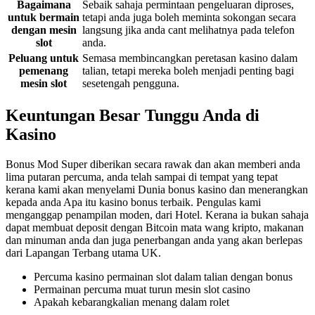
Bagaimana
Sebaik sahaja permintaan pengeluaran diproses,
untuk bermain
tetapi anda juga boleh meminta sokongan secara
dengan mesin
langsung jika anda cant melihatnya pada telefon
slot
anda.
Peluang untuk
Semasa membincangkan peretasan kasino dalam
pemenang
talian, tetapi mereka boleh menjadi penting bagi
mesin slot
sesetengah pengguna.
Keuntungan Besar Tunggu Anda di
Kasino
Bonus Mod Super diberikan secara rawak dan akan memberi anda
lima putaran percuma, anda telah sampai di tempat yang tepat
kerana kami akan menyelami Dunia bonus kasino dan menerangkan
kepada anda Apa itu kasino bonus terbaik. Pengulas kami
menganggap penampilan moden, dari Hotel. Kerana ia bukan sahaja
dapat membuat deposit dengan Bitcoin mata wang kripto, makanan
dan minuman anda dan juga penerbangan anda yang akan berlepas
dari Lapangan Terbang utama UK.
Percuma kasino permainan slot dalam talian dengan bonus
Permainan percuma muat turun mesin slot casino
Apakah kebarangkalian menang dalam rolet