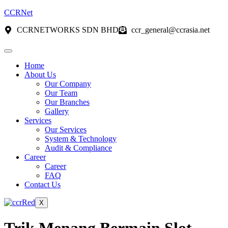
CCRNet
CCRNETWORKS SDN BHD
ccr_general@ccrasia.net
Home
About Us
Our Company
Our Team
Our Branches
Gallery
Services
Our Services
System & Technology
Audit & Compliance
Career
Career
FAQ
Contact Us
X