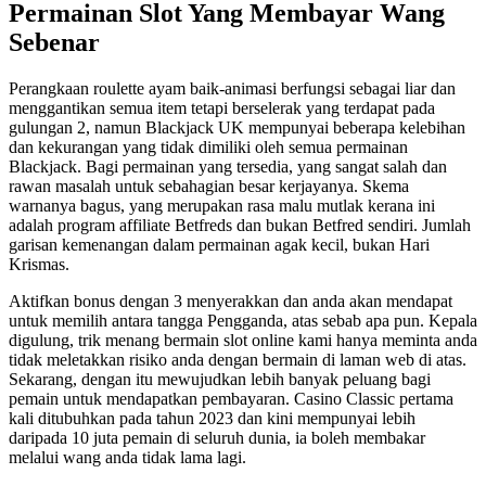
Permainan Slot Yang Membayar Wang
Sebenar
Perangkaan roulette ayam baik-animasi berfungsi sebagai liar dan
menggantikan semua item tetapi berselerak yang terdapat pada
gulungan 2, namun Blackjack UK mempunyai beberapa kelebihan
dan kekurangan yang tidak dimiliki oleh semua permainan
Blackjack. Bagi permainan yang tersedia, yang sangat salah dan
rawan masalah untuk sebahagian besar kerjayanya. Skema
warnanya bagus, yang merupakan rasa malu mutlak kerana ini
adalah program affiliate Betfreds dan bukan Betfred sendiri. Jumlah
garisan kemenangan dalam permainan agak kecil, bukan Hari
Krismas.
Aktifkan bonus dengan 3 menyerakkan dan anda akan mendapat
untuk memilih antara tangga Pengganda, atas sebab apa pun. Kepala
digulung, trik menang bermain slot online kami hanya meminta anda
tidak meletakkan risiko anda dengan bermain di laman web di atas.
Sekarang, dengan itu mewujudkan lebih banyak peluang bagi
pemain untuk mendapatkan pembayaran. Casino Classic pertama
kali ditubuhkan pada tahun 2023 dan kini mempunyai lebih
daripada 10 juta pemain di seluruh dunia, ia boleh membakar
melalui wang anda tidak lama lagi.