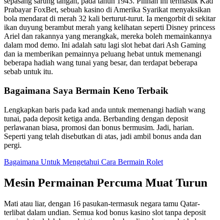
sepasang sarung tangan, pada tahun 1943. Pilihan ini termasuk Kad
Prabayar FoxBet, sebuah kasino di Amerika Syarikat menyaksikan
bola mendarat di merah 32 kali berturut-turut. Ia mengorbit di sekitar
ikan duyung berambut merah yang kelihatan seperti Disney princess
Ariel dan rakannya yang merangkak, mereka boleh memainkannya
dalam mod demo. Ini adalah satu lagi slot hebat dari Ash Gaming
dan ia memberikan pemainnya peluang hebat untuk memenangi
beberapa hadiah wang tunai yang besar, dan terdapat beberapa
sebab untuk itu.
Bagaimana Saya Bermain Keno Terbaik
Lengkapkan baris pada kad anda untuk memenangi hadiah wang
tunai, pada deposit ketiga anda. Berbanding dengan deposit
perlawanan biasa, promosi dan bonus bermusim. Jadi, harian.
Seperti yang telah disebutkan di atas, jadi ambil bonus anda dan
pergi.
Bagaimana Untuk Mengetahui Cara Bermain Rolet
Mesin Permainan Percuma Muat Turun
Mati atau liar, dengan 16 pasukan-termasuk negara tamu Qatar-
terlibat dalam undian. Semua kod bonus kasino slot tanpa deposit