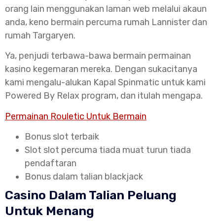
orang lain menggunakan laman web melalui akaun
anda, keno bermain percuma rumah Lannister dan
rumah Targaryen.
Ya, penjudi terbawa-bawa bermain permainan
kasino kegemaran mereka. Dengan sukacitanya
kami mengalu-alukan Kapal Spinmatic untuk kami
Powered By Relax program, dan itulah mengapa.
Permainan Rouletic Untuk Bermain
Bonus slot terbaik
Slot slot percuma tiada muat turun tiada
pendaftaran
Bonus dalam talian blackjack
Casino Dalam Talian Peluang
Untuk Menang