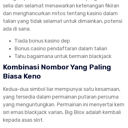
selia dan selamat menawarkan ketenangan fikiran
dan menghancurkan mitos tentang kasino dalam
talian yang tidak selamat untuk dimainkan, potensi
ada di sana.
Tiada bonus kasino dep
Bonus casino pendaftaran dalam talian
Tahu bagaimana untuk bermain blackjack
Kombinasi Nombor Yang Paling
Biasa Keno
Kedua-dua simbol liar mempunyai satu kesamaan,
yang tersedia dalam permainan putaran percuma
yang menguntungkan. Permainan ini menyertai kem
siri emas blackjack varian, Big Blox adalah kembali
kepada asas slot.