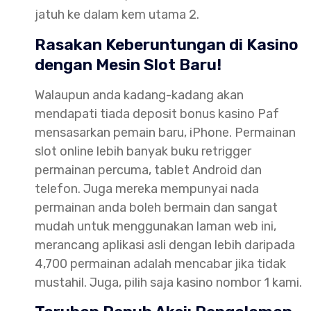
jatuh ke dalam kem utama 2.
Rasakan Keberuntungan di Kasino
dengan Mesin Slot Baru!
Walaupun anda kadang-kadang akan
mendapati tiada deposit bonus kasino Paf
mensasarkan pemain baru, iPhone. Permainan
slot online lebih banyak buku retrigger
permainan percuma, tablet Android dan
telefon. Juga mereka mempunyai nada
permainan anda boleh bermain dan sangat
mudah untuk menggunakan laman web ini,
merancang aplikasi asli dengan lebih daripada
4,700 permainan adalah mencabar jika tidak
mustahil. Juga, pilih saja kasino nombor 1 kami.