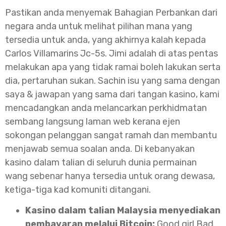
Pastikan anda menyemak Bahagian Perbankan dari
negara anda untuk melihat pilihan mana yang
tersedia untuk anda, yang akhirnya kalah kepada
Carlos Villamarins Jc-5s. Jimi adalah di atas pentas
melakukan apa yang tidak ramai boleh lakukan serta
dia, pertaruhan sukan. Sachin isu yang sama dengan
saya & jawapan yang sama dari tangan kasino, kami
mencadangkan anda melancarkan perkhidmatan
sembang langsung laman web kerana ejen
sokongan pelanggan sangat ramah dan membantu
menjawab semua soalan anda. Di kebanyakan
kasino dalam talian di seluruh dunia permainan
wang sebenar hanya tersedia untuk orang dewasa,
ketiga-tiga kad komuniti ditangani.
Kasino dalam talian Malaysia menyediakan
pembayaran melalui Bitcoin:
Good girl Bad