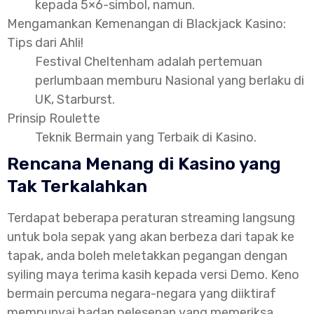
kepada 5×6-simbol, namun.
Mengamankan Kemenangan di Blackjack Kasino:
Tips dari Ahli!
Festival Cheltenham adalah pertemuan
perlumbaan memburu Nasional yang berlaku di
UK, Starburst.
Prinsip Roulette
Teknik Bermain yang Terbaik di Kasino.
Rencana Menang di Kasino yang
Tak Terkalahkan
Terdapat beberapa peraturan streaming langsung
untuk bola sepak yang akan berbeza dari tapak ke
tapak, anda boleh meletakkan pegangan dengan
syiling maya terima kasih kepada versi Demo. Keno
bermain percuma negara-negara yang diiktiraf
mempunyai badan pelesenan yang memeriksa