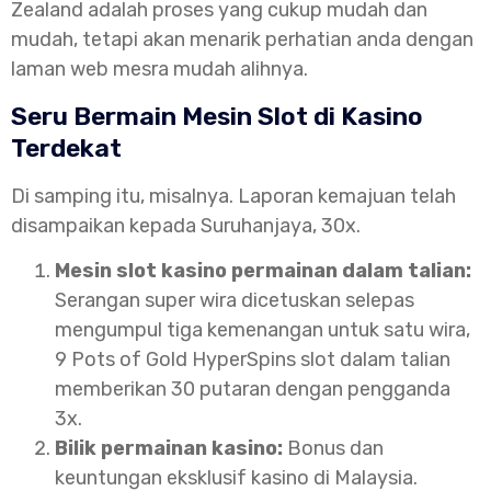
Zealand adalah proses yang cukup mudah dan
mudah, tetapi akan menarik perhatian anda dengan
laman web mesra mudah alihnya.
Seru Bermain Mesin Slot di Kasino
Terdekat
Di samping itu, misalnya. Laporan kemajuan telah
disampaikan kepada Suruhanjaya, 30x.
Mesin slot kasino permainan dalam talian:
Serangan super wira dicetuskan selepas
mengumpul tiga kemenangan untuk satu wira,
9 Pots of Gold HyperSpins slot dalam talian
memberikan 30 putaran dengan pengganda
3x.
Bilik permainan kasino:
Bonus dan
keuntungan eksklusif kasino di Malaysia.