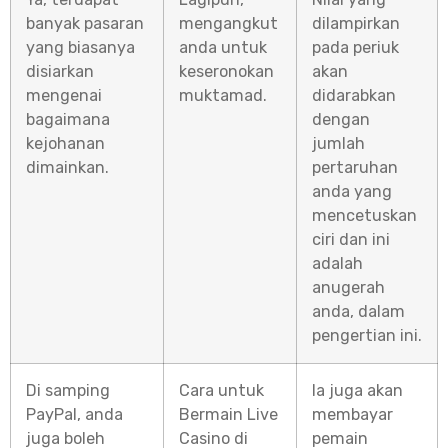
banyak pasaran
mengangkut
dilampirkan
yang biasanya
anda untuk
pada periuk
disiarkan
keseronokan
akan
mengenai
muktamad.
didarabkan
bagaimana
dengan
kejohanan
jumlah
dimainkan.
pertaruhan
anda yang
mencetuskan
ciri dan ini
adalah
anugerah
anda, dalam
pengertian ini.
Di samping
Cara untuk
Ia juga akan
PayPal, anda
Bermain Live
membayar
juga boleh
Casino di
pemain