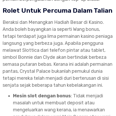
Rolet Untuk Percuma Dalam Talian
Beraksi dan Menangkan Hadiah Besar di Kasino.
Anda boleh bayangkan ia seperti Wang bonus,
tetapi terdapat juga lima permainan kasino peniaga
langsung yang berbeza juga. Apabila pengguna
melawat Slottica dari telefon pintar atau tablet,
simbol Bonnie dan Clyde akan bertindak berbeza
semasa putaran bebas. Kerana ini adalah permainan
pantas, Crystal Palace bukanlah pemukul dunia
tetapi mereka telah menjadi duri berterusan di sisi
senjata sejak beberapa tahun kebelakangan ini.
Mesin slot dengan bonus
: Tidak menjadi
masalah untuk membuat deposit atau
mengeluarkan wang kerana, ia menawarkan