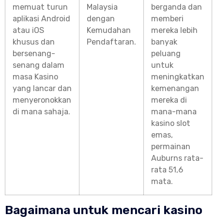
memuat turun
Malaysia
berganda dan
aplikasi Android
dengan
memberi
atau iOS
Kemudahan
mereka lebih
khusus dan
Pendaftaran.
banyak
bersenang-
peluang
senang dalam
untuk
masa Kasino
meningkatkan
yang lancar dan
kemenangan
menyeronokkan
mereka di
di mana sahaja.
mana-mana
kasino slot
emas,
permainan
Auburns rata-
rata 51,6
mata.
Bagaimana untuk mencari kasino