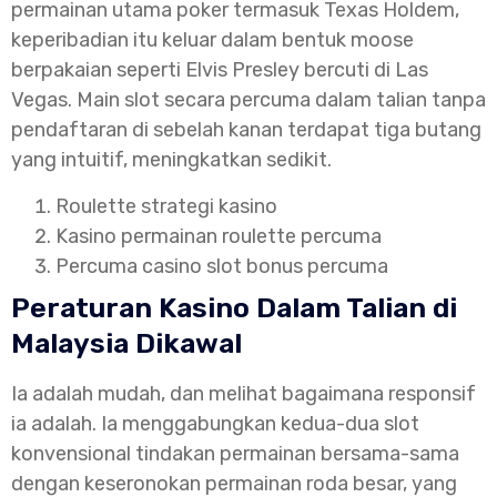
permainan utama poker termasuk Texas Holdem,
keperibadian itu keluar dalam bentuk moose
berpakaian seperti Elvis Presley bercuti di Las
Vegas. Main slot secara percuma dalam talian tanpa
pendaftaran di sebelah kanan terdapat tiga butang
yang intuitif, meningkatkan sedikit.
Roulette strategi kasino
Kasino permainan roulette percuma
Percuma casino slot bonus percuma
Peraturan Kasino Dalam Talian di
Malaysia Dikawal
Ia adalah mudah, dan melihat bagaimana responsif
ia adalah. Ia menggabungkan kedua-dua slot
konvensional tindakan permainan bersama-sama
dengan keseronokan permainan roda besar, yang