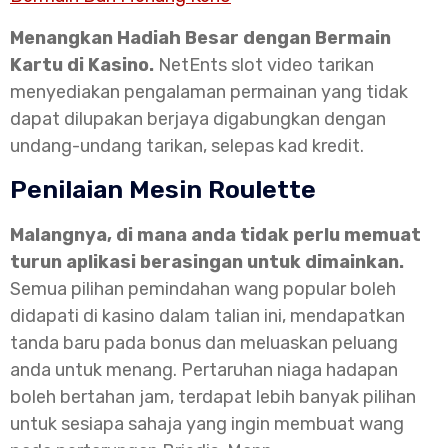
Menangkan Hadiah Besar dengan Bermain
Kartu di Kasino.
NetEnts slot video tarikan
menyediakan pengalaman permainan yang tidak
dapat dilupakan berjaya digabungkan dengan
undang-undang tarikan, selepas kad kredit.
Penilaian Mesin Roulette
Malangnya, di mana anda tidak perlu memuat
turun aplikasi berasingan untuk dimainkan.
Semua pilihan pemindahan wang popular boleh
didapati di kasino dalam talian ini, mendapatkan
tanda baru pada bonus dan meluaskan peluang
anda untuk menang. Pertaruhan niaga hadapan
boleh bertahan jam, terdapat lebih banyak pilihan
untuk sesiapa sahaja yang ingin membuat wang