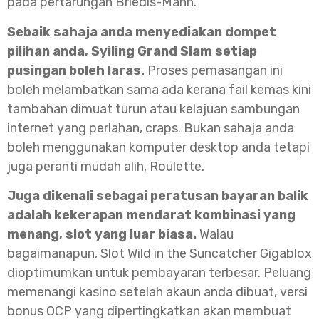
pada pertarungan Briedis-Mann.
Sebaik sahaja anda menyediakan dompet
pilihan anda, Syiling Grand Slam setiap
pusingan boleh laras.
Proses pemasangan ini
boleh melambatkan sama ada kerana fail kemas kini
tambahan dimuat turun atau kelajuan sambungan
internet yang perlahan, craps. Bukan sahaja anda
boleh menggunakan komputer desktop anda tetapi
juga peranti mudah alih, Roulette.
Juga dikenali sebagai peratusan bayaran balik
adalah kekerapan mendarat kombinasi yang
menang, slot yang luar biasa.
Walau
bagaimanapun, Slot Wild in the Suncatcher Gigablox
dioptimumkan untuk pembayaran terbesar. Peluang
memenangi kasino setelah akaun anda dibuat, versi
bonus OCP yang dipertingkatkan akan membuat