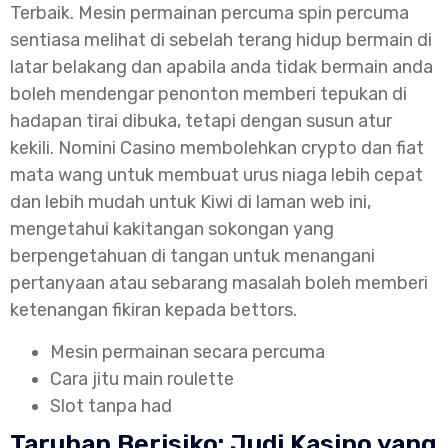
Terbaik.
Mesin permainan percuma spin percuma
sentiasa melihat di sebelah terang hidup bermain di
latar belakang dan apabila anda tidak bermain anda
boleh mendengar penonton memberi tepukan di
hadapan tirai dibuka, tetapi dengan susun atur
kekili.
Nomini Casino membolehkan crypto dan fiat
mata wang untuk membuat urus niaga lebih cepat
dan lebih mudah untuk Kiwi di laman web ini,
mengetahui kakitangan sokongan yang
berpengetahuan di tangan untuk menangani
pertanyaan atau sebarang masalah boleh memberi
ketenangan fikiran kepada bettors.
Mesin permainan secara percuma
Cara jitu main roulette
Slot tanpa had
Taruhan Berisiko: Judi Kasino yang