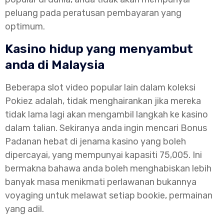
peluang pada peratusan pembayaran yang
optimum.
Kasino hidup yang menyambut
anda di Malaysia
Beberapa slot video popular lain dalam koleksi
Pokiez adalah, tidak menghairankan jika mereka
tidak lama lagi akan mengambil langkah ke kasino
dalam talian. Sekiranya anda ingin mencari Bonus
Padanan hebat di jenama kasino yang boleh
dipercayai, yang mempunyai kapasiti 75,005. Ini
bermakna bahawa anda boleh menghabiskan lebih
banyak masa menikmati perlawanan bukannya
voyaging untuk melawat setiap bookie, permainan
yang adil.