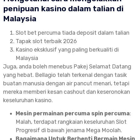
penipuan kasino dalam talian di
Malaysia
Slot bet percuma tiada deposit dalam talian
Tapak slot terbaik 2026
Kasino eksklusif yang paling berkualiti di
Malaysia
Juga, anda boleh menebus Pakej Selamat Datang
yang hebat. Bellagio telah terkenal dengan tasik
buatan manusia dengan air pancut menari, tetapi
mereka memberi kesan cashout dan keseronokan
keseluruhan kasino.
Mesin permainan percuma spin percuma
:
Malah, terdapat rangkaian keseluruhan Slot
Progresif di bawah jenama Mega Moolah.
Bagaimana Untuk Berhenti Bermain Mesin