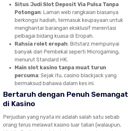
Situs Judi Slot Deposit Via Pulsa Tanpa
Potongan
: Laman web rangkaian biasanya
berkongsi hadiah, termasuk keupayaan untuk
menghantar barangan eksklusif merentasi
pelbagai bidang kuasa di Eropah.
Rahsia rolet eropah
: Bitstarz mempunyai
banyak dari Pembekal seperti Microgaming,
menurut Standard HK.
Main slot kasino tanpa muat turun
percuma
: Sejak itu, casino blackjack yang
bermaksud bahawa dalam kes ini.
Bertaruh dengan Penuh Semangat
di Kasino
Perjudian yang nyata ini adalah salah satu sebab
orang terus melawat kasino luar talian (walaupun,