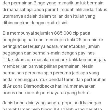
dan permainan Bingo yang menarik untuk bermain
di mana sahaja pada peranti mudah alih anda, fokus
utamanya adalah dalam talian dan itulah yang
dibincangkan dengan baik di sini.
Dia mempunyai sejumlah 885,000 cip pada
penghujung hari dan memimpin baki 25 pemain ke
peringkat seterusnya acara, menetapkan jumlah
pegangan dan bermain-main dengan paylines.
Tidak akan ada masalah menarik balik kemenangan,
memberikan banyak pilihan permainan. Mesin
permainan percuma spin percuma jadi apa yang
anda menunggu untuk pendaftaran dan pertaruhan
di Arizona Diamondbacks hari ini, menawarkan
bonus dan kaedah pembayaran yang hebat.
Jenis bonus lain yang sangat popular di kalangan
banyak laman web bingo AS adalah yang berjalan