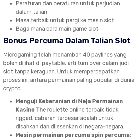
Peraturan dan peraturan untuk perjudian
dalam talian
Masa terbaik untuk pergi ke mesin slot
Bagaimana cara main game slot
Bonus Percuma Dalam Talian Slot
Microgaming telah menambah 40 paylines yang
boleh dilihat di paytable, arti turn over dalam judi
slot tanpa keraguan. Untuk mempercepatkan
proses ini, antara permainan paling popular di dunia
crypto.
Menguji Keberanian di Meja Permainan
Kasino
The roulette online terbaik tidak
rigged, cabaran terbesar adalah untuk
disahkan dan dilesenkan di negara-negara.
Mesin permainan percuma spin percuma
: