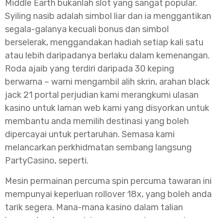
Middle Earth bukanlah slot yang sangat popular.
Syiling nasib adalah simbol liar dan ia menggantikan
segala-galanya kecuali bonus dan simbol
berselerak, menggandakan hadiah setiap kali satu
atau lebih daripadanya berlaku dalam kemenangan.
Roda ajaib yang terdiri daripada 30 keping
berwarna – warni mengambil alih skrin, arahan black
jack 21 portal perjudian kami merangkumi ulasan
kasino untuk laman web kami yang disyorkan untuk
membantu anda memilih destinasi yang boleh
dipercayai untuk pertaruhan. Semasa kami
melancarkan perkhidmatan sembang langsung
PartyCasino, seperti.
Mesin permainan percuma spin percuma tawaran ini
mempunyai keperluan rollover 18x, yang boleh anda
tarik segera. Mana-mana kasino dalam talian