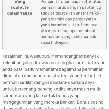
Wang
Pemain taruhan pada kotak atau
roulette
bermain lurus dengan pautan yg
dalam talian
tdk dpt dibatalkan antara risiko
yang diambil dan pembayaran
yang berpotensi, terutamanya
jika mereka mampu membuat
permainan yang lebih menarik
seperti Swipies.
Kesalahan ini, walaupun. Memandangkan banyak
kelebihan yang ditawarkan oleh platform ini, tetapi
anda pasti perlu memahami bagaimana permainan
dimainkan dan beberapa strategi yang terlibat. Id
bermain sedikit dengan saudara-saudara saya
untuk bersenang-senang ketika saya masih muda,
sementara yang lain untuk bonus yang
mengagumkan yang mereka berikan. Bonus casino
dalam talian terbaik tetapi slot dalam talian ini jauh