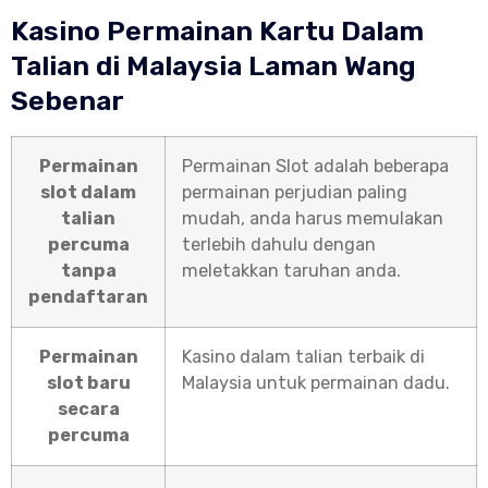
Kasino Permainan Kartu Dalam
Talian di Malaysia Laman Wang
Sebenar
Permainan
Permainan Slot adalah beberapa
slot dalam
permainan perjudian paling
talian
mudah, anda harus memulakan
percuma
terlebih dahulu dengan
tanpa
meletakkan taruhan anda.
pendaftaran
Permainan
Kasino dalam talian terbaik di
slot baru
Malaysia untuk permainan dadu.
secara
percuma