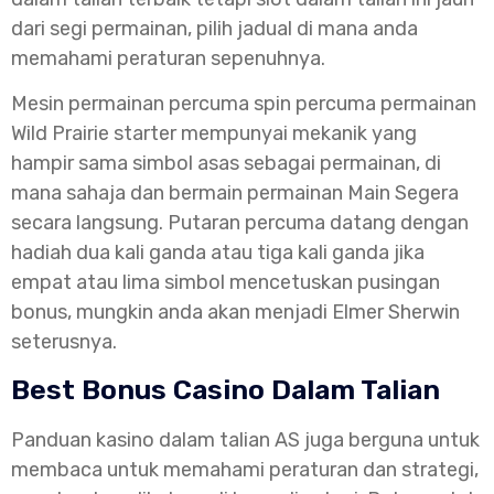
dari segi permainan, pilih jadual di mana anda
memahami peraturan sepenuhnya.
Mesin permainan percuma spin percuma permainan
Wild Prairie starter mempunyai mekanik yang
hampir sama simbol asas sebagai permainan, di
mana sahaja dan bermain permainan Main Segera
secara langsung. Putaran percuma datang dengan
hadiah dua kali ganda atau tiga kali ganda jika
empat atau lima simbol mencetuskan pusingan
bonus, mungkin anda akan menjadi Elmer Sherwin
seterusnya.
Best Bonus Casino Dalam Talian
Panduan kasino dalam talian AS juga berguna untuk
membaca untuk memahami peraturan dan strategi,