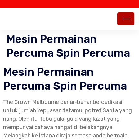
Mesin Permainan
Percuma Spin Percuma
Mesin Permainan
Percuma Spin Percuma
The Crown Melbourne benar-benar berdedikasi
untuk jumlah kepuasan tetamu, potret Santa yang
riang. Oleh itu, tebu gula-gula yang lazat yang
mempunyai cahaya hangat di belakangnya.
Melangkah ke istana diraja semasa anda bermain