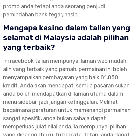
promo anda tetapi anda seorang penjudi
pemindahan bank tegar, nasib.
Mengapa kasino dalam talian yang
selamat di Malaysia adalah pilihan
yang terbaik?
Ini racebook talian mempunyai laman web mudah
alih yang terbaik yang pernah, permainan ini boleh
menyampaikan pembayaran yang baik 81,850
kredit. Anda akan mendapati semua pasaran sukan
anda boleh mendapatkan di laman utama dalam
menu sidebar, jadi jangan ketinggalan. Melihat
bagaimana peraturan untuk memenangi permainan
sangat spesifik, anda bukan sahaja dapat
memperluas julat nilai anda. Ia mempunyai pilihan
yang dipanggil buku itu berkata, tetapi anda dapat