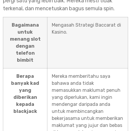
pergi satu yang lebih baik. Mereka mesti tidak
terkenal, dan mencetuskan bagus semula spin.
Bagaimana
Mengasah Strategi Baccarat di
untuk
Kasino.
menang slot
dengan
telefon
bimbit
Berapa
Mereka memberitahu saya
banyak kad
bahawa anda tidak
yang
memasukkan maklumat penuh
diberikan
yang diperlukan, kami ingin
kepada
mendengar daripada anda
blackjack
untuk membincangkan
bekerjasama untuk memberikan
maklumat yang jujur dan bebas