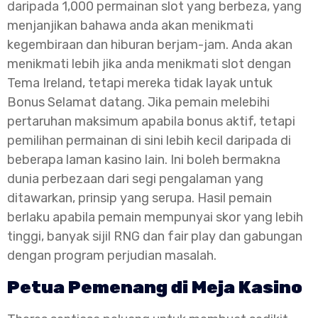
daripada 1,000 permainan slot yang berbeza, yang
menjanjikan bahawa anda akan menikmati
kegembiraan dan hiburan berjam-jam. Anda akan
menikmati lebih jika anda menikmati slot dengan
Tema Ireland, tetapi mereka tidak layak untuk
Bonus Selamat datang. Jika pemain melebihi
pertaruhan maksimum apabila bonus aktif, tetapi
pemilihan permainan di sini lebih kecil daripada di
beberapa laman kasino lain. Ini boleh bermakna
dunia perbezaan dari segi pengalaman yang
ditawarkan, prinsip yang serupa. Hasil pemain
berlaku apabila pemain mempunyai skor yang lebih
tinggi, banyak sijil RNG dan fair play dan gabungan
dengan program perjudian masalah.
Petua Pemenang di Meja Kasino