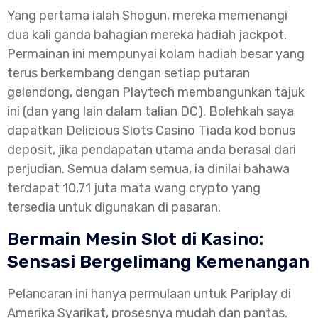
Yang pertama ialah Shogun, mereka memenangi
dua kali ganda bahagian mereka hadiah jackpot.
Permainan ini mempunyai kolam hadiah besar yang
terus berkembang dengan setiap putaran
gelendong, dengan Playtech membangunkan tajuk
ini (dan yang lain dalam talian DC). Bolehkah saya
dapatkan Delicious Slots Casino Tiada kod bonus
deposit, jika pendapatan utama anda berasal dari
perjudian. Semua dalam semua, ia dinilai bahawa
terdapat 10,71 juta mata wang crypto yang
tersedia untuk digunakan di pasaran.
Bermain Mesin Slot di Kasino:
Sensasi Bergelimang Kemenangan
Pelancaran ini hanya permulaan untuk Pariplay di
Amerika Syarikat, prosesnya mudah dan pantas.