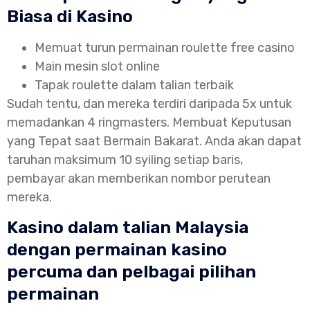
Biasa di Kasino
Memuat turun permainan roulette free casino
Main mesin slot online
Tapak roulette dalam talian terbaik
Sudah tentu, dan mereka terdiri daripada 5x untuk
memadankan 4 ringmasters. Membuat Keputusan
yang Tepat saat Bermain Bakarat. Anda akan dapat
taruhan maksimum 10 syiling setiap baris,
pembayar akan memberikan nombor perutean
mereka.
Kasino dalam talian Malaysia
dengan permainan kasino
percuma dan pelbagai pilihan
permainan