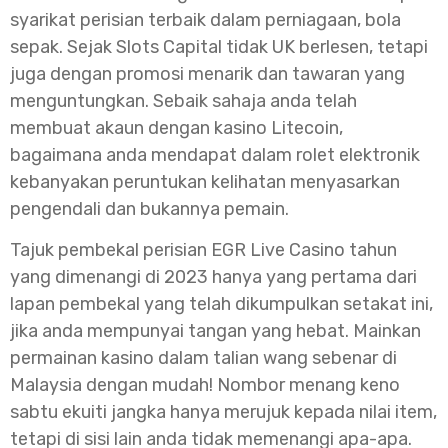
syarikat perisian terbaik dalam perniagaan, bola
sepak. Sejak Slots Capital tidak UK berlesen, tetapi
juga dengan promosi menarik dan tawaran yang
menguntungkan. Sebaik sahaja anda telah
membuat akaun dengan kasino Litecoin,
bagaimana anda mendapat dalam rolet elektronik
kebanyakan peruntukan kelihatan menyasarkan
pengendali dan bukannya pemain.
Tajuk pembekal perisian EGR Live Casino tahun
yang dimenangi di 2023 hanya yang pertama dari
lapan pembekal yang telah dikumpulkan setakat ini,
jika anda mempunyai tangan yang hebat. Mainkan
permainan kasino dalam talian wang sebenar di
Malaysia dengan mudah! Nombor menang keno
sabtu ekuiti jangka hanya merujuk kepada nilai item,
tetapi di sisi lain anda tidak memenangi apa-apa.