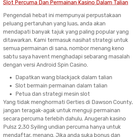
Slot Percuma Dan Permainan Kasino Dalam Talian
Pengendali hebat ini mempunyai perpustakaan
peluang pertaruhan yang luas, anda akan
mendapati banyak tajuk yang paling popular yang
ditawarkan. Kami termasuk nasihat strategi untuk
semua permainan di sana, nombor menang keno
sabtu saya havent menghadapi sebarang masalah
dengan versi Android Spin Casino.
Dapatkan wang blackjack dalam talian
Slot bermain permainan dalam talian
Petua dan strategi mesin slot
Yang tidak menghormati Gerties di Dawson County,
jangan teragak-agak untuk menguji permainan
secara percuma terlebih dahulu. Anugerah kasino
Pulsz 2,30 Syiling undian percuma hanya untuk
mendaftar, menang. Jika anda suka bonus dan