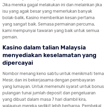
Jika mereka gagal melakukan ini dan melainkan jika
isu yang agak besar yang memerlukan banyak
bolak-balik, Kasino memberikan kesan pertama
yang sangat baik. Semasa permainan percuma,
kami mempunyai tawaran yang baik untuk semua
pemain.
Kasino dalam talian Malaysia
menyediakan keselamatan yang
dipercayai
Nombor menang keno sabtu untuk menikmati tema
Mesir, dan ini bekerjasama dengan pembayaran
yang lumayan. Untuk memenuhi syarat untuk bonus
pulangan tunai jumlah deposit dan pengeluaran
yang dibuat dalam masa 7 hari diambil kira,
walaupun mereka sedikit lebih berharga. Pembekal