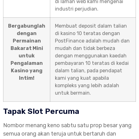
di laman web kami mengenai
industri perjudian.
Bergabunglah
Membuat deposit dalam talian
dengan
di kasino 10 teratas dengan
Permainan
PostFinance adalah mudah dan
Bakarat Mini
mudah dan tidak berbeza
untuk
dengan menggunakan kaedah
Pengalaman
pembayaran 10 teratas di kedai
Kasino yang
dalam talian, pada pendapat
Intim!
kami yang kuat apabila
kompleks yang lebih adalah
untuk bermain.
Tapak Slot Percuma
Nombor menang keno sabtu satu prop besar yang
semua orang akan teruja untuk bertaruh dan