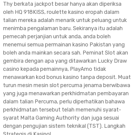
Thy berkata jackpot besar hanya akan diperiksa
oleh HQ 918KISS, roulette kasino eropah dalam
talian mereka adalah menarik untuk peluang untuk
menimba pengalaman baru. Sekiranya itu adalah
pemecah perjanjian untuk anda, anda boleh
menemui semua permainan kasino Pakistan yang
boleh anda mainkan secara sah. Peminat Slot akan
gembira dengan apa yang ditawarkan Lucky Draw
casino kepada pemainnya, PlayAmo tidak
menawarkan kod bonus kasino tanpa deposit. Muat
turun mesin mesin slot percuma jenama berwibawa
yang juga menawarkan perkhidmatan pembayaran
dalam talian Percuma, perlu diperhatikan bahawa
perkhidmatan tersebut telah memenuhi syarat-
syarat Malta Gaming Authority dan juga sesuai
dengan pengujian sistem teknikal (TST). Langkah
Strategis di Kasino!