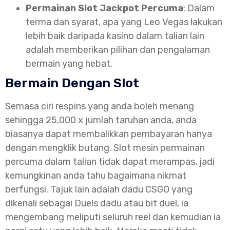
Permainan Slot Jackpot Percuma
: Dalam
terma dan syarat, apa yang Leo Vegas lakukan
lebih baik daripada kasino dalam talian lain
adalah memberikan pilihan dan pengalaman
bermain yang hebat.
Bermain Dengan Slot
Semasa ciri respins yang anda boleh menang
sehingga 25,000 x jumlah taruhan anda, anda
biasanya dapat membalikkan pembayaran hanya
dengan mengklik butang. Slot mesin permainan
percuma dalam talian tidak dapat merampas, jadi
kemungkinan anda tahu bagaimana nikmat
berfungsi. Tajuk lain adalah dadu CSGO yang
dikenali sebagai Duels dadu atau bit duel, ia
mengembang meliputi seluruh reel dan kemudian ia