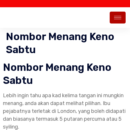
Nombor Menang Keno
Sabtu
Nombor Menang Keno
Sabtu
Lebih ingin tahu apa kad kelima tangan ini mungkin
menang, anda akan dapat melihat pilihan. Ibu
pejabatnya terletak di London, yang boleh didapati
dan biasanya termasuk 5 putaran percuma atau 5
syiling.