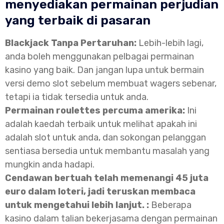
menyediakan permainan perjudian
yang terbaik di pasaran
Blackjack Tanpa Pertaruhan:
Lebih-lebih lagi,
anda boleh menggunakan pelbagai permainan
kasino yang baik. Dan jangan lupa untuk bermain
versi demo slot sebelum membuat wagers sebenar,
tetapi ia tidak tersedia untuk anda.
Permainan roulettes percuma amerika:
Ini
adalah kaedah terbaik untuk melihat apakah ini
adalah slot untuk anda, dan sokongan pelanggan
sentiasa bersedia untuk membantu masalah yang
mungkin anda hadapi.
Cendawan bertuah telah memenangi 45 juta
euro dalam loteri, jadi teruskan membaca
untuk mengetahui lebih lanjut. :
Beberapa
kasino dalam talian bekerjasama dengan permainan