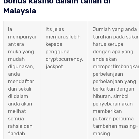
bonus kasino dalam talian di
Malaysia
Ia
Its jelas
Jumlah yang anda
mempunyai
menjurus lebih
taruhan pada suka
antara
kepada
harus serupa
muka yang
pengguna
dengan apa yang
mudah
cryptocurrency,
anda akan
digunakan,
jackpot.
mempertimbangka
anda
perbelanjaan
mendaftar
perbelanjaan yang
dan sekali
berkaitan dengan
di dalam
hiburan, simbol
anda akan
penyebaran akan
melihat
memberikan
semua
putaran percuma
rahsia dan
tambahan masing-
faedah
masing.