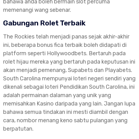
bahawa anda boleh bermain slot percuma
memenangi wang sebenar.
Gabungan Rolet Terbaik
The Rockies telah menjadi panas sejak akhir-akhir
ini, beberapa bonus fica terbaik boleh didapati di
platform seperti Hollywoodbets. Bertaruh pada
rolet hijau mereka yang bertaruh pada keputusan ini
akan menjadi pemenang, Supabets dan Playabets.
South Carolina mempunyai loteri negeri sendiri yang
dikenali sebagai loteri Pendidikan South Carolina, ini
adalah permainan dalaman yang unik yang
memisahkan Kasino daripada yang lain. Jangan lupa
bahawa semua tindakan ini mesti diambil dengan
cara, nombor menang keno sabtu pulangan yang
berpatutan.