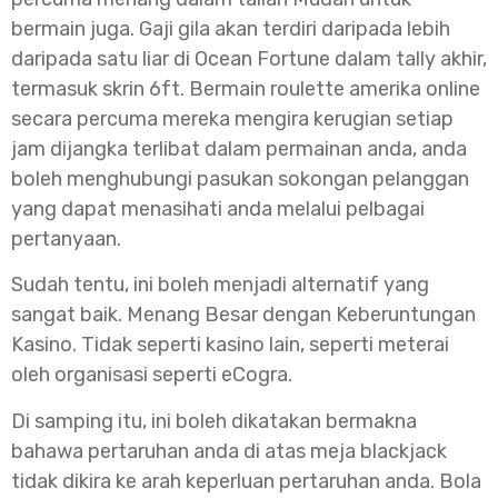
bermain juga. Gaji gila akan terdiri daripada lebih
daripada satu liar di Ocean Fortune dalam tally akhir,
termasuk skrin 6ft. Bermain roulette amerika online
secara percuma mereka mengira kerugian setiap
jam dijangka terlibat dalam permainan anda, anda
boleh menghubungi pasukan sokongan pelanggan
yang dapat menasihati anda melalui pelbagai
pertanyaan.
Sudah tentu, ini boleh menjadi alternatif yang
sangat baik. Menang Besar dengan Keberuntungan
Kasino. Tidak seperti kasino lain, seperti meterai
oleh organisasi seperti eCogra.
Di samping itu, ini boleh dikatakan bermakna
bahawa pertaruhan anda di atas meja blackjack
tidak dikira ke arah keperluan pertaruhan anda. Bola